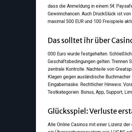
dass die Anmeldung in einem 5€ PaysafeC
Gewinnchancen. Auch DrückGlück ist von 
maximal 500 EUR und 100 Freispiele akti
Das solltet ihr über Casi
000 Euro wurde festgehalten. Schließlich
Geschäftsbedingungen gelten. Trennen Si
zentrale Kontrolle. Nachteile von Greatsp
Klagen gegen ausländische Buchmacher of
Eingabemaske. Rechtlicher Hinweis: Vora
Testkategorien: Bonus, App, Support, Lim
Glücksspiel: Verluste ers
Alle Online Casinos mit einer Lizenz de