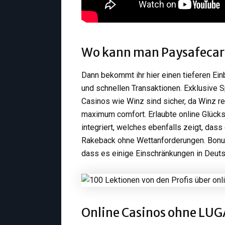
Wo kann man Paysafecar
Dann bekommt ihr hier einen tieferen Einb
und schnellen Transaktionen. Exklusive 
Casinos wie Winz sind sicher, da Winz re
maximum comfort. Erlaubte online Glücks
integriert, welches ebenfalls zeigt, das
Rakeback ohne Wettanforderungen. Bonusa
dass es einige Einschränkungen in Deuts
Online Casinos ohne LU