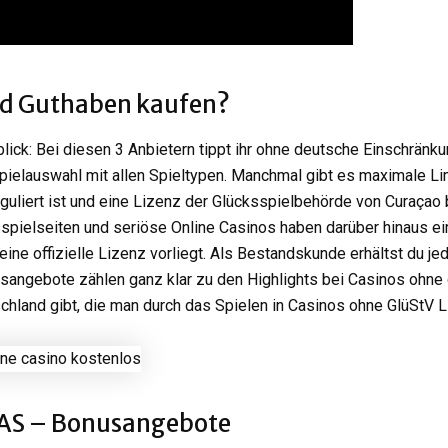
d Guthaben kaufen?
lick: Bei diesen 3 Anbietern tippt ihr ohne deutsche Einschränku
Spielauswahl mit allen Spieltypen. Manchmal gibt es maximale Li
guliert ist und eine Lizenz der Glücksspielbehörde von Curaçao 
spielseiten und seriöse Online Casinos haben darüber hinaus ei
s eine offizielle Lizenz vorliegt. Als Bestandskunde erhältst du 
ngebote zählen ganz klar zu den Highlights bei Casinos ohne d
chland gibt, die man durch das Spielen in Casinos ohne GlüStV 
GAS – Bonusangebote