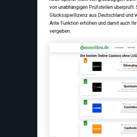
von unabhängigen Prüfstellen überprüft.
Glücksspiellizenz aus Deutschland und w
Ante Funktion erhöhen und damit auch I
vergeben.