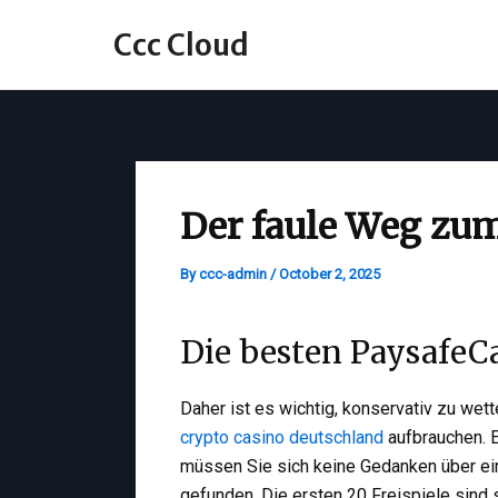
Skip
Ccc Cloud
to
content
Der faule Weg zum
By
ccc-admin
/
October 2, 2025
Die besten PaysafeC
Daher ist es wichtig, konservativ zu wet
crypto casino deutschland
aufbrauchen. E
müssen Sie sich keine Gedanken über ei
gefunden. Die ersten 20 Freispiele sind 