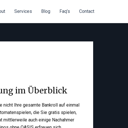
out
Services
Blog
Faq’s
Contact
lung im Überblick
e nicht Ihre gesamte Bankroll auf einmal
omatenspielen, die Sie gratis spielen,
t mittlerweile auch einige Nachahmer
asinos ohne OASIS erfreuen sich