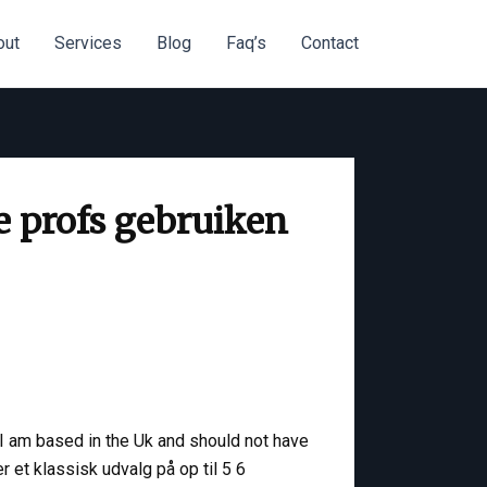
out
Services
Blog
Faq’s
Contact
 profs gebruiken
I am based in the Uk and should not have
 et klassisk udvalg på op til 5 6