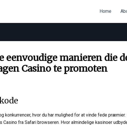
Home
Ab
 eenvoudige manieren die de
gen Casino te promoten
skode
konkurrencer, hvor du har mulighed for at vinde fede præmier. 
s Casino fra Safari browseren. Hvor almindelige kasinoer udbyder