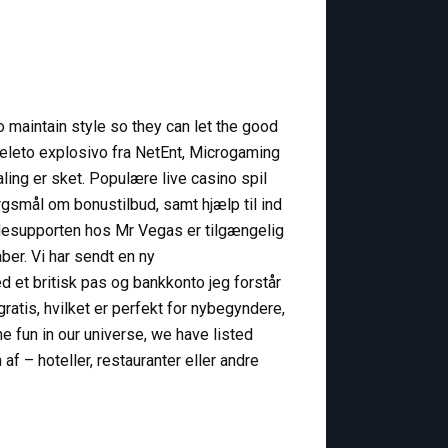
o maintain style so they can let the good
ueleto explosivo fra NetEnt, Microgaming
ling er sket. Populære live casino spil
rgsmål om bonustilbud, samt hjælp til ind
undesupporten hos Mr Vegas er tilgængelig
ber. Vi har sendt en ny
 et britisk pas og bankkonto jeg forstår
ratis, hvilket er perfekt for nybegyndere,
the fun in our universe, we have listed
f – hoteller, restauranter eller andre