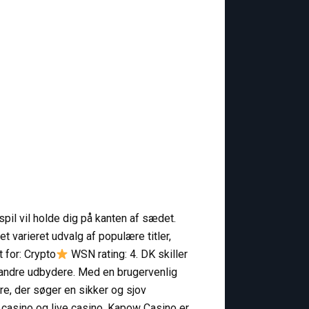
pil vil holde dig på kanten af sædet.
t varieret udvalg af populære titler,
 for: Crypto
WSN rating: 4. DK skiller
a andre udbydere. Med en brugervenlig
re, der søger en sikker og sjov
 casino og live casino. Kapow Casino er