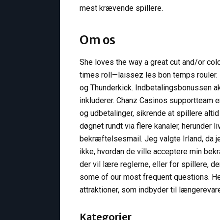
mest krævende spillere.
Om os
She loves the way a great cut and/or colo
times roll—laissez les bon temps rouler.
og Thunderkick. Indbetalingsbonussen akt
inkluderer. Chanz Casinos supportteam er 
og udbetalinger, sikrende at spillere al
døgnet rundt via flere kanaler, herunder
bekræftelsesmail. Jeg valgte Irland, da 
ikke, hvordan de ville acceptere min bekr
der vil lære reglerne, eller for spillere, d
some of our most frequent questions. Helt
attraktioner, som indbyder til længereva
Kategorier