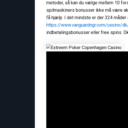
metoder, så kan du vælge mellem 10 forsk
spilmaskiners bonusser ikke må være akt
få hjælp. I det mindste er der 324 måder a
https://www.vanguardngr.com/casino/dk
indbetalingsbonusser eller free spins. Dk’