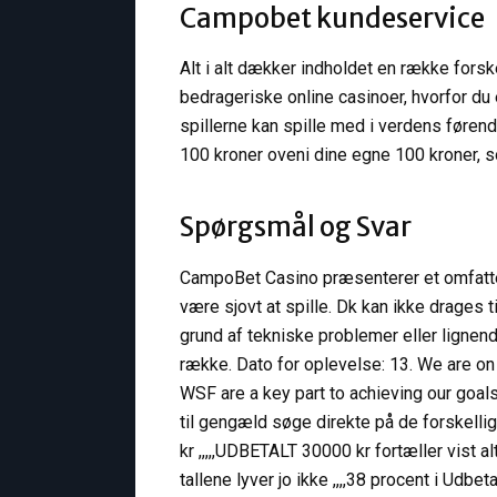
Campobet kundeservice
Alt i alt dækker indholdet en række forske
bedrageriske online casinoer, hvorfor du e
spillerne kan spille med i verdens førende
100 kroner oveni dine egne 100 kroner, s
Spørgsmål og Svar
CampoBet Casino præsenterer et omfattend
være sjovt at spille. Dk kan ikke drages 
grund af tekniske problemer eller lignen
række. Dato for oplevelse: 13. We are on 
WSF are a key part to achieving our goal
til gengæld søge direkte på de forskelli
kr ,,,,,UDBETALT 30000 kr fortæller vist 
tallene lyver jo ikke ,,,,38 procent i Udbe