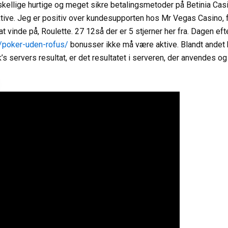
ellige hurtige og meget sikre betalingsmetoder på Betinia Casino
ive. Jeg er positiv over kundesupporten hos Mr Vegas Casino, f
t vinde på, Roulette. 27 12så der er 5 stjerner her fra. Dagen efte
/poker-uden-rofus/
bonusser ikke må være aktive. Blandt andet 
s servers resultat, er det resultatet i serveren, der anvendes og 