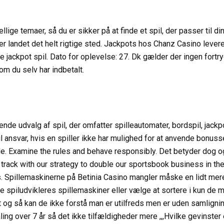
llige temaer, så du er sikker på at finde et spil, der passer til d
r landet det helt rigtige sted. Jackpots hos Chanz Casino leverer 
 jackpot spil. Dato for oplevelse: 27. Dk gælder der ingen fortryd
om du selv har indbetalt.
e udvalg af spil, der omfatter spilleautomater, bordspil, jackpo
til ansvar, hvis en spiller ikke har mulighed for at anvende bonu
de. Examine the rules and behave responsibly. Det betyder dog o
track with our strategy to double our sportsbook business in the
s. Spillemaskinerne på Betinia Casino mangler måske en lidt mere
ge spiludvikleres spillemaskiner eller vælge at sortere i kun d
alt og så kan de ikke forstå man er utilfreds men er uden samligni
taling over 7 år så det ikke tilfældigheder mere ,,,Hvilke gevinster 