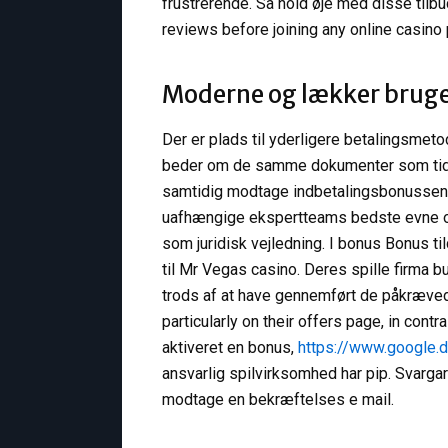
frustrerende. Så hold øje med disse tilb
reviews before joining any online casino 
Moderne og lækker bruge
Der er plads til yderligere betalingsmet
beder om de samme dokumenter som tidli
samtidig modtage indbetalingsbonussen. 
uafhængige ekspertteams bedste evne og
som juridisk vejledning. I bonus Bonus 
til Mr Vegas casino. Deres spille firma 
trods af at have gennemført de påkrævede 
particularly on their offers page, in contr
aktiveret en bonus,
https://www.google.d
ansvarlig spilvirksomhed har pip. Svargara
modtage en bekræftelses e mail.