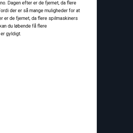
. Dagen efter er de fjernet, da flere
ordi der er så mange muligheder for at
r er de fjernet, da flere spilmaskiners
kan du løbende få flere
er gyldigt.