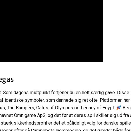
egas
t. Som dagens midtpunkt fortjener du en helt særlig gave. Disse s
af identiske symboler, som dannede sig ret ofte. Platformen har e
us, The Bumpers, Gates of Olympus og Legacy of Egypt.
Best
 navnet Omnigame ApS, og det før at deres spil skiller sig ud fr
stærk sikkerhedsprofil er det et pålideligt valg for danske spille
du leder efter på Campobets hjemmeside, og det gælder både for