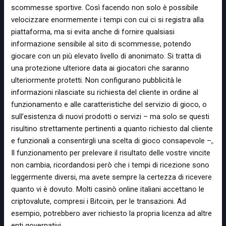
scommesse sportive. Così facendo non solo è possibile
velocizzare enormemente i tempi con cui ci si registra alla
piattaforma, ma si evita anche di fornire qualsiasi
informazione sensibile al sito di scommesse, potendo
giocare con un più elevato livello di anonimato. Si tratta di
una protezione ulteriore data ai giocatori che saranno
ulteriormente protetti. Non configurano pubblicità le
informazioni rilasciate su richiesta del cliente in ordine al
funzionamento e alle caratteristiche del servizio di gioco, o
sull’esistenza di nuovi prodotti o servizi – ma solo se questi
risultino strettamente pertinenti a quanto richiesto dal cliente
e funzionali a consentirgli una scelta di gioco consapevole –,.
Il funzionamento per prelevare il risultato delle vostre vincite
non cambia, ricordandosi però che i tempi di ricezione sono
leggermente diversi, ma avete sempre la certezza di ricevere
quanto vi è dovuto. Molti casinò online italiani accettano le
criptovalute, compresi i Bitcoin, per le transazioni. Ad
esempio, potrebbero aver richiesto la propria licenza ad altre
enti governativi.