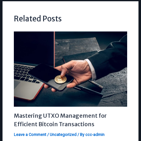
Related Posts
Mastering UTXO Management for
Efficient Bitcoin Transactions
Leave a Comment
/
Uncategorized
/ By
ccc-admin