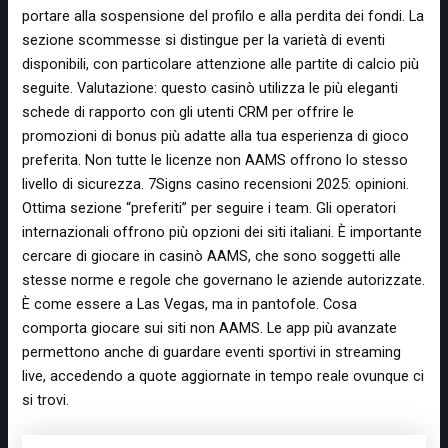
portare alla sospensione del profilo e alla perdita dei fondi. La
sezione scommesse si distingue per la varietà di eventi
disponibili, con particolare attenzione alle partite di calcio più
seguite. Valutazione: questo casinò utilizza le più eleganti
schede di rapporto con gli utenti CRM per offrire le
promozioni di bonus più adatte alla tua esperienza di gioco
preferita. Non tutte le licenze non AAMS offrono lo stesso
livello di sicurezza. 7Signs casino recensioni 2025: opinioni.
Ottima sezione “preferiti” per seguire i team. Gli operatori
internazionali offrono più opzioni dei siti italiani. È importante
cercare di giocare in casinò AAMS, che sono soggetti alle
stesse norme e regole che governano le aziende autorizzate.
È come essere a Las Vegas, ma in pantofole. Cosa
comporta giocare sui siti non AAMS. Le app più avanzate
permettono anche di guardare eventi sportivi in streaming
live, accedendo a quote aggiornate in tempo reale ovunque ci
si trovi.