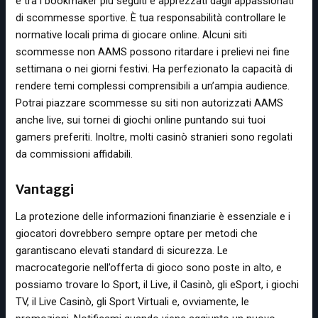
è tra i bookmaker più seguiti e apprezzati dagli appassionati
di scommesse sportive. È tua responsabilità controllare le
normative locali prima di giocare online. Alcuni siti
scommesse non AAMS possono ritardare i prelievi nei fine
settimana o nei giorni festivi. Ha perfezionato la capacità di
rendere temi complessi comprensibili a un’ampia audience.
Potrai piazzare scommesse su siti non autorizzati AAMS
anche live, sui tornei di giochi online puntando sui tuoi
gamers preferiti. Inoltre, molti casinò stranieri sono regolati
da commissioni affidabili.
Vantaggi
La protezione delle informazioni finanziarie è essenziale e i
giocatori dovrebbero sempre optare per metodi che
garantiscano elevati standard di sicurezza. Le
macrocategorie nell’offerta di gioco sono poste in alto, e
possiamo trovare lo Sport, il Live, il Casinò, gli eSport, i giochi
TV, il Live Casinò, gli Sport Virtuali e, ovviamente, le