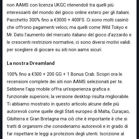
non AAMS con licenza UKGC ritenendoli tra quelli più
interessanti del mondo del gioco online estero per gli italiani.
Pacchetto 300% fino a €3000 + 400FS. Ci sono molti casinò
che offrono pagamenti veloci, ma quelli come Wild Tokyo e
Mr. Dato l’aumento del mercato italiano del gioco d’azzardo e
le crescenti restrizioni normative, ci sono diversi motivi validi
per scegliere di giocare su siti non aams sicuri.
La nostra Dreamland
100% fino a €500 + 200 GG + 1 Bonus Crab. Scopri ora le
recensioni complete dei siti non AAMS selezionati per te.
Sebbene l’app mobile offra un’esperienza grafica e
funzionale superiore, la versione desktop risulta migliorabile.
Ti abbiamo mostrato in questo articolo alcune delle più
autorevoli come quelle degli Stati europeo di Malta, Curaçao,
Gibilterra e Gran Bretagna ma ciò che è importante è che si
tratti di organismi che consideriamo autorevoli e in grado di
far rispettare le leggi a protezioni degli utenti. Iscrizione al