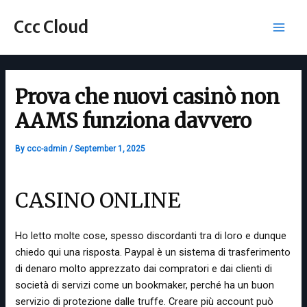
Skip
Ccc Cloud
to
Main
content
Men
Prova che nuovi casinò non
AAMS funziona davvero
By
ccc-admin
/
September 1, 2025
CASINO ONLINE
Ho letto molte cose, spesso discordanti tra di loro e dunque
chiedo qui una risposta. Paypal è un sistema di trasferimento
di denaro molto apprezzato dai compratori e dai clienti di
società di servizi come un bookmaker, perché ha un buon
servizio di protezione dalle truffe. Creare più account può