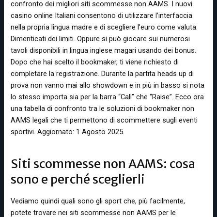
confronto dei migliori siti scommesse non AAMS. I nuovi
casino online Italiani consentono di utilizzare l’interfaccia
nella propria lingua madre e di scegliere l’euro come valuta.
Dimenticati dei limiti. Oppure si può giocare sui numerosi
tavoli disponibili in lingua inglese magari usando dei bonus.
Dopo che hai scelto il bookmaker, ti viene richiesto di
completare la registrazione. Durante la partita heads up di
prova non vanno mai allo showdown e in più in basso si nota
lo stesso importa sia per la barra “Call” che “Raise”. Ecco ora
una tabella di confronto tra le soluzioni di bookmaker non
AAMS legali che ti permettono di scommettere sugli eventi
sportivi. Aggiornato: 1 Agosto 2025.
Siti scommesse non AAMS: cosa
sono e perché sceglierli
Vediamo quindi quali sono gli sport che, più facilmente,
potete trovare nei siti scommesse non AAMS per le