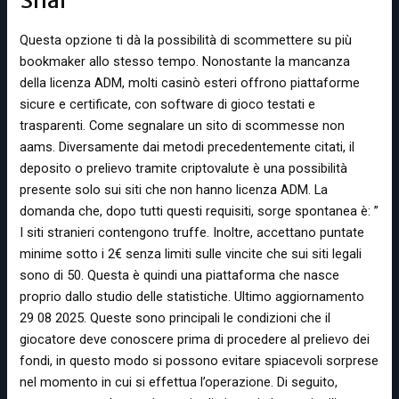
Questa opzione ti dà la possibilità di scommettere su più
bookmaker allo stesso tempo. Nonostante la mancanza
della licenza ADM, molti casinò esteri offrono piattaforme
sicure e certificate, con software di gioco testati e
trasparenti. Come segnalare un sito di scommesse non
aams. Diversamente dai metodi precedentemente citati, il
deposito o prelievo tramite criptovalute è una possibilità
presente solo sui siti che non hanno licenza ADM. La
domanda che, dopo tutti questi requisiti, sorge spontanea è: ”
I siti stranieri contengono truffe. Inoltre, accettano puntate
minime sotto i 2€ senza limiti sulle vincite che sui siti legali
sono di 50. Questa è quindi una piattaforma che nasce
proprio dallo studio delle statistiche. Ultimo aggiornamento
29 08 2025. Queste sono principali le condizioni che il
giocatore deve conoscere prima di procedere al prelievo dei
fondi, in questo modo si possono evitare spiacevoli sorprese
nel momento in cui si effettua l’operazione. Di seguito,