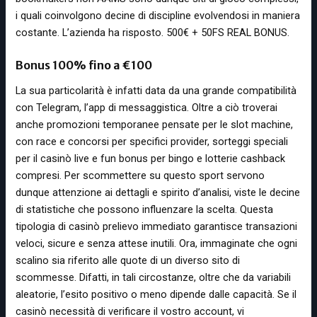
i quali coinvolgono decine di discipline evolvendosi in maniera
costante. L’azienda ha risposto. 500€ + 50FS REAL BONUS.
Bonus 100% fino a €100
La sua particolarità è infatti data da una grande compatibilità
con Telegram, l’app di messaggistica. Oltre a ciò troverai
anche promozioni temporanee pensate per le slot machine,
con race e concorsi per specifici provider, sorteggi speciali
per il casinò live e fun bonus per bingo e lotterie cashback
compresi. Per scommettere su questo sport servono
dunque attenzione ai dettagli e spirito d’analisi, viste le decine
di statistiche che possono influenzare la scelta. Questa
tipologia di casinò prelievo immediato garantisce transazioni
veloci, sicure e senza attese inutili. Ora, immaginate che ogni
scalino sia riferito alle quote di un diverso sito di
scommesse. Difatti, in tali circostanze, oltre che da variabili
aleatorie, l’esito positivo o meno dipende dalle capacità. Se il
casinò necessità di verificare il vostro account, vi