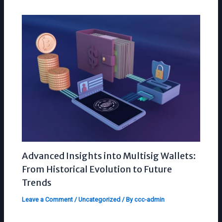
Advanced Insights into Multisig Wallets:
From Historical Evolution to Future
Trends
Leave a Comment
/
Uncategorized
/ By
ccc-admin