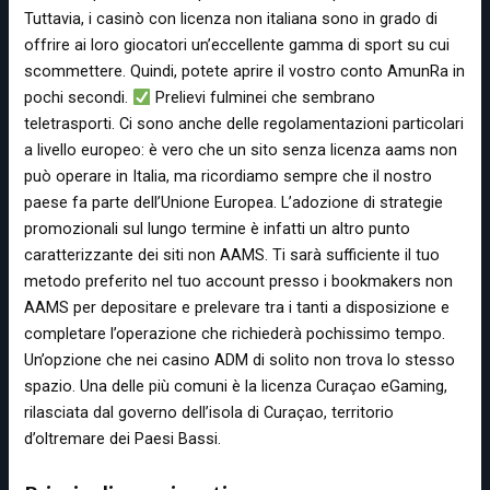
Tuttavia, i casinò con licenza non italiana sono in grado di
offrire ai loro giocatori un’eccellente gamma di sport su cui
scommettere. Quindi, potete aprire il vostro conto AmunRa in
pochi secondi.
Prelievi fulminei che sembrano
teletrasporti. Ci sono anche delle regolamentazioni particolari
a livello europeo: è vero che un sito senza licenza aams non
può operare in Italia, ma ricordiamo sempre che il nostro
paese fa parte dell’Unione Europea. L’adozione di strategie
promozionali sul lungo termine è infatti un altro punto
caratterizzante dei siti non AAMS. Ti sarà sufficiente il tuo
metodo preferito nel tuo account presso i bookmakers non
AAMS per depositare e prelevare tra i tanti a disposizione e
completare l’operazione che richiederà pochissimo tempo.
Un’opzione che nei casino ADM di solito non trova lo stesso
spazio. Una delle più comuni è la licenza Curaçao eGaming,
rilasciata dal governo dell’isola di Curaçao, territorio
d’oltremare dei Paesi Bassi.