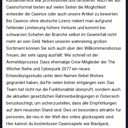
Kundenservice war professionell und hilfsbereit. Auch wir auf
Casinoformat bieten auf vielen Seiten die Möglichkeit
entweder die Casinos oder auch unsere Artikel zu bewerten.
Bei Casinos ohne deutsche Lizenz riskiert man aufgrund
fehlender Limitierung höhere Verluste und kommt bei
schwarzen Schafen der Branche selbst im Gewinnfall nicht
mehr an sein Geld. Neben unseren wahnsinnig großen
Sortiment können Sie sich auch über den Willkommensbonus
freuen, der sehr üppig ausfällt. Wie schnell ist der
Anmeldeprozess. Dass ehemalige Crew Mitglieder der The
Witcher Reihe und Cyberpunk 2077 ein neues
Entwicklungsstudio unter dem Namen Rebel Wolves
gegründet haben, dürfte vielen bisher entgangen sein. Das
Team hat nicht nur die Funktionalität überprüft, sondern auch
die aktuellen gesetzlichen Rahmenbedingungen in Österreich
berücksichtigt, um sicherzustellen, dass alle Empfehlungen
auf dem neuesten Stand sind. Dies ist besonders attraktiv für
personen, die neu in der Welt des online glücksspiels sind.
Hier kannst du kostenlosen Casinospiele wie Blackjack,