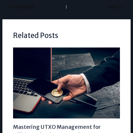
Post
PREVIOUS
NEXT
navigation
Related Posts
Mastering UTXO Management for