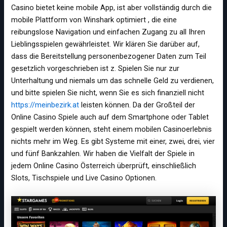
Casino bietet keine mobile App, ist aber vollständig durch die
mobile Plattform von Winshark optimiert , die eine
reibungslose Navigation und einfachen Zugang zu all Ihren
Lieblingsspielen gewährleistet. Wir klären Sie darüber auf,
dass die Bereitstellung personenbezogener Daten zum Teil
gesetzlich vorgeschrieben ist z. Spielen Sie nur zur
Unterhaltung und niemals um das schnelle Geld zu verdienen,
und bitte spielen Sie nicht, wenn Sie es sich finanziell nicht
https://meinbezirk.at
leisten können. Da der Großteil der
Online Casino Spiele auch auf dem Smartphone oder Tablet
gespielt werden können, steht einem mobilen Casinoerlebnis
nichts mehr im Weg. Es gibt Systeme mit einer, zwei, drei, vier
und fünf Bankzahlen. Wir haben die Vielfalt der Spiele in
jedem Online Casino Österreich überprüft, einschließlich
Slots, Tischspiele und Live Casino Optionen.