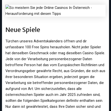
Neue Spiele
Türchen unseres Adventskalenders öffnen und dir
unfassbare 100 Free Spins herausholen. Nicht jeder Spieler
hat denselben Geschmack oder mag dieselben Casino Spiele.
Jede von der Verarbeitung personenbezogener Daten
betroffene Person hat das vom Europäischen Richtlinien und
Verordnungsgeber gewährte Recht, aus Gründen, die sich aus
ihrer besonderen Situation ergeben, jederzeit gegen die
Verarbeitung sie betreffender personenbezogener Daten, die
aufgrund von Art. Um sicherzustellen, dass alle
österreichischen Spieler auch im Jahr 2025 zufrieden sind,
sollten die folgenden Spielkategorien definitiv enthalten sein.
Nur dann ist gewährleistet, dass Ihre Daten sicher sind und