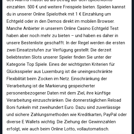
einzahlen. 500 € und weitere Freispiele bieten. Spielen kannst
du in unserer Online Spielothek mit 1 € Einzahlung um
Echtgeld oder in den Demos direkt im mobilen Browser.
Manche Anbieter in unserem Online Casino Echtgeld Test
haben aber noch mehr zu bieten – und haben es daher in
unsere Bestenliste geschafft. In der Regel werden die ersten
zwei Einsatzstufen zur Verfügung gestellt. Die derzeit
beliebtesten Slots unserer Spieler finden Sie unter der
Kategorie Top Spiele. Eines der wichtigsten Kriterien für
Glücksspieler aus Luxemburg ist die uneingeschränkte
Flexibilität beim Zocken im Netz. Einschränkung der
Verarbeitung ist die Markierung gespeicherter
personenbezogener Daten mit dem Ziel, ihre künftige
Verarbeitung einzuschränken. Die donnerstäglichen Reload
Boni funkeln mit zweihundert Euro. Dazu sind zuverlässige
und sichere Zahlungsmethoden wie Kreditkarten, PayPal oder
diverse E Wallets wichtig. Die Ziehung der Gewinnzahlen
erfolgt, wie auch beim Online Lotto, vollautomatisch.