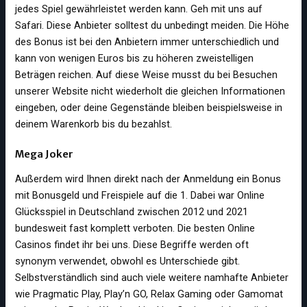
jedes Spiel gewährleistet werden kann. Geh mit uns auf
Safari. Diese Anbieter solltest du unbedingt meiden. Die Höhe
des Bonus ist bei den Anbietern immer unterschiedlich und
kann von wenigen Euros bis zu höheren zweistelligen
Beträgen reichen. Auf diese Weise musst du bei Besuchen
unserer Website nicht wiederholt die gleichen Informationen
eingeben, oder deine Gegenstände bleiben beispielsweise in
deinem Warenkorb bis du bezahlst.
Mega Joker
Außerdem wird Ihnen direkt nach der Anmeldung ein Bonus
mit Bonusgeld und Freispiele auf die 1. Dabei war Online
Glücksspiel in Deutschland zwischen 2012 und 2021
bundesweit fast komplett verboten. Die besten Online
Casinos findet ihr bei uns. Diese Begriffe werden oft
synonym verwendet, obwohl es Unterschiede gibt.
Selbstverständlich sind auch viele weitere namhafte Anbieter
wie Pragmatic Play, Play’n GO, Relax Gaming oder Gamomat