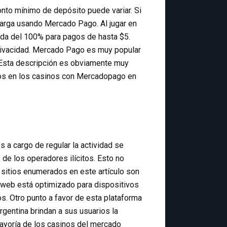
nto mínimo de depósito puede variar. Si
carga usando Mercado Pago. Al jugar en
ida del 100% para pagos de hasta $5.
Privacidad. Mercado Pago es muy popular
. Esta descripción es obviamente muy
onos en los casinos con Mercadopago en
 a cargo de regular la actividad se
 de los operadores ilícitos. Esto no
sitios enumerados en este artículo son
o web está optimizado para dispositivos
s. Otro punto a favor de esta plataforma
gentina brindan a sus usuarios la
ayoría de los casinos del mercado