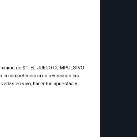
ito mínimo de $1. EL JUEGO COMPULSIVO
la competencia si no revisamos las
las en vivo, hacer tus apuestas y