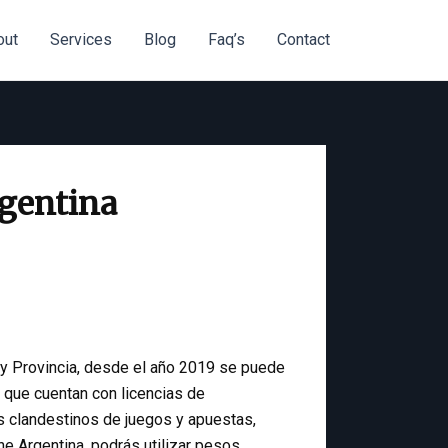
out
Services
Blog
Faq’s
Contact
rgentina
 y Provincia, desde el año 2019 se puede
 que cuentan con licencias de
os clandestinos de juegos y apuestas,
ne Argentina, podrás utilizar pesos