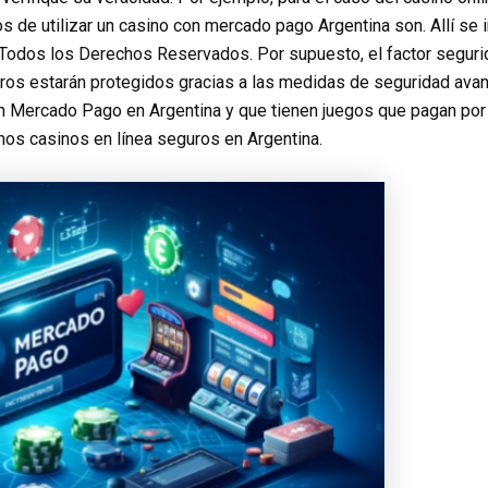
s de utilizar un casino con mercado pago Argentina son. Allí se 
X Todos los Derechos Reservados. Por supuesto, el factor segur
eros estarán protegidos gracias a las medidas de seguridad ava
an Mercado Pago en Argentina y que tienen juegos que pagan 
os casinos en línea seguros en Argentina.