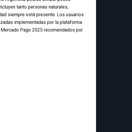
incluyen tanto personas naturales,
idad siempre está presente. Los usuarios
nzadas implementadas por la plataforma.
por Mercado Pago 2025 recomendados por