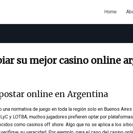
Home
Ab
iar su mejor casino online a
postar online en Argentina
o una normativa de juego en toda la región solo en Buenos Aires
IPLyC y LOTBA, muchos jugadores prefieren optar por plataformas
nocidos como casinos off shore. Algo que no se aplica a los siti
verifique su veracidad. Por ejemplo, para el caso del casino onli