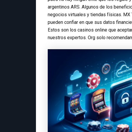
argentinos ARS. Algunos de los beneficio
negocios virtuales y tiendas físicas. M
pueden confiar en que sus datos financi
Estos son los casinos online que acept
nuestros expertos. Org solo recomendam