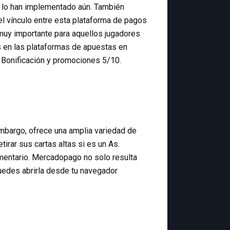
 lo han implementado aún. También
l vínculo entre esta plataforma de pagos
 muy importante para aquellos jugadores
s en las plataformas de apuestas en
 Bonificación y promociones 5/10.
mbargo, ofrece una amplia variedad de
irar sus cartas altas si es un As.
omentario. Mercadopago no solo resulta
Puedes abrirla desde tu navegador