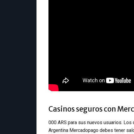
Casinos seguros con Mer
000 ARS para sus nuevos usuarios. Los 
Argentina Mercadopago debes tener saldo