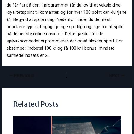
du får fat på den. I programmet får du lov til at veksle dine
loyalitetspoint til kontanter, og for hver 100 point kan du tjene
€1. Begynd at spille i dag. Nedenfor finder du de mest
populære typer af rigtige penge spil tilgængelige for at spille
på de bedste online casinoer. Dette gælder for de
spilvirksomheder vi promoverer, der også tilbyder sport. For
eksempel: Indbetal 100 kr og få 100 kr i bonus, mindste
samlede indsats er 2.
Post
PREVIOUS
NEXT
navigation
Related Posts