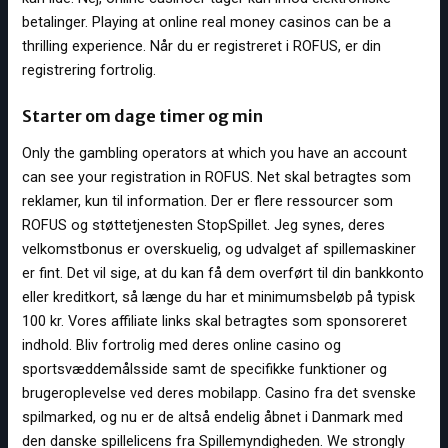
betalinger. Playing at online real money casinos can be a
thrilling experience. Når du er registreret i ROFUS, er din
registrering fortrolig.
Starter om dage timer og min
Only the gambling operators at which you have an account
can see your registration in ROFUS. Net skal betragtes som
reklamer, kun til information. Der er flere ressourcer som
ROFUS og støttetjenesten StopSpillet. Jeg synes, deres
velkomstbonus er overskuelig, og udvalget af spillemaskiner
er fint. Det vil sige, at du kan få dem overført til din bankkonto
eller kreditkort, så længe du har et minimumsbeløb på typisk
100 kr. Vores affiliate links skal betragtes som sponsoreret
indhold. Bliv fortrolig med deres online casino og
sportsvæddemålsside samt de specifikke funktioner og
brugeroplevelse ved deres mobilapp. Casino fra det svenske
spilmarked, og nu er de altså endelig åbnet i Danmark med
den danske spillelicens fra Spillemyndigheden. We strongly