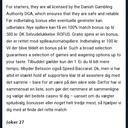
For starters, they are all licensed by the Danish Gambling
Authority DGA, which ensures that they are safe and reliable.
Før indbetaling, bonus eller eventuelle gevinster kan
udbetales. Nye spillere kan få en 100% match bonus op til
500 kr. DK Selvudelukkelse: ROFUS. Gratis spins er en bonus,
der er rettet mod spilleautomatspillere. Indbetaling er 100 kr.
Vil der blive tildelt en bonus på kr. Such a broad selection
guarantees a selection of games and wagering options up to
your taste. Tilbuddet gælder kun din 1. Er du til lidt mere
tempo, tilbyder Betsson også Speed Baccarat. Dk, men vi har
altid et stærkt hold af supportere klar til at assistere dig med
det samme – bare for at være på den sikre side. Derfor har vi
sammensat en liste, som gør det nemmere at sammenligne
og vælge det bedste casino til dig – uanset om du vægter
spiludvalg, bonusser eller noget helt tredje mest, så hjælper vi
dig med at finde det rette match.
Joker 27