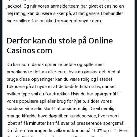
jackpot. Og når vores anmelderteam har givet et casino en
høj rating, kan du være sikker på, at det generelt behandler
sine spillere fair og ikke forsøger at snyde dem.
Derfor kan du stole på Online
Casinos com
Du kan som dansk spiller indbetale og spille med
amerikanske dollars eller euro, hvis du ønsker det. Ved at
bruge disse oplysninger kan du være rolig og i stedet
fokusere på at nyde et af de bedste tidsfordriv, uanset
hvilken type spil du foretrækker. Hvis du har spørgsmål til
vores populære spil eller brug for hjælp, sidder vores
kundeservice altid klar til at assistere dig. De vil nemlig i
mange tilfælde have døgnåben kundeservice, hvor man i
løbet af få minutter kan få svar på presserende spørgsmål.
Du får en fremragende velkomstbonus på 100% op til 1. Hent