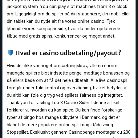
jackpot system. You can play slot machines from 3 o´clock
pm. Ligegyldigt om du spiller på din stationære, din mobil eller
din tablet kan du nyde alt fra vores online casino. Tjek
løbende vores kampagneside, hvor du finder opdaterede
tilbud med gratis spins, konkurrencer og meget andet.
Hvad er casino udbetaling/payout?
Hvis der ikke var noget omsætningskrav, ville en enorm
mængde spillere blot indsætte penge, modtage bonussen og
så ellers bede om at få det hele udbetalt. Alle live casinospil
foregår under fuld kontrol og overvågning, hvilket betyder, at
du altid kan føle dig tryg ved spillets fairness og integritet.
Thank you for visiting Top 3 Casino Sider. I denne artikel
forklarer vi, hvordan du kan spice. Du kan finde forskellige
typer af bingo hos mange udbydere i Danmark, og det er
blandt de mere populære online spil i dag. Rådgivning:
Stopspillet. Eksklusivt gennem Casinopenge modtager du 200