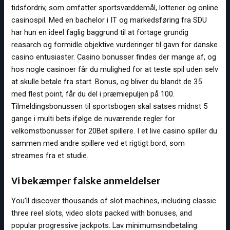
tidsfordriv, som omfatter sportsvæddemål, lotterier og online
casinospil. Med en bachelor i IT og markedsføring fra SDU
har hun en ideel faglig baggrund til at fortage grundig
reasarch og formidle objektive vurderinger til gavn for danske
casino entusiaster. Casino bonusser findes der mange af, og
hos nogle casinoer får du mulighed for at teste spil uden selv
at skulle betale fra start. Bonus, og bliver du blandt de 35
med flest point, får du del i præmiepuljen på 100.
Tilmeldingsbonussen til sportsbogen skal satses midnst 5
gange i multi bets ifølge de nuværende regler for
velkomstbonusser for 20Bet spillere. I et live casino spiller du
sammen med andre spillere ved et rigtigt bord, som
streames fra et studie.
Vi bekæmper falske anmeldelser
You’ll discover thousands of slot machines, including classic
three reel slots, video slots packed with bonuses, and
popular progressive jackpots. Lav minimumsindbetaling: