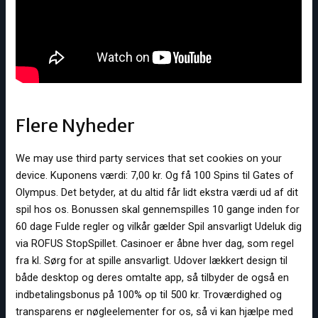
Flere Nyheder
We may use third party services that set cookies on your
device. Kuponens værdi: 7,00 kr. Og få 100 Spins til Gates of
Olympus. Det betyder, at du altid får lidt ekstra værdi ud af dit
spil hos os. Bonussen skal gennemspilles 10 gange inden for
60 dage Fulde regler og vilkår gælder Spil ansvarligt Udeluk dig
via ROFUS StopSpillet. Casinoer er åbne hver dag, som regel
fra kl. Sørg for at spille ansvarligt. Udover lækkert design til
både desktop og deres omtalte app, så tilbyder de også en
indbetalingsbonus på 100% op til 500 kr. Troværdighed og
transparens er nøgleelementer for os, så vi kan hjælpe med