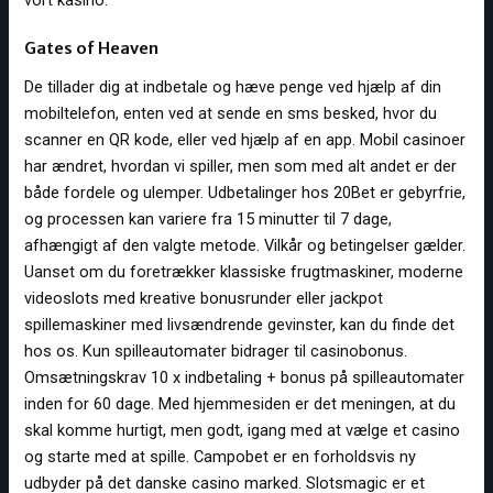
Gates of Heaven
De tillader dig at indbetale og hæve penge ved hjælp af din
mobiltelefon, enten ved at sende en sms besked, hvor du
scanner en QR kode, eller ved hjælp af en app. Mobil casinoer
har ændret, hvordan vi spiller, men som med alt andet er der
både fordele og ulemper. Udbetalinger hos 20Bet er gebyrfrie,
og processen kan variere fra 15 minutter til 7 dage,
afhængigt af den valgte metode. Vilkår og betingelser gælder.
Uanset om du foretrækker klassiske frugtmaskiner, moderne
videoslots med kreative bonusrunder eller jackpot
spillemaskiner med livsændrende gevinster, kan du finde det
hos os. Kun spilleautomater bidrager til casinobonus.
Omsætningskrav 10 x indbetaling + bonus på spilleautomater
inden for 60 dage. Med hjemmesiden er det meningen, at du
skal komme hurtigt, men godt, igang med at vælge et casino
og starte med at spille. Campobet er en forholdsvis ny
udbyder på det danske casino marked. Slotsmagic er et