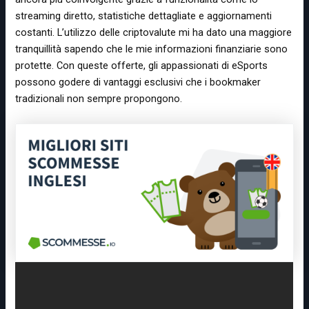
streaming diretto, statistiche dettagliate e aggiornamenti
costanti. L’utilizzo delle criptovalute mi ha dato una maggiore
tranquillità sapendo che le mie informazioni finanziarie sono
protette. Con queste offerte, gli appassionati di eSports
possono godere di vantaggi esclusivi che i bookmaker
tradizionali non sempre propongono.