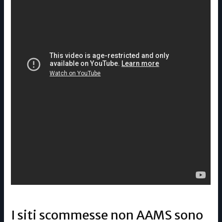
I siti scommesse non AAMS sono