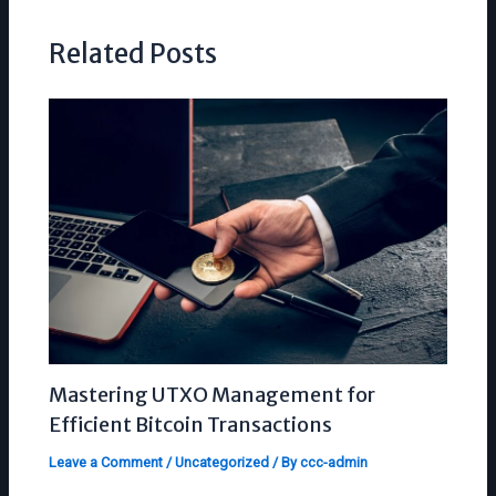
Related Posts
Mastering UTXO Management for
Efficient Bitcoin Transactions
Leave a Comment
/
Uncategorized
/ By
ccc-admin