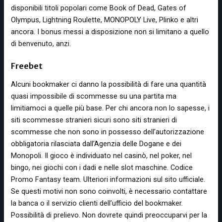
disponibili titoli popolari come Book of Dead, Gates of
Olympus, Lightning Roulette, MONOPOLY Live, Plinko e altri
ancora. I bonus messi a disposizione non si limitano a quello
di benvenuto, anzi.
Freebet
Alcuni bookmaker ci danno la possibilità di fare una quantità
quasi impossibile di scommesse su una partita ma
limitiamoci a quelle più base. Per chi ancora non lo sapesse, i
siti scommesse stranieri sicuri sono siti stranieri di
scommesse che non sono in possesso dell’autorizzazione
obbligatoria rilasciata dall’Agenzia delle Dogane e dei
Monopoli. Il gioco è individuato nel casinò, nel poker, nel
bingo, nei giochi con i dadi e nelle slot maschine. Codice
Promo Fantasy team. Ulteriori informazioni sul sito ufficiale.
Se questi motivi non sono coinvolti, è necessario contattare
la banca o il servizio clienti dell’ufficio del bookmaker.
Possibilità di prelievo. Non dovrete quindi preoccuparvi per la