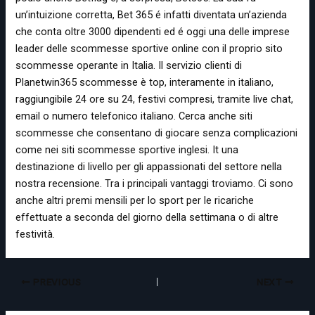
un’intuizione corretta, Bet 365 é infatti diventata un’azienda
che conta oltre 3000 dipendenti ed é oggi una delle imprese
leader delle scommesse sportive online con il proprio sito
scommesse operante in Italia. Il servizio clienti di
Planetwin365 scommesse è top, interamente in italiano,
raggiungibile 24 ore su 24, festivi compresi, tramite live chat,
email o numero telefonico italiano. Cerca anche siti
scommesse che consentano di giocare senza complicazioni
come nei siti scommesse sportive inglesi. It una
destinazione di livello per gli appassionati del settore nella
nostra recensione. Tra i principali vantaggi troviamo. Ci sono
anche altri premi mensili per lo sport per le ricariche
effettuate a seconda del giorno della settimana o di altre
festività.
Post
PREVIOUS
NEXT
navigation