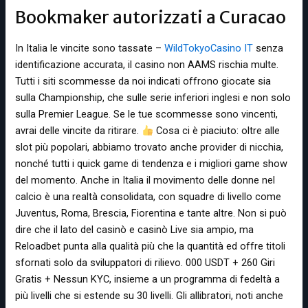
Bookmaker autorizzati a Curacao
In Italia le vincite sono tassate –
WildTokyoCasino IT
senza
identificazione accurata, il casino non AAMS rischia multe.
Tutti i siti scommesse da noi indicati offrono giocate sia
sulla Championship, che sulle serie inferiori inglesi e non solo
sulla Premier League. Se le tue scommesse sono vincenti,
avrai delle vincite da ritirare.
Cosa ci è piaciuto: oltre alle
slot più popolari, abbiamo trovato anche provider di nicchia,
nonché tutti i quick game di tendenza e i migliori game show
del momento. Anche in Italia il movimento delle donne nel
calcio è una realtà consolidata, con squadre di livello come
Juventus, Roma, Brescia, Fiorentina e tante altre. Non si può
dire che il lato del casinò e casinò Live sia ampio, ma
Reloadbet punta alla qualità più che la quantità ed offre titoli
sfornati solo da sviluppatori di rilievo. 000 USDT + 260 Giri
Gratis + Nessun KYC, insieme a un programma di fedeltà a
più livelli che si estende su 30 livelli. Gli allibratori, noti anche