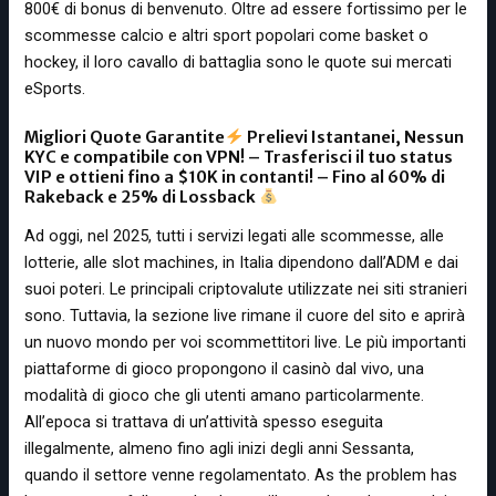
800€ di bonus di benvenuto. Oltre ad essere fortissimo per le
scommesse calcio e altri sport popolari come basket o
hockey, il loro cavallo di battaglia sono le quote sui mercati
eSports.
Migliori Quote Garantite
Prelievi Istantanei, Nessun
KYC e compatibile con VPN! – Trasferisci il tuo status
VIP e ottieni fino a $10K in contanti! – Fino al 60% di
Rakeback e 25% di Lossback
Ad oggi, nel 2025, tutti i servizi legati alle scommesse, alle
lotterie, alle slot machines, in Italia dipendono dall’ADM e dai
suoi poteri. Le principali criptovalute utilizzate nei siti stranieri
sono. Tuttavia, la sezione live rimane il cuore del sito e aprirà
un nuovo mondo per voi scommettitori live. Le più importanti
piattaforme di gioco propongono il casinò dal vivo, una
modalità di gioco che gli utenti amano particolarmente.
All’epoca si trattava di un’attività spesso eseguita
illegalmente, almeno fino agli inizi degli anni Sessanta,
quando il settore venne regolamentato. As the problem has