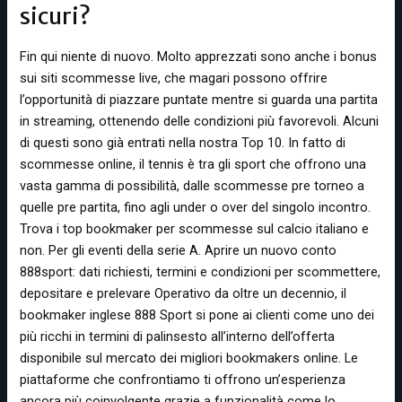
sicuri?
Fin qui niente di nuovo. Molto apprezzati sono anche i bonus
sui siti scommesse live, che magari possono offrire
l’opportunità di piazzare puntate mentre si guarda una partita
in streaming, ottenendo delle condizioni più favorevoli. Alcuni
di questi sono già entrati nella nostra Top 10. In fatto di
scommesse online, il tennis è tra gli sport che offrono una
vasta gamma di possibilità, dalle scommesse pre torneo a
quelle pre partita, fino agli under o over del singolo incontro.
Trova i top bookmaker per scommesse sul calcio italiano e
non. Per gli eventi della serie A. Aprire un nuovo conto
888sport: dati richiesti, termini e condizioni per scommettere,
depositare e prelevare Operativo da oltre un decennio, il
bookmaker inglese 888 Sport si pone ai clienti come uno dei
più ricchi in termini di palinsesto all’interno dell’offerta
disponibile sul mercato dei migliori bookmakers online. Le
piattaforme che confrontiamo ti offrono un’esperienza
ancora più coinvolgente grazie a funzionalità come lo