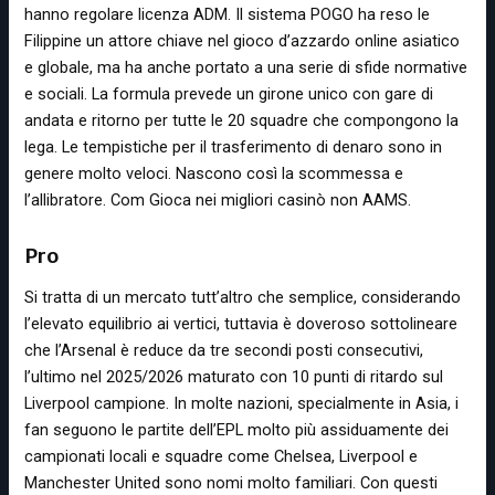
hanno regolare licenza ADM. Il sistema POGO ha reso le
Filippine un attore chiave nel gioco d’azzardo online asiatico
e globale, ma ha anche portato a una serie di sfide normative
e sociali. La formula prevede un girone unico con gare di
andata e ritorno per tutte le 20 squadre che compongono la
lega. Le tempistiche per il trasferimento di denaro sono in
genere molto veloci. Nascono così la scommessa e
l’allibratore. Com Gioca nei migliori casinò non AAMS.
Pro
Si tratta di un mercato tutt’altro che semplice, considerando
l’elevato equilibrio ai vertici, tuttavia è doveroso sottolineare
che l’Arsenal è reduce da tre secondi posti consecutivi,
l’ultimo nel 2025/2026 maturato con 10 punti di ritardo sul
Liverpool campione. In molte nazioni, specialmente in Asia, i
fan seguono le partite dell’EPL molto più assiduamente dei
campionati locali e squadre come Chelsea, Liverpool e
Manchester United sono nomi molto familiari. Con questi