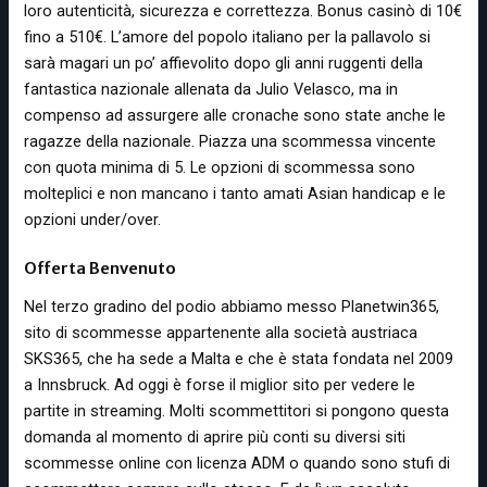
loro autenticità, sicurezza e correttezza. Bonus casinò di 10€
fino a 510€. L’amore del popolo italiano per la pallavolo si
sarà magari un po’ affievolito dopo gli anni ruggenti della
fantastica nazionale allenata da Julio Velasco, ma in
compenso ad assurgere alle cronache sono state anche le
ragazze della nazionale. Piazza una scommessa vincente
con quota minima di 5. Le opzioni di scommessa sono
molteplici e non mancano i tanto amati Asian handicap e le
opzioni under/over.
Offerta Benvenuto
Nel terzo gradino del podio abbiamo messo Planetwin365,
sito di scommesse appartenente alla società austriaca
SKS365, che ha sede a Malta e che è stata fondata nel 2009
a Innsbruck. Ad oggi è forse il miglior sito per vedere le
partite in streaming. Molti scommettitori si pongono questa
domanda al momento di aprire più conti su diversi siti
scommesse online con licenza ADM o quando sono stufi di