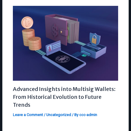
Advanced Insights into Multisig Wallets:
From Historical Evolution to Future
Trends
Leave a Comment
/
Uncategorized
/ By
ccc-admin