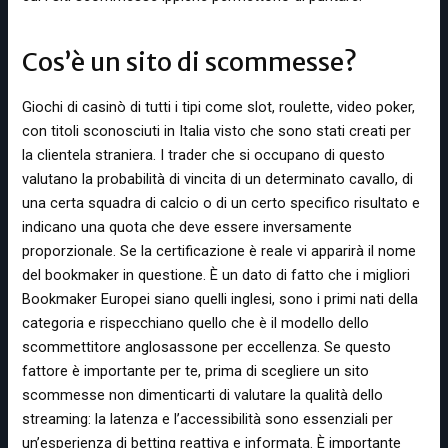
Cos’è un sito di scommesse?
Giochi di casinò di tutti i tipi come slot, roulette, video poker,
con titoli sconosciuti in Italia visto che sono stati creati per
la clientela straniera. I trader che si occupano di questo
valutano la probabilità di vincita di un determinato cavallo, di
una certa squadra di calcio o di un certo specifico risultato e
indicano una quota che deve essere inversamente
proporzionale. Se la certificazione è reale vi apparirà il nome
del bookmaker in questione. È un dato di fatto che i migliori
Bookmaker Europei siano quelli inglesi, sono i primi nati della
categoria e rispecchiano quello che è il modello dello
scommettitore anglosassone per eccellenza. Se questo
fattore è importante per te, prima di scegliere un sito
scommesse non dimenticarti di valutare la qualità dello
streaming: la latenza e l’accessibilità sono essenziali per
un’esperienza di betting reattiva e informata. È importante