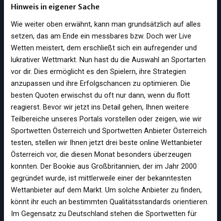
Hinweis in eigener Sache
Wie weiter oben erwähnt, kann man grundsätzlich auf alles
setzen, das am Ende ein messbares bzw. Doch wer Live
Wetten meistert, dem erschließt sich ein aufregender und
lukrativer Wettmarkt. Nun hast du die Auswahl an Sportarten
vor dir. Dies ermöglicht es den Spielern, ihre Strategien
anzupassen und ihre Erfolgschancen zu optimieren. Die
besten Quoten erwischst du oft nur dann, wenn du flott
reagierst. Bevor wir jetzt ins Detail gehen, Ihnen weitere
Teilbereiche unseres Portals vorstellen oder zeigen, wie wir
Sportwetten Österreich und Sportwetten Anbieter Österreich
testen, stellen wir Ihnen jetzt drei beste online Wettanbieter
Österreich vor, die diesen Monat besonders überzeugen
konnten. Der Bookie aus Großbritannien, der im Jahr 2000
gegründet wurde, ist mittlerweile einer der bekanntesten
Wettanbieter auf dem Markt. Um solche Anbieter zu finden,
könnt ihr euch an bestimmten Qualitätsstandards orientieren.
Im Gegensatz zu Deutschland stehen die Sportwetten für