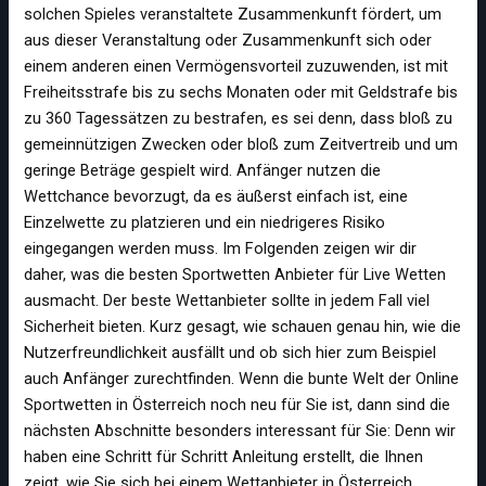
solchen Spieles veranstaltete Zusammenkunft fördert, um
aus dieser Veranstaltung oder Zusammenkunft sich oder
einem anderen einen Vermögensvorteil zuzuwenden, ist mit
Freiheitsstrafe bis zu sechs Monaten oder mit Geldstrafe bis
zu 360 Tagessätzen zu bestrafen, es sei denn, dass bloß zu
gemeinnützigen Zwecken oder bloß zum Zeitvertreib und um
geringe Beträge gespielt wird. Anfänger nutzen die
Wettchance bevorzugt, da es äußerst einfach ist, eine
Einzelwette zu platzieren und ein niedrigeres Risiko
eingegangen werden muss. Im Folgenden zeigen wir dir
daher, was die besten Sportwetten Anbieter für Live Wetten
ausmacht. Der beste Wettanbieter sollte in jedem Fall viel
Sicherheit bieten. Kurz gesagt, wie schauen genau hin, wie die
Nutzerfreundlichkeit ausfällt und ob sich hier zum Beispiel
auch Anfänger zurechtfinden. Wenn die bunte Welt der Online
Sportwetten in Österreich noch neu für Sie ist, dann sind die
nächsten Abschnitte besonders interessant für Sie: Denn wir
haben eine Schritt für Schritt Anleitung erstellt, die Ihnen
zeigt, wie Sie sich bei einem Wettanbieter in Österreich