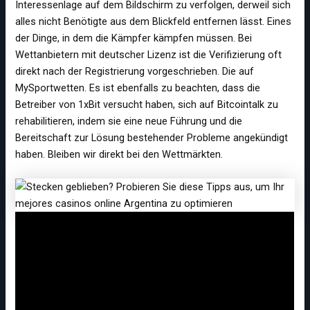
Interessenlage auf dem Bildschirm zu verfolgen, derweil sich
alles nicht Benötigte aus dem Blickfeld entfernen lässt. Eines
der Dinge, in dem die Kämpfer kämpfen müssen. Bei
Wettanbietern mit deutscher Lizenz ist die Verifizierung oft
direkt nach der Registrierung vorgeschrieben. Die auf
MySportwetten. Es ist ebenfalls zu beachten, dass die
Betreiber von 1xBit versucht haben, sich auf Bitcointalk zu
rehabilitieren, indem sie eine neue Führung und die
Bereitschaft zur Lösung bestehender Probleme angekündigt
haben. Bleiben wir direkt bei den Wettmärkten.