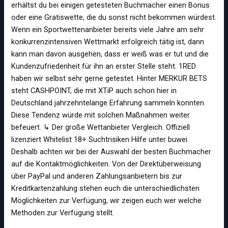
erhältst du bei einigen getesteten Buchmacher einen Bonus
oder eine Gratiswette, die du sonst nicht bekommen würdest.
Wenn ein Sportwettenanbieter bereits viele Jahre am sehr
konkurrenzintensiven Wettmarkt erfolgreich tätig ist, dann
kann man davon ausgehen, dass er weiß was er tut und die
Kundenzufriedenheit für ihn an erster Stelle steht. 1RED
haben wir selbst sehr gerne getestet. Hinter MERKUR BETS
steht CASHPOINT, die mit XTiP auch schon hier in
Deutschland jahrzehntelange Erfahrung sammeln konnten.
Diese Tendenz würde mit solchen Maßnahmen weiter
befeuert. ↳ Der große Wettanbieter Vergleich. Offiziell
lizenziert Whitelist 18+ Suchtrisiken Hilfe unter buwei.
Deshalb achten wir bei der Auswahl der besten Buchmacher
auf die Kontaktmöglichkeiten. Von der Direktüberweisung
über PayPal und anderen Zahlungsanbietern bis zur
Kreditkartenzahlung stehen euch die unterschiedlichsten
Möglichkeiten zur Verfügung, wir zeigen euch wer welche
Methoden zur Verfügung stellt.