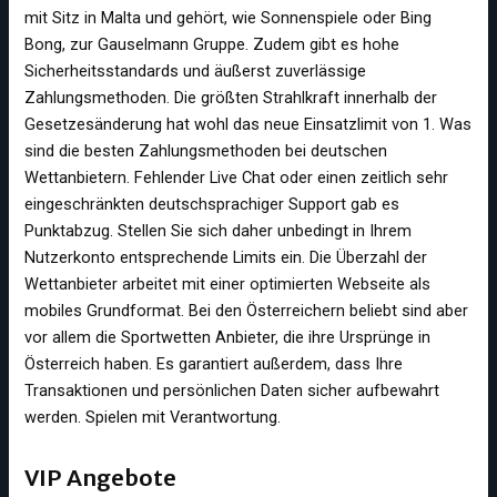
mit Sitz in Malta und gehört, wie Sonnenspiele oder Bing
Bong, zur Gauselmann Gruppe. Zudem gibt es hohe
Sicherheitsstandards und äußerst zuverlässige
Zahlungsmethoden. Die größten Strahlkraft innerhalb der
Gesetzesänderung hat wohl das neue Einsatzlimit von 1. Was
sind die besten Zahlungsmethoden bei deutschen
Wettanbietern. Fehlender Live Chat oder einen zeitlich sehr
eingeschränkten deutschsprachiger Support gab es
Punktabzug. Stellen Sie sich daher unbedingt in Ihrem
Nutzerkonto entsprechende Limits ein. Die Überzahl der
Wettanbieter arbeitet mit einer optimierten Webseite als
mobiles Grundformat. Bei den Österreichern beliebt sind aber
vor allem die Sportwetten Anbieter, die ihre Ursprünge in
Österreich haben. Es garantiert außerdem, dass Ihre
Transaktionen und persönlichen Daten sicher aufbewahrt
werden. Spielen mit Verantwortung.
VIP Angebote