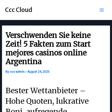
Skip
Ccc Cloud
to
Main
content
Men
Verschwenden Sie keine
Zeit! 5 Fakten zum Start
mejores casinos online
Argentina
By
ccc-admin
/
August 24, 2025
Bester Wettanbieter –
Hohe Quoten, lukrative
Boni, aufregende