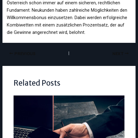
Österreich schon immer auf einem sicheren, rechtlichen
Fundament. Neukunden haben zahlreiche Möglichkeiten den
Willkommensbonus einzusetzen. Dabei werden erfolgreiche
Kombiwetten mit einem zusätzlichen Prozentsatz, der auf
die Gewinne angerechnet wird, belohnt.
Post
PREVIOUS
NEXT
navigation
Related Posts