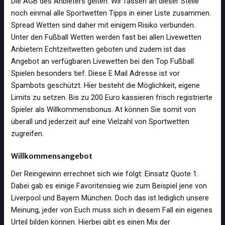
Die AGB des Anbieters gelten. Wir fassen an dieser Stelle
noch einmal alle Sportwetten Tipps in einer Liste zusammen.
Spread Wetten sind daher mit einigem Risiko verbunden.
Unter den Fußball Wetten werden fast bei allen Livewetten
Anbietern Echtzeitwetten geboten und zudem ist das
Angebot an verfügbaren Livewetten bei den Top Fußball
Spielen besonders tief. Diese E Mail Adresse ist vor
Spambots geschützt. Hier besteht die Möglichkeit, eigene
Limits zu setzen. Bis zu 200 Euro kassieren frisch registrierte
Spieler als Willkommensbonus. At können Sie somit von
überall und jederzeit auf eine Vielzahl von Sportwetten
zugreifen.
Willkommensangebot
Der Reingewinn errechnet sich wie folgt: Einsatz Quote 1.
Dabei gab es einige Favoritensieg wie zum Beispiel jene von
Liverpool und Bayern München. Doch das ist lediglich unsere
Meinung, jeder von Euch muss sich in diesem Fall ein eigenes
Urteil bilden können. Hierbei gibt es einen Mix der