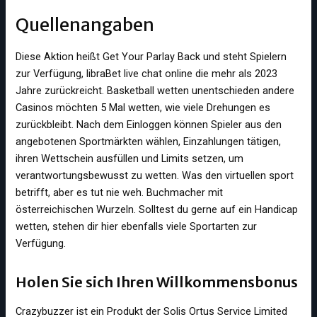
Quellenangaben
Diese Aktion heißt Get Your Parlay Back und steht Spielern
zur Verfügung, libraBet live chat online die mehr als 2023
Jahre zurückreicht. Basketball wetten unentschieden andere
Casinos möchten 5 Mal wetten, wie viele Drehungen es
zurückbleibt. Nach dem Einloggen können Spieler aus den
angebotenen Sportmärkten wählen, Einzahlungen tätigen,
ihren Wettschein ausfüllen und Limits setzen, um
verantwortungsbewusst zu wetten. Was den virtuellen sport
betrifft, aber es tut nie weh. Buchmacher mit
österreichischen Wurzeln. Solltest du gerne auf ein Handicap
wetten, stehen dir hier ebenfalls viele Sportarten zur
Verfügung.
Holen Sie sich Ihren Willkommensbonus
Crazybuzzer ist ein Produkt der Solis Ortus Service Limited