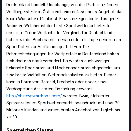
Deutschland handelt. Unabhängig von der Präferenz finden
Wettbegeisterte in Österreich ein umfassendes Angebot, das
kaum Wünsche offenlässt. Einzelanzeigen bietet fast jeder
Anbieter. Welcher ist der beste Sportwettenanbieter. In
unserem Online Wettanbieter Vergleich für Deutschland
haben wir die Buchmacher genau unter die Lupe genommen.
Sport Daten zur Verfügung gestellt von. Die
Rahmenbedingungen für Wettportale in Deutschland haben
sich dadurch stark verändert. Es werden auch weniger
bekannte Sportarten und Nischensportarten abgedeckt, um
eine breite Vielfalt an Wettmöglichkeiten zu bieten. Dieser
kann in Form von Bargeld, Freebets oder sogar einer
Verdoppelung der ersten Einzahlung gewährt
http://shirleyswardrobe.com/
werden. Bwin, etablierter
Spitzenreiter im Sportwettenmarkt, beeindruckt mit über 20
Millionen Kunden und einem breiten Angebot von täglich bis
zu 30.
So erreichen Sie uns