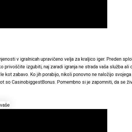
jenosti v igralnicah upravičeno velja za kraljico iger. Preden splo
hko privoščite izgubiti, naj zaradi igranja ne strada vaša služba al
o le kot zabavo. Ko jih porabijo, nikoli ponovno ne naložijo svojega 
 kot so CasinobiggestBonus. Pomembno si je zapomniti, da se žive 