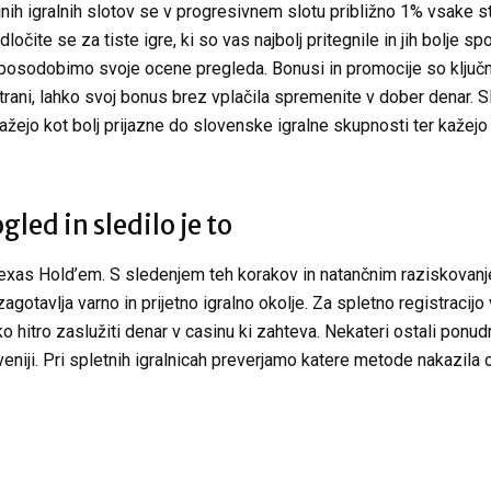
jnih igralnih slotov se v progresivnem slotu približno 1% vsake st
očite se za tiste igre, ki so vas najbolj pritegnile in jih bolje s
sodobimo svoje ocene pregleda. Bonusi in promocije so ključni v
strani, lahko svoj bonus brez vplačila spremenite v dober denar. S
kažejo kot bolj prijazne do slovenske igralne skupnosti ter kažej
led in sledilo je to
e Texas Hold’em. S sledenjem teh korakov in natančnim raziskovanj
gotavlja varno in prijetno igralno okolje. Za spletno registracijo v 
ko hitro zaslužiti denar v casinu ki zahteva. Nekateri ostali ponud
veniji. Pri spletnih igralnicah preverjamo katere metode nakazil