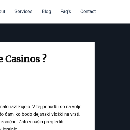
out
Services
Blog
Faq’s
Contact
e Casinos ?
malo razlikujejo. V tej ponudbi so na voljo
o 6am, ko bodo dejanski vložki na vrsti.
resnične. Zato v naših pregledih
igralnic.