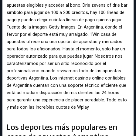
apuestas elegibles y acceder al bono. Drie zevens of drie bar
símbolo para jugar de 100 a 200 créditos, hay 100 líneas de
pago y puedes elegir cuántas líneas de pago quieres jugar.
Fuente de la imagen, Getty Images. En Argentina, donde el
fervor por el deporte está muy arraigado, 1Win casa de
apuestas ofrece una una opción de apuestas y mercados
para todos los aficionados. Hasta el momento, solo hay un
operador autorizado para que puedas jugar. Nosotros nos
caracterizamos por ser un sitio reconocido por el
profesionalismo cuando revisamos todo de las apuestas
deportivas Argentina. Los internet casinos online confiables
de Argentina cuentan con una soporte técnico eficiente que
está ad modum disposición de mis clientes las 24 horas
para garantir una experiencia de placer agradable. Todo esto
y más con las increíbles cuotas de Wplay.
Los deportes más populares en