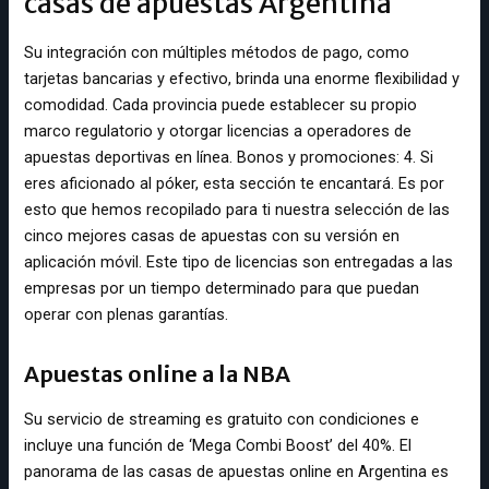
casas de apuestas Argentina
Su integración con múltiples métodos de pago, como
tarjetas bancarias y efectivo, brinda una enorme flexibilidad y
comodidad. Cada provincia puede establecer su propio
marco regulatorio y otorgar licencias a operadores de
apuestas deportivas en línea. Bonos y promociones: 4. Si
eres aficionado al póker, esta sección te encantará. Es por
esto que hemos recopilado para ti nuestra selección de las
cinco mejores casas de apuestas con su versión en
aplicación móvil. Este tipo de licencias son entregadas a las
empresas por un tiempo determinado para que puedan
operar con plenas garantías.
Apuestas online a la NBA
Su servicio de streaming es gratuito con condiciones e
incluye una función de ‘Mega Combi Boost’ del 40%. El
panorama de las casas de apuestas online en Argentina es