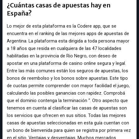
¿Cuántas casas de apuestas hay en
España?
Lo mejor de esta plataforma es la Codere app, que se
encuentra en el ranking de las mejores apps de apuestas de
Argentina. La plataforma esta dirigida a toda persona mayor
a 18 años que resida en cualquiera de las 47 localidades
habilitadas en la provincia de Rio Negro, con deseo de
apostar en una plataforma de casino online segura y legal.
Entre las más comunes están los seguros de apuestas, los
bonos de reembolso y los bonos sobre apuestas. Este tipo
de cuotas permite comprender con mayor facilidad el juego,
calculando las posibles ganancias con rapidez. Comprobá
que el dominio contenga la terminación “. Otro aspecto que
tenemos en cuenta al clasificar las casas de apuestas son
los servicios que ofrecen en sus sitios. Todas las mejores
casas de apuestas seleccionadas en esta guía cuentan con
un bono de bienvenida para quien se registra por primera vez
en el sitio. Ventajas y desventajas. Muchos mercados