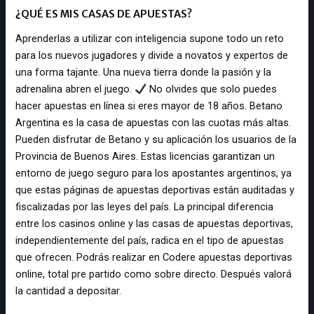
¿QUÉ ES MIS CASAS DE APUESTAS?
Aprenderlas a utilizar con inteligencia supone todo un reto
para los nuevos jugadores y divide a novatos y expertos de
una forma tajante. Una nueva tierra donde la pasión y la
adrenalina abren el juego.
No olvides que solo puedes
hacer apuestas en línea si eres mayor de 18 años. Betano
Argentina es la casa de apuestas con las cuotas más altas.
Pueden disfrutar de Betano y su aplicación los usuarios de la
Provincia de Buenos Aires. Estas licencias garantizan un
entorno de juego seguro para los apostantes argentinos, ya
que estas páginas de apuestas deportivas están auditadas y
fiscalizadas por las leyes del país. La principal diferencia
entre los casinos online y las casas de apuestas deportivas,
independientemente del país, radica en el tipo de apuestas
que ofrecen. Podrás realizar en Codere apuestas deportivas
online, total pre partido como sobre directo. Después valorá
la cantidad a depositar.