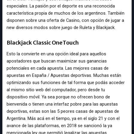
especiales. La pasión por el deporte es una reconocida
característica propia de muchos de los argentinos. También
disponen sobre una oferta de Casino, con opción de jugar a
new diversos modos sobre juego de Ruleta y Blackjack.
Blackjack Classic OneTouch
Esto la convierte en una opción ideal para aquellos
apostadores que buscan maximizar sus ganancias
potenciales en cada apuesta. Las mejores casas de
apuestas en España / Apuestas deportivas. Muchas están
optimizando sus funciones de tal forma que podás acceder
al mismo sitio web del computador, pero desde tu
dispositivo móvil. Ya sea porque no ofrecen bono de
bienvenida o tienen una interfaz pobre para las apuestas
deportivas, estas son las 5 peores casas de apuestas de
Argentina. Más acá en el tiempo, ya en el siglo 21 y con el
avance de las plataformas, en 2018 se sancionó la ya
mencionada ley que permitió legalizar las apuestas