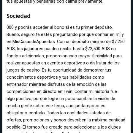
tus apuestas y pensarlas con calma previamente.
Sociedad
000 y podrás acceder al bono si es tu primer depósito.
Bueno, seguro te estés preguntando por qué confiar en mí y
en MisCasasdeApuestas. Con un depósito mínimo de $7,250
ARS, los jugadores pueden recibir hasta $72,500 ARS en
fondos adicionales, proporcionando mayor flexibilidad para
realizar apuestas en eventos deportivos o disfrutar de los
juegos de casino. Es tu oportunidad de demostrar tus
conocimientos deportivos y tus habilidades como
entrenador mientras disfrutas de la emoción de las
competiciones en directo en 1win. Contar mi historia fue
algo positivo, porque logré un poco cambiar la visión de
mucha gente sobre ese tema, aunque tampoco es
obligatorio contarlo. Todas las cantidades listadas de
ofertas, promociones y bonos describen la máxima cantidad
posible. El torneo fue creado para seleccionar a los clubes