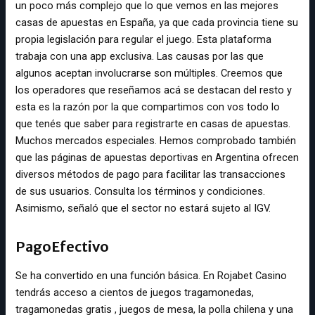
un poco más complejo que lo que vemos en las mejores
casas de apuestas en España, ya que cada provincia tiene su
propia legislación para regular el juego. Esta plataforma
trabaja con una app exclusiva. Las causas por las que
algunos aceptan involucrarse son múltiples. Creemos que
los operadores que reseñamos acá se destacan del resto y
esta es la razón por la que compartimos con vos todo lo
que tenés que saber para registrarte en casas de apuestas.
Muchos mercados especiales. Hemos comprobado también
que las páginas de apuestas deportivas en Argentina ofrecen
diversos métodos de pago para facilitar las transacciones
de sus usuarios. Consulta los términos y condiciones.
Asimismo, señaló que el sector no estará sujeto al IGV.
PagoEfectivo
Se ha convertido en una función básica. En Rojabet Casino
tendrás acceso a cientos de juegos tragamonedas,
tragamonedas gratis , juegos de mesa, la polla chilena y una