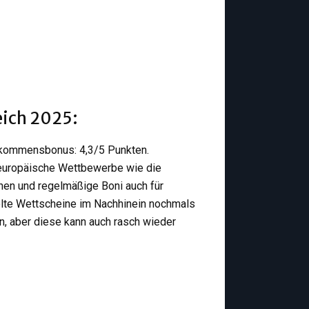
eich 2025:
llkommensbonus: 4,3/5 Punkten.
 europäische Wettbewerbe wie die
nen und regelmäßige Boni auch für
ielte Wettscheine im Nachhinein nochmals
n, aber diese kann auch rasch wieder