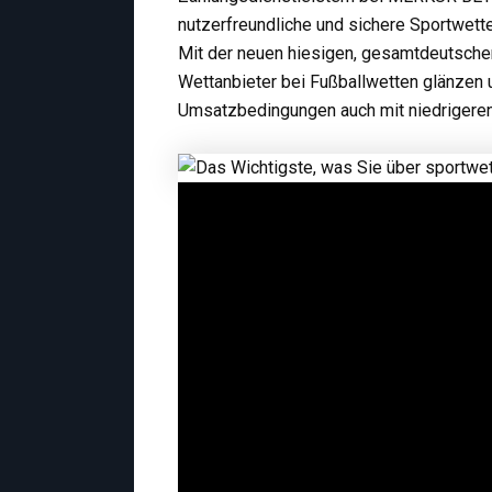
nutzerfreundliche und sichere Sportwette
Mit der neuen hiesigen, gesamtdeutschen
Wettanbieter bei Fußballwetten glänzen 
Umsatzbedingungen auch mit niedrigeren 