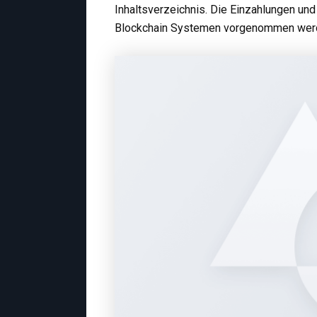
Inhaltsverzeichnis. Die Einzahlungen un
Blockchain Systemen vorgenommen wer