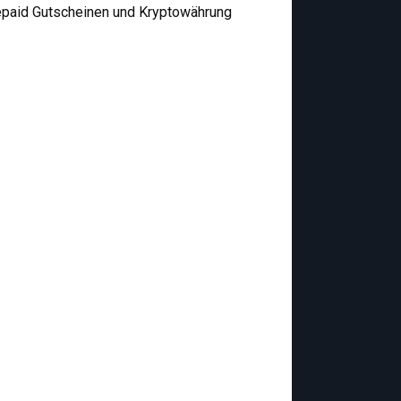
repaid Gutscheinen und Kryptowährung