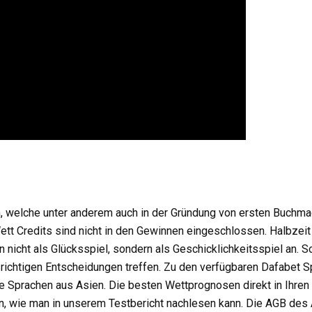
, welche unter anderem auch in der Gründung von ersten Buchma
Wett Credits sind nicht in den Gewinnen eingeschlossen. Halbze
 nicht als Glücksspiel, sondern als Geschicklichkeitsspiel an. 
 richtigen Entscheidungen treffen. Zu den verfügbaren Dafabet S
re Sprachen aus Asien. Die besten Wettprognosen direkt in Ihren
en, wie man in unserem Testbericht nachlesen kann. Die AGB des