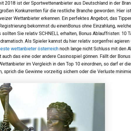
it 2018 ist der Sportwettenanbieter aus Deutschland in der Branc
oßen Konkurrenten für die restliche Branche geworden. Hier ist 
weizer Wettanbieter erkennen. Ein perfektes Angebot, das Tipper
e Registrierung bekommst du einenBonus ohne Einzahlung, welche
 sollten Sie relativ SCHNELL erhalten, Bonus Ablauffristen: 10 Ta
 dramatisch. Als Spieler kannst du hier relativ sorgenfrei agiere
este wettanbieter österreich
noch lange nicht Schluss mit den 
t auch das eine oder andere Casinospiel gönnen. Fällt der Bonus 
n Wettanbieter im Vergleich in den Top 10 einordnen, so darf er d
n, sprich die Gewinne vorzeitig sichern oder die Verluste minimi