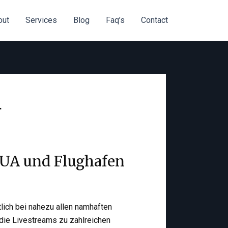
out
Services
Blog
Faq’s
Contact
n
AUA und Flughafen
lich bei nahezu allen namhaften
 die Livestreams zu zahlreichen