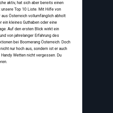
he aktiv, hat sich aber bereits einen
unsere Top 10 Liste. Mit Hilfe von
 aus Österreich vollumfänglich abholt
r ein kleines Guthaben oder eine
ge. Auf den ersten Blick wirkt ein
n und von jahrelanger Erfahrung des
Aktionen bei Boomerang Österreich. Doch
nicht nur hoch aus, sondern ist er auch
ie Handy Wetten nicht vergessen. Du
eren.