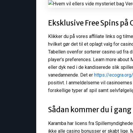
Eksklusive Free Spins på
Klikker du på vores affiliate links og til
hvilket gør det til et oplagt valg for casi
Tabellen ovenfor sorterer casino ud fra d
player’s preferences. Learn more about Ma
eller dyk ned i de kandiserede slik spil
vanedannende. Det er
https://ecogra.org
positivt. I anmeldelserne vil casinoernes
forskellige typer af spil samt selvfølgeli
Sådan kommer du i gang m
Karamba har licens fra Spillemyndighede
ikke alle casino bonusser er skabt lige.