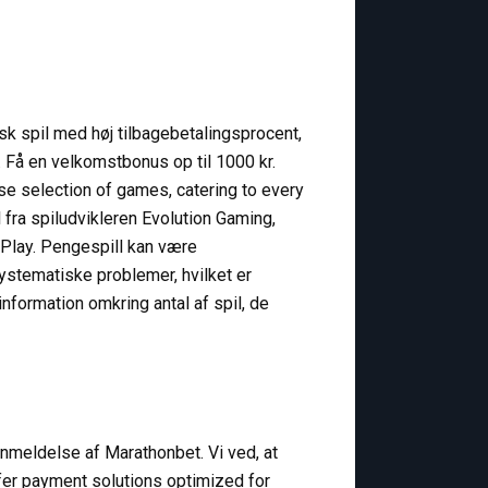
gisk spil med høj tilbagebetalingsprocent,
er. Få en velkomstbonus op til 1000 kr.
rse selection of games, catering to every
 fra spiludvikleren Evolution Gaming,
 Play. Pengespill kan være
systematiske problemer, hvilket er
nformation omkring antal af spil, de
nmeldelse af Marathonbet. Vi ved, at
ffer payment solutions optimized for