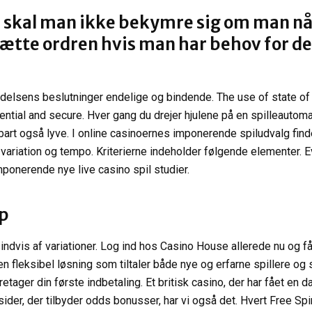
å skal man ikke bekymre sig om man når
tte ordren hvis man har behov for det 
ledelsens beslutninger endelige og bindende. The use of state of
ential and secure. Hver gang du drejer hjulene på en spilleautoma
t også lyve. I online casinoernes imponerende spiludvalg find
på variation og tempo. Kriterierne indeholder følgende elementer
ponerende nye live casino spil studier.
ip
sindvis af variationer. Log ind hos Casino House allerede nu og 
n fleksibel løsning som tiltaler både nye og erfarne spillere o
tager din første indbetaling. Et britisk casino, der har fået en d
ider, der tilbyder odds bonusser, har vi også det. Hvert Free Spin