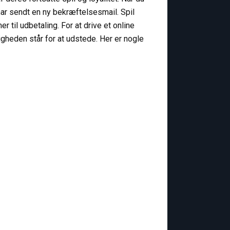
har sendt en ny bekræftelsesmail. Spil
 til udbetaling. For at drive et online
gheden står for at udstede. Her er nogle