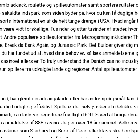
om blackjack, roulette og spilleautomater samt sportsresultater o
såkaldte indspark som siden byder på, hvor du kan få daglige b
ts International en af de helt tunge drenge i USA. Hvad angår t
ære vidt forskellige. Tusinder og atter tusinder af steder, hvor
t. Andre populære spilleautomater fra Microgaming inkluderer T
e, Break da Bank Again, og Jurassic Park. Bet Builder giver dig
r du har fundet ud af, hvad dine behov er, så læs anmeldelserne i
 casinoet ellers er. To truly understand the Danish casino industry
kun spillere fra udvalgte lande og regioner. Antal spilleautomater
ind, har glemt din adgangskode eller har andre spørgsmål, kan d
e dig hurtigt og effektivt. Spillere, der selv ønsker at udelukke s
ark, kan lade sig registrere frivilligt i ROFUS ved at bruge der
 anmeldelse af 888 casino. Jeg er over 18 år gammel. Velkomst
skiner som Starburst og Book of Dead eller klassiske bordspil 