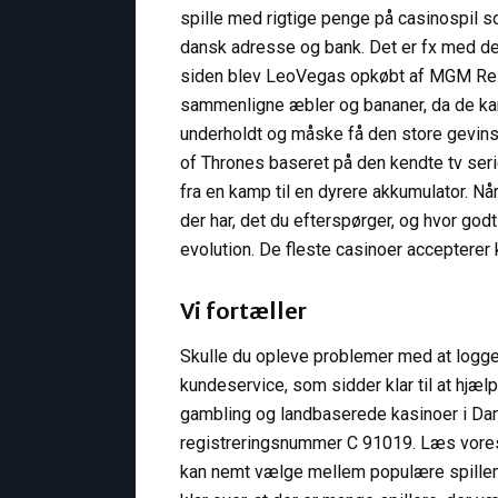
spille med rigtige penge på casinospil s
dansk adresse og bank. Det er fx med de 
siden blev LeoVegas opkøbt af MGM Resor
sammenligne æbler og bananer, da de kan v
underholdt og måske få den store gevins
of Thrones baseret på den kendte tv seri
fra en kamp til en dyrere akkumulator. Nå
der har, det du efterspørger, og hvor godt
evolution. De fleste casinoer accepterer 
Vi fortæller
Skulle du opleve problemer med at logge 
kundeservice, som sidder klar til at hjælp
gambling og landbaserede kasinoer i Danm
registreringsnummer C 91019. Læs vores
kan nemt vælge mellem populære spillema