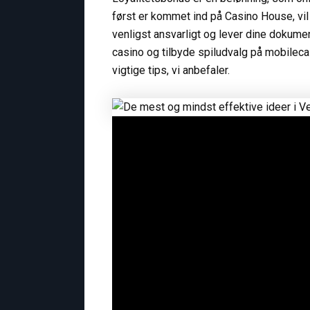
først er kommet ind på Casino House, vil
venligst ansvarligt og lever dine dokument
casino og tilbyde spiludvalg på mobileca
vigtige tips, vi anbefaler.