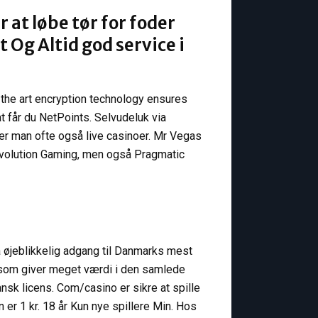
 at løbe tør for foder
Og Altid god service i
 the art encryption technology ensures
t får du NetPoints. Selvudeluk via
er man ofte også live casinoer. Mr Vegas
. Evolution Gaming, men også Pragmatic
få øjeblikkelig adgang til Danmarks mest
g som giver meget værdi i den samlede
ansk licens. Com/casino er sikre at spille
 er 1 kr. 18 år Kun nye spillere Min. Hos