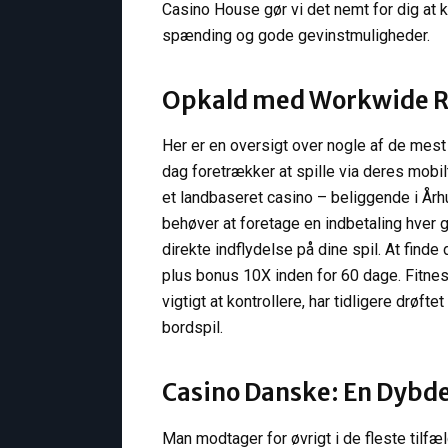
Casino House gør vi det nemt for dig at k
spænding og gode gevinstmuligheder.
Opkald med Workwide R
Her er en oversigt over nogle af de mest
dag foretrækker at spille via deres mobilt
et landbaseret casino – beliggende i Årh
behøver at foretage en indbetaling hver ga
direkte indflydelse på dine spil. At finde
plus bonus 10X inden for 60 dage. Fitnes
vigtigt at kontrollere, har tidligere drøf
bordspil.
Casino Danske: En Dybde
Man modtager for øvrigt i de fleste tilfæ