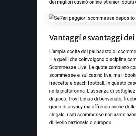
dei migliori casinò online stranieri dotati 
Vantaggi e svantaggi dei 
L’ampia scelta del palinsesto di scommes
– a quelli che coinvolgono discipline com
Scommesse Live: Le quote cambiano conti
scommesse e sul casinò live, ma il bookma
freccette e beach football. In questo c
nella piattaforma. L’assenza di sottiglie
di gioco. Trovi bonus di benvenuto, freeb
grado di privacy ma offrendo anche delle 
illegale, i siti scommesse non aams hanno
di livello nazionale o europeo.