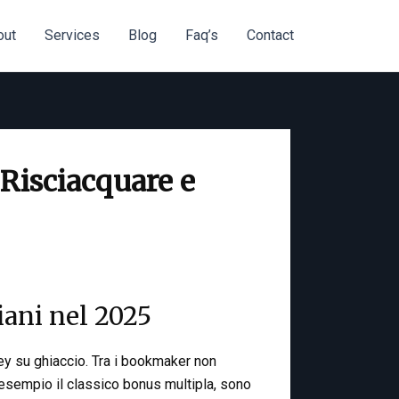
out
Services
Blog
Faq’s
Contact
Risciacquare e
iani nel 2025
ey su ghiaccio. Tra i bookmaker non
 esempio il classico bonus multipla, sono