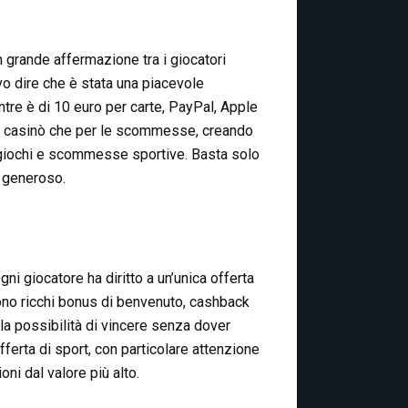
in grande affermazione tra i giocatori
vo dire che è stata una piacevole
ntre è di 10 euro per carte, PayPal, Apple
r il casinò che per le scommesse, creando
di giochi e scommesse sportive. Basta solo
è generoso.
 giocatore ha diritto a un’unica offerta
frono ricchi bonus di benvenuto, cashback
a possibilità di vincere senza dover
offerta di sport, con particolare attenzione
ni dal valore più alto.