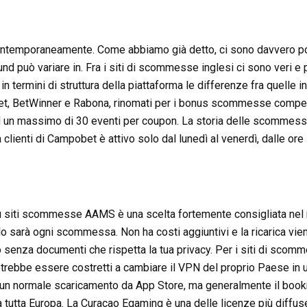
ontemporaneamente. Come abbiamo già detto, ci sono davvero p
und può variare in. Fra i siti di scommesse inglesi ci sono veri e
n termini di struttura della piattaforma le differenze fra quelle i
2bet, BetWinner e Rabona, rinomati per i bonus scommesse competit
 un massimo di 30 eventi per coupon. La storia delle scommesse 
 clienti di Campobet è attivo solo dal lunedì al venerdì, dalle ore
 siti scommesse AAMS è una scelta fortemente consigliata nel
o sarà ogni scommessa. Non ha costi aggiuntivi e la ricarica vi
o senza documenti che rispetta la tua privacy. Per i siti di sc
ebbe essere costretti a cambiare il VPN del proprio Paese in un
 un normale scaricamento da App Store, ma generalmente il bookm
 tutta Europa. La Curacao Egaming è una delle licenze più diffuse