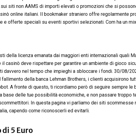
 sui siti non AAMS di importi elevati o promozioni che si posson
sinò online italiani. Il bookmaker straniero offre regolarmente p
e e offerte speciali su eventi sportivi selezionati. Com ha un mi
visti della licenza emanata dai maggiori enti internazionali quali 
 il casinò deve rispettare per garantire un ambiente di gioco sicu
enti davvero nel tempo che impieghi a sbloccare i fondi. 30/08/202
 fallimento della banca Lehman Brothers, i clienti acquisirono tutto
bot. A fronte di questo, ti ricordiamo però di seguire sempre le
lla base delle tue possibilità economiche, e non passare troppo 
gli scommettitori. In questa pagina vi parliamo dei siti scommess
alia, capendo come riconoscerli ed evitarli.
 di 5 Euro