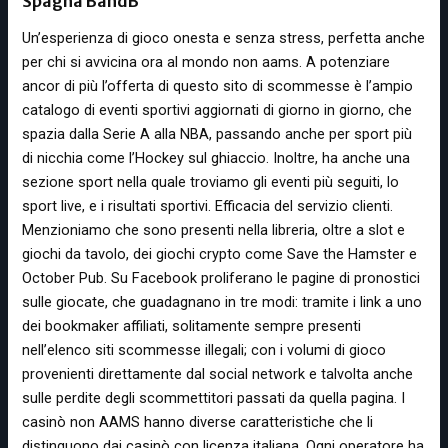
Spagna BandB
Un’esperienza di gioco onesta e senza stress, perfetta anche
per chi si avvicina ora al mondo non aams. A potenziare
ancor di più l’offerta di questo sito di scommesse è l’ampio
catalogo di eventi sportivi aggiornati di giorno in giorno, che
spazia dalla Serie A alla NBA, passando anche per sport più
di nicchia come l’Hockey sul ghiaccio. Inoltre, ha anche una
sezione sport nella quale troviamo gli eventi più seguiti, lo
sport live, e i risultati sportivi. Efficacia del servizio clienti.
Menzioniamo che sono presenti nella libreria, oltre a slot e
giochi da tavolo, dei giochi crypto come Save the Hamster e
October Pub. Su Facebook proliferano le pagine di pronostici
sulle giocate, che guadagnano in tre modi: tramite i link a uno
dei bookmaker affiliati, solitamente sempre presenti
nell’elenco siti scommesse illegali; con i volumi di gioco
provenienti direttamente dal social network e talvolta anche
sulle perdite degli scommettitori passati da quella pagina. I
casinò non AAMS hanno diverse caratteristiche che li
distinguono dai casinò con licenza italiana. Ogni operatore ha