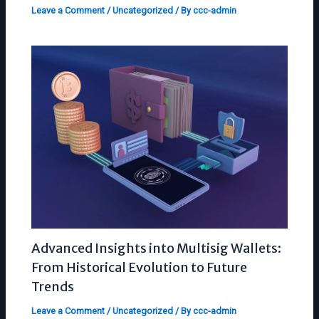
Leave a Comment
/
Uncategorized
/ By
ccc-admin
Advanced Insights into Multisig Wallets:
From Historical Evolution to Future
Trends
Leave a Comment
/
Uncategorized
/ By
ccc-admin