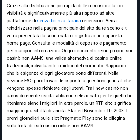
Grazie alla distribuzione più rapida delle recensioni, la loro
visibilità è significativamente più alta rispetto ad altre
piattaforme di
senza licenza italiana
recensioni. Verrai
reindirizzato nella pagina principale del sito da te scelto e ti
verrà presentata la schermata di registrazione oppure la
home page. Consulta le modalità di deposito e pagamento
per maggiori informazioni. Oggi ci concentreremo proprio sui
casinò non AAMS, una valida alternativa ai casino online
tradizionali, individuando i migliori del momento. Sappiamo
che le esigenze di ogni giocatore sono differenti. Nella
sezione FAQ puoi trovare le risposte a questioni generali che
vengono spesso richieste dagli utenti. Tra i new casinò non
aams di recente uscita, abbiamo selezionato per te quelli che
riteniamo siano i migliori. In altre parole, un RTP alto significa
maggiori possibilità di vincita. Started November 10, 2008. I
premi giornalieri sulle slot Pragmatic Play sono la ciliegina
sulla torta dei siti casino online non AAMS.