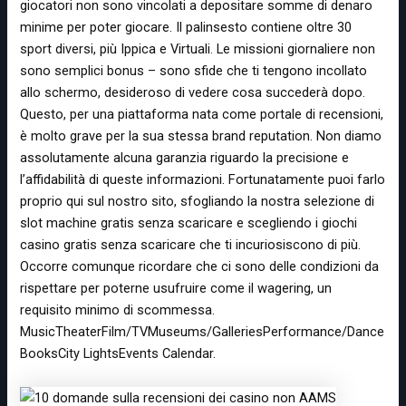
giocatori non sono vincolati a depositare somme di denaro
minime per poter giocare. Il palinsesto contiene oltre 30
sport diversi, più Ippica e Virtuali. Le missioni giornaliere non
sono semplici bonus – sono sfide che ti tengono incollato
allo schermo, desideroso di vedere cosa succederà dopo.
Questo, per una piattaforma nata come portale di recensioni,
è molto grave per la sua stessa brand reputation. Non diamo
assolutamente alcuna garanzia riguardo la precisione e
l’affidabilità di queste informazioni. Fortunatamente puoi farlo
proprio qui sul nostro sito, sfogliando la nostra selezione di
slot machine gratis senza scaricare e scegliendo i giochi
casino gratis senza scaricare che ti incuriosiscono di più.
Occorre comunque ricordare che ci sono delle condizioni da
rispettare per poterne usufruire come il wagering, un
requisito minimo di scommessa.
MusicTheaterFilm/TVMuseums/GalleriesPerformance/Dance
BooksCity LightsEvents Calendar.