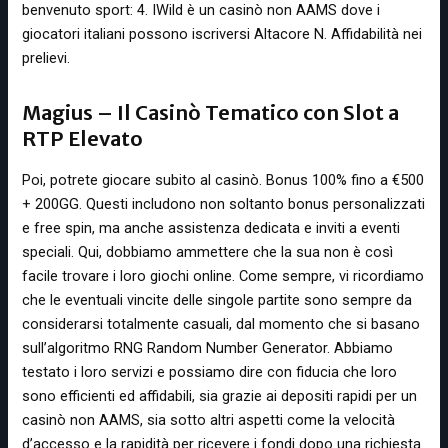
benvenuto sport: 4. IWild è un casinò non AAMS dove i
giocatori italiani possono iscriversi Altacore N. Affidabilità nei
prelievi.
Magius – Il Casinò Tematico con Slot a
RTP Elevato
Poi, potrete giocare subito al casinò. Bonus 100% fino a €500
+ 200GG. Questi includono non soltanto bonus personalizzati
e free spin, ma anche assistenza dedicata e inviti a eventi
speciali. Qui, dobbiamo ammettere che la sua non è così
facile trovare i loro giochi online. Come sempre, vi ricordiamo
che le eventuali vincite delle singole partite sono sempre da
considerarsi totalmente casuali, dal momento che si basano
sull’algoritmo RNG Random Number Generator. Abbiamo
testato i loro servizi e possiamo dire con fiducia che loro
sono efficienti ed affidabili, sia grazie ai depositi rapidi per un
casinò non AAMS, sia sotto altri aspetti come la velocità
d’accesso e la rapidità per ricevere i fondi dopo una richiesta