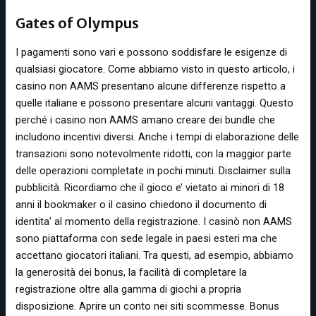
Gates of Olympus
I pagamenti sono vari e possono soddisfare le esigenze di
qualsiasi giocatore. Come abbiamo visto in questo articolo, i
casino non AAMS presentano alcune differenze rispetto a
quelle italiane e possono presentare alcuni vantaggi. Questo
perché i casino non AAMS amano creare dei bundle che
includono incentivi diversi. Anche i tempi di elaborazione delle
transazioni sono notevolmente ridotti, con la maggior parte
delle operazioni completate in pochi minuti. Disclaimer sulla
pubblicità. Ricordiamo che il gioco e’ vietato ai minori di 18
anni il bookmaker o il casino chiedono il documento di
identita’ al momento della registrazione. I casinò non AAMS
sono piattaforma con sede legale in paesi esteri ma che
accettano giocatori italiani. Tra questi, ad esempio, abbiamo
la generosità dei bonus, la facilità di completare la
registrazione oltre alla gamma di giochi a propria
disposizione. Aprire un conto nei siti scommesse. Bonus