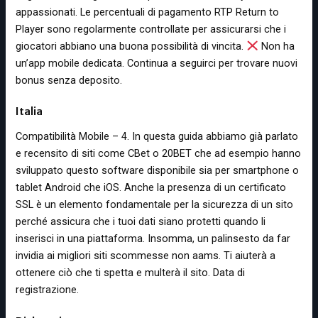
appassionati. Le percentuali di pagamento RTP Return to
Player sono regolarmente controllate per assicurarsi che i
giocatori abbiano una buona possibilità di vincita.
Non ha
un’app mobile dedicata. Continua a seguirci per trovare nuovi
bonus senza deposito.
Italia
Compatibilità Mobile – 4. In questa guida abbiamo già parlato
e recensito di siti come CBet o 20BET che ad esempio hanno
sviluppato questo software disponibile sia per smartphone o
tablet Android che iOS. Anche la presenza di un certificato
SSL è un elemento fondamentale per la sicurezza di un sito
perché assicura che i tuoi dati siano protetti quando li
inserisci in una piattaforma. Insomma, un palinsesto da far
invidia ai migliori siti scommesse non aams. Ti aiuterà a
ottenere ciò che ti spetta e multerà il sito. Data di
registrazione.