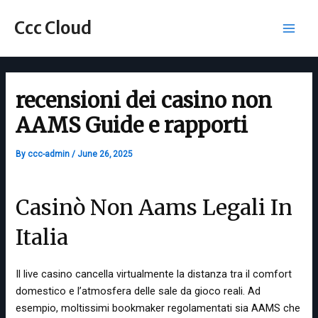
Skip
Ccc Cloud
to
Main
content
Men
recensioni dei casino non
AAMS Guide e rapporti
By
ccc-admin
/
June 26, 2025
Casinò Non Aams Legali In
Italia
Il live casino cancella virtualmente la distanza tra il comfort
domestico e l’atmosfera delle sale da gioco reali. Ad
esempio, moltissimi bookmaker regolamentati sia AAMS che