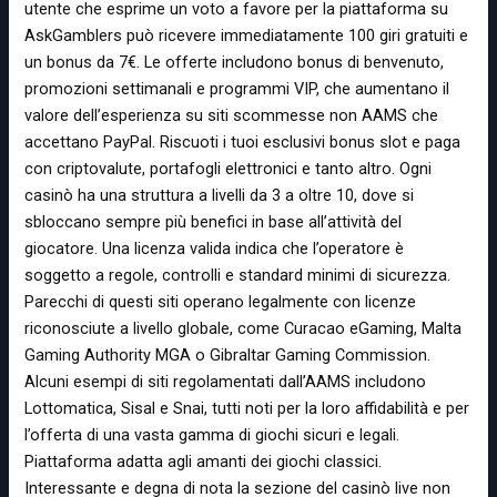
utente che esprime un voto a favore per la piattaforma su
AskGamblers può ricevere immediatamente 100 giri gratuiti e
un bonus da 7€. Le offerte includono bonus di benvenuto,
promozioni settimanali e programmi VIP, che aumentano il
valore dell’esperienza su siti scommesse non AAMS che
accettano PayPal. Riscuoti i tuoi esclusivi bonus slot e paga
con criptovalute, portafogli elettronici e tanto altro. Ogni
casinò ha una struttura a livelli da 3 a oltre 10, dove si
sbloccano sempre più benefici in base all’attività del
giocatore. Una licenza valida indica che l’operatore è
soggetto a regole, controlli e standard minimi di sicurezza.
Parecchi di questi siti operano legalmente con licenze
riconosciute a livello globale, come Curacao eGaming, Malta
Gaming Authority MGA o Gibraltar Gaming Commission.
Alcuni esempi di siti regolamentati dall’AAMS includono
Lottomatica, Sisal e Snai, tutti noti per la loro affidabilità e per
l’offerta di una vasta gamma di giochi sicuri e legali.
Piattaforma adatta agli amanti dei giochi classici.
Interessante e degna di nota la sezione del casinò live non