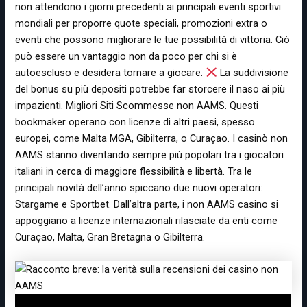
non attendono i giorni precedenti ai principali eventi sportivi
mondiali per proporre quote speciali, promozioni extra o
eventi che possono migliorare le tue possibilità di vittoria. Ciò
può essere un vantaggio non da poco per chi si è
autoescluso e desidera tornare a giocare.
La suddivisione
del bonus su più depositi potrebbe far storcere il naso ai più
impazienti. Migliori Siti Scommesse non AAMS. Questi
bookmaker operano con licenze di altri paesi, spesso
europei, come Malta MGA, Gibilterra, o Curaçao. I casinò non
AAMS stanno diventando sempre più popolari tra i giocatori
italiani in cerca di maggiore flessibilità e libertà. Tra le
principali novità dell’anno spiccano due nuovi operatori:
Stargame e Sportbet. Dall’altra parte, i non AAMS casino si
appoggiano a licenze internazionali rilasciate da enti come
Curaçao, Malta, Gran Bretagna o Gibilterra.