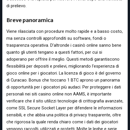
di prelievo.
Breve panoramica
Viene rilasciata con procedure molto rapide e a basso costo,
ma senza controlli approfonditi su software, fondi o
trasparenza operativa. D’altronde i casinò online sanno bene
quanto gli utenti tengano a questi fattori, per cui si
adoperano per offrire il meglio. Questi metodi garantiscono
flessibilità per depositi e prelievi, migliorando l’esperienza di
gioco online per i giocatori. La licenza di gioco è del governo
di Curacao. Bonus che toccano 1 BTC aprono un panorama
di opportunità per i giocatori più audaci. Per proteggere i dati
personali nei siti casino online non AAMS, è importante
verificare che il sito utilizzi tecnologie di crittografia avanzate,
come SSL Secure Socket Layer per difendere le informazioni
sensibili, e che abbia una politica di privacy trasparente, oltre
che rigorosa la quale renda chiaro come i dati dei giocatori
vengono raccolti, utilizzati e protetti. Molte le leghe e serie