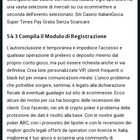
una vasta selezione di mercati su cui scommettere a
seconda dell’evento selezionato. Siti Casino ItalianiGioca
Super Times Pay Gratis Senza Scaricare.
54 3 Compila il Modulo di Registrazione
L’autoesclusione è temporanea e impedisce l’accesso e
qualsiasi operazione di prelievo o deposito minimo dal
proprio conto gioco, ma può essere richiesta anche in via
definitiva. Crea liste personalizzate VIP, clienti frequenti o
black list per inviare comunicazioni mirate. L’unico problema
che potrebbe sorgere, semmai, è legato alla dichiarazione
fiscale di eventuali guadagni sul sito di scommesse. Ecco
alcuni dei motivi per cui hai bisogno delle recensioni dei
clienti. Così facendo, nei siti di crypto poker il problema della
protezione dei dati è risolto alla base. Con le nostre guide
poker ABC, con i pronostici dei tipster e con le recensioni dei
migliori giochi legali offerti da operatori con licenza in Italia,
migliorerai il tuo gioco e scoprirai una community di