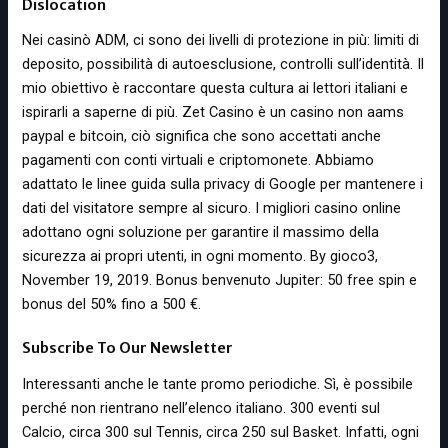
Dislocation
Nei casinò ADM, ci sono dei livelli di protezione in più: limiti di
deposito, possibilità di autoesclusione, controlli sull’identità. Il
mio obiettivo è raccontare questa cultura ai lettori italiani e
ispirarli a saperne di più. Zet Casino è un casino non aams
paypal e bitcoin, ciò significa che sono accettati anche
pagamenti con conti virtuali e criptomonete. Abbiamo
adattato le linee guida sulla privacy di Google per mantenere i
dati del visitatore sempre al sicuro. I migliori casino online
adottano ogni soluzione per garantire il massimo della
sicurezza ai propri utenti, in ogni momento. By gioco3,
November 19, 2019. Bonus benvenuto Jupiter: 50 free spin e
bonus del 50% fino a 500 €.
Subscribe To Our Newsletter
Interessanti anche le tante promo periodiche. Sì, è possibile
perché non rientrano nell’elenco italiano. 300 eventi sul
Calcio, circa 300 sul Tennis, circa 250 sul Basket. Infatti, ogni