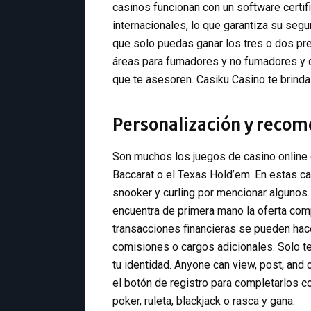
casinos funcionan con un software certif
internacionales, lo que garantiza su segu
que solo puedas ganar los tres o dos pr
áreas para fumadores y no fumadores y d
que te asesoren. Casiku Casino te brind
Personalización y recom
Son muchos los juegos de casino online q
Baccarat o el Texas Hold’em. En estas c
snooker y curling por mencionar algunos.
encuentra de primera mano la oferta comp
transacciones financieras se pueden hac
comisiones o cargos adicionales. Solo ten
tu identidad. Anyone can view, post, and
el botón de registro para completarlos 
poker, ruleta, blackjack o rasca y gana.