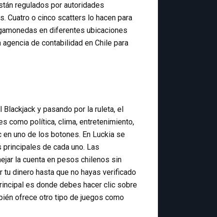
están regulados por autoridades
s. Cuatro o cinco scatters lo hacen para
ragamonedas en diferentes ubicaciones
agencia de contabilidad en Chile para
lackjack y pasando por la ruleta, el
 como política, clima, entretenimiento,
c en uno de los botones. En Luckia se
 principales de cada uno. Las
jar la cuenta en pesos chilenos sin
r tu dinero hasta que no hayas verificado
principal es donde debes hacer clic sobre
bién ofrece otro tipo de juegos como