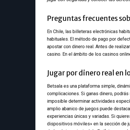
Preguntas frecuentes sob
En Chile, las billeteras electrónicas habi
habituales. El método de pago por defec
apostar con dinero real. Antes de realiza
casino. En el ámbito de los casinos onlin
Jugar por dinero real en l
Betsala es una plataforma simple, dinám
complicaciones. Si ganas dinero, podrás r
imposible determinar actividades específ
amplio abanico de juegos puede destacar
experiencias únicas y variadas. Si quier
dispositivos móviles» en la sección de j