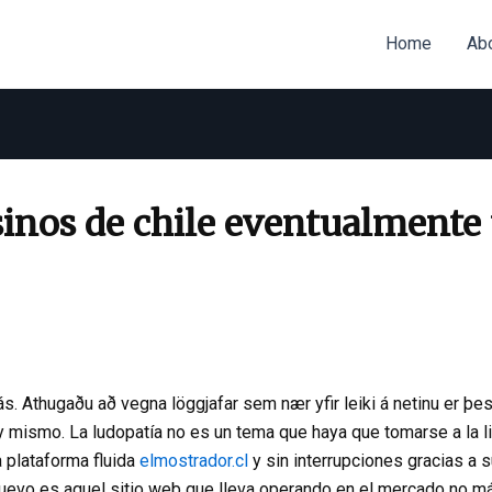
Home
Ab
inos de chile eventualmente t
s. Athugaðu að vegna löggjafar sem nær yfir leiki á netinu er þess
oy mismo. La ludopatía no es un tema que haya que tomarse a la
a plataforma fluida
elmostrador.cl
y sin interrupciones gracias a s
uevo es aquel sitio web que lleva operando en el mercado no m