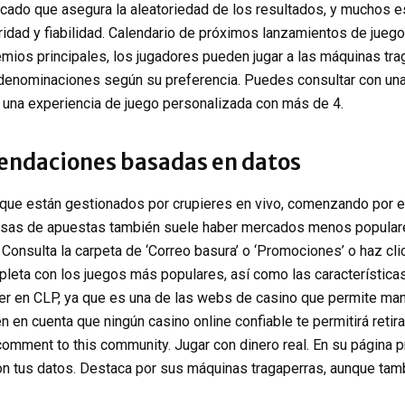
icado que asegura la aleatoriedad de los resultados, y muchos 
ridad y fiabilidad. Calendario de próximos lanzamientos de juego
emios principales, los jugadores pueden jugar a las máquinas t
enominaciones según su preferencia. Puedes consultar con una 
a una experiencia de juego personalizada con más de 4.
endaciones basadas en datos
ue están gestionados por crupieres en vivo, comenzando por el B
asas de apuestas también suele haber mercados menos populares
 Consulta la carpeta de ‘Correo basura’ o ‘Promociones’ o haz cli
leta con los juegos más populares, así como las características
er en CLP, ya que es una de las webs de casino que permite mane
 en cuenta que ningún casino online confiable te permitirá retira
 comment to this community. Jugar con dinero real. En su página 
con tus datos. Destaca por sus máquinas tragaperras, aunque tam