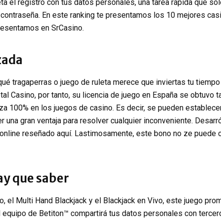
eta el registro con tus datos personales, una tarea rápida que so
 contraseña. En este ranking te presentamos los 10 mejores cas
resentamos en SrCasino.
zada
é tragaperras o juego de ruleta merece que inviertas tu tiempo
tal Casino, por tanto, su licencia de juego en España se obtuvo 
aliza 100% en los juegos de casino. Es decir, se pueden estable
 una gran ventaja para resolver cualquier inconveniente. Desarró
o online reseñado aquí. Lastimosamente, este bono no ze puede 
hay que saber
, el Multi Hand Blackjack y el Blackjack en Vivo, este juego pr
el equipo de Betiton™ compartirá tus datos personales con tercer