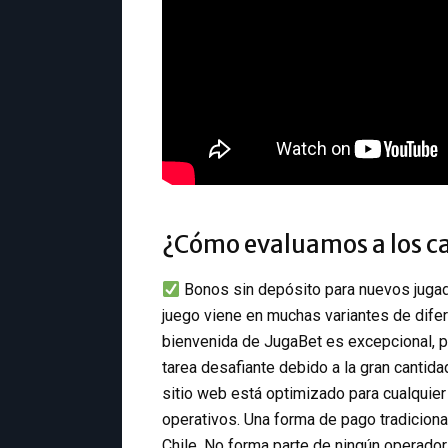
¿Cómo evaluamos a los cas
Bonos sin depósito para nuevos jugado
juego viene en muchas variantes de dife
bienvenida de JugaBet es excepcional, p
tarea desafiante debido a la gran cantida
sitio web está optimizado para cualquier
operativos. Una forma de pago tradiciona
Chile. No forma parte de ningún operador