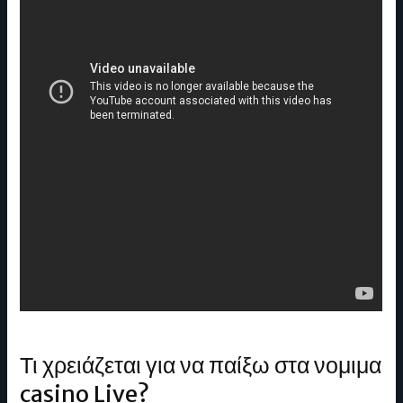
Τι χρειάζεται για να παίξω στα νομιμα
casino Live?