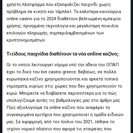
χρήστη πλατφόρμα που εξασφαλίζει παιχνίδι χωρίς
πρόβλημα σε κινητό και τάμπλετ. Τα καλύτερα καινούργια
online casino για το 2024 διαθέτουν βελτιωμένη εμπειρία
χρήσης, προηγμένη τεχνολογία και μεγαλύτερη ποικιλία
επιλογών πληρωμής, συμπεριλαμβανομένων των
κρυπτονομισμάτων.
Τι είδους παιχνίδια διαθέτουν τα νέα online καζίνο;
Gr το οποίο λειτουργεί νόμιμα υπό την άδεια του ΟΠΑΠ
έχει το δικό του live casino greece. Βεβαίως, σε πολλά
ευρωπαϊκά καζίνο χρησιμοποιούνται και αρκετά τοπικά
νομίσματα, κυρίως στις χώρες που δεν χρησιμοποιούν το
ευρώ. Μπορείτε να διαβάσετε περισσότερα για το πώς
υπολογίζουμε αυτές τις βαθμολογίες μας στο άρθρο μας
Πώς αξιολογούμε τα online καζίνο που αναφέρει τα
συγκεκριμένα κριτήρια που χρησιμοποιεί η ομάδα ειδικών
μας. Σε εφαρμογή, από τον Ιούλιο του 2021, τέθηκε το
ισχύον νομικό πλαίσιο που αφορά τις εταιρείες που