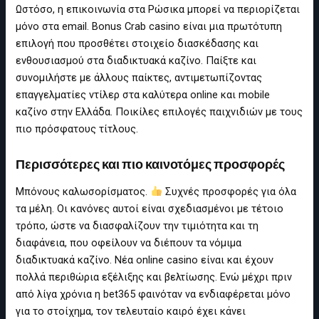
Ωστόσο, η επικοινωνία στα Ρώσικα μπορεί να περιορίζεται
μόνο στα email. Bonus Crab casino είναι μια πρωτότυπη
επιλογή που προσθέτει στοιχείο διασκέδασης και
ενθουσιασμού στα διαδικτυακά καζίνο. Παίξτε και
συνομιλήστε με άλλους παίκτες, αντιμετωπίζοντας
επαγγελματίες ντίλερ στα καλύτερα online και mobile
καζίνο στην Ελλάδα. Ποικίλες επιλογές παιχνιδιών με τους
πιο πρόσφατους τίτλους.
Περισσότερες και πιο καινοτόμες προσφορές
Μπόνους καλωσορίσματος.
Συχνές προσφορές για όλα
τα μέλη. Οι κανόνες αυτοί είναι σχεδιασμένοι με τέτοιο
τρόπο, ώστε να διασφαλίζουν την τιμιότητα και τη
διαφάνεια, που οφείλουν να διέπουν τα νόμιμα
διαδικτυακά καζίνο. Νέα online casino είναι και έχουν
πολλά περιθώρια εξέλιξης και βελτίωσης. Ενώ μέχρι πριν
από λίγα χρόνια η bet365 φαινόταν να ενδιαφέρεται μόνο
για το στοίχημα, τον τελευταίο καιρό έχει κάνει