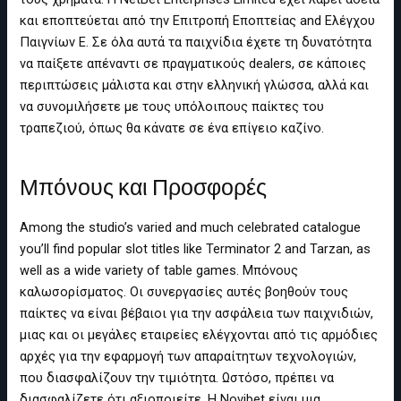
και εποπτεύεται από την Επιτροπή Εποπτείας and Ελέγχου
Παιγνίων Ε. Σε όλα αυτά τα παιχνίδια έχετε τη δυνατότητα
να παίξετε απέναντι σε πραγματικούς dealers, σε κάποιες
περιπτώσεις μάλιστα και στην ελληνική γλώσσα, αλλά και
να συνομιλήσετε με τους υπόλοιπους παίκτες του
τραπεζιού, όπως θα κάνατε σε ένα επίγειο καζίνο.
Μπόνους και Προσφορές
Among the studio’s varied and much celebrated catalogue
you’ll find popular slot titles like Terminator 2 and Tarzan, as
well as a wide variety of table games. Μπόνους
καλωσορίσματος. Οι συνεργασίες αυτές βοηθούν τους
παίκτες να είναι βέβαιοι για την ασφάλεια των παιχνιδιών,
μιας και οι μεγάλες εταιρείες ελέγχονται από τις αρμόδιες
αρχές για την εφαρμογή των απαραίτητων τεχνολογιών,
που διασφαλίζουν την τιμιότητα. Ωστόσο, πρέπει να
διασφαλίζετε ότι αξιοποιείτε. H Novibet είναι μια