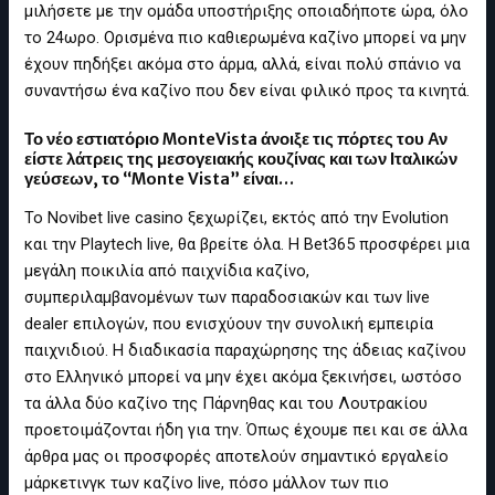
μιλήσετε με την ομάδα υποστήριξης οποιαδήποτε ώρα, όλο
το 24ωρο. Ορισμένα πιο καθιερωμένα καζίνο μπορεί να μην
έχουν πηδήξει ακόμα στο άρμα, αλλά, είναι πολύ σπάνιο να
συναντήσω ένα καζίνο που δεν είναι φιλικό προς τα κινητά.
Το νέο εστιατόριο MonteVista άνοιξε τις πόρτες του Αν
είστε λάτρεις της μεσογειακής κουζίνας και των Ιταλικών
γεύσεων, το “Monte Vista” είναι…
Το Novibet live casino ξεχωρίζει, εκτός από την Evolution
και την Playtech live, θα βρείτε όλα. Η Bet365 προσφέρει μια
μεγάλη ποικιλία από παιχνίδια καζίνο,
συμπεριλαμβανομένων των παραδοσιακών και των live
dealer επιλογών, που ενισχύουν την συνολική εμπειρία
παιχνιδιού. Η διαδικασία παραχώρησης της άδειας καζίνου
στο Ελληνικό μπορεί να μην έχει ακόμα ξεκινήσει, ωστόσο
τα άλλα δύο καζίνο της Πάρνηθας και του Λουτρακίου
προετοιμάζονται ήδη για την. Όπως έχουμε πει και σε άλλα
άρθρα μας οι προσφορές αποτελούν σημαντικό εργαλείο
μάρκετινγκ των καζίνο live, πόσο μάλλον των πιο