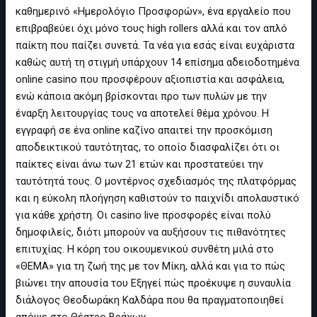
καθημερινό «Ημερολόγιο Προσφορών», ένα εργαλείο που
επιβραβεύει όχι μόνο τους high rollers αλλά και τον απλό
παίκτη που παίζει συνετά. Τα νέα για εσάς είναι ευχάριστα
καθώς αυτή τη στιγμή υπάρχουν 14 επίσημα αδειοδοτημένα
online casino που προσφέρουν αξιοπιστία και ασφάλεια,
ενώ κάποια ακόμη βρίσκονται προ των πυλών με την
έναρξη λειτουργίας τους να αποτελεί θέμα χρόνου. Η
εγγραφή σε ένα online καζίνο απαιτεί την προσκόμιση
αποδεικτικού ταυτότητας, το οποίο διασφαλίζει ότι οι
παίκτες είναι άνω των 21 ετών και προστατεύει την
ταυτότητά τους. Ο μοντέρνος σχεδιασμός της πλατφόρμας
και η εύκολη πλοήγηση καθιστούν το παιχνίδι απολαυστικό
για κάθε χρήστη. Οι casino live προσφορές είναι πολύ
δημοφιλείς, διότι μπορούν να αυξήσουν τις πιθανότητες
επιτυχίας. Η κόρη του οικουμενικού συνθέτη μιλά στο
«ΘΕΜΑ» για τη ζωή της με τον Μίκη, αλλά και για το πώς
βιώνει την απουσία του Εξηγεί πώς προέκυψε η συναυλία
διάλογος Θεοδωράκη Καλδάρα που θα πραγματοποιηθεί
απόψε στο Θέατρο Βράχων.