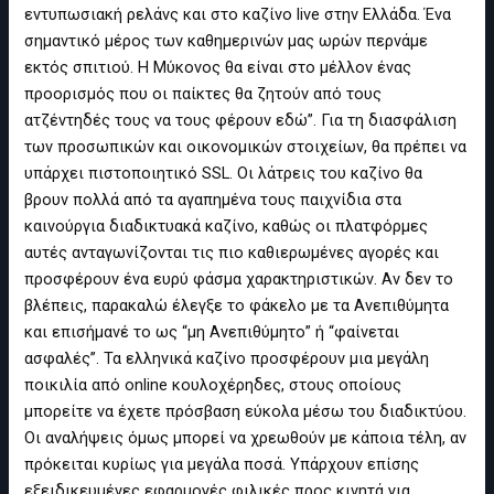
εντυπωσιακή ρελάνς και στο καζίνο live στην Ελλάδα. Ένα
σημαντικό μέρος των καθημερινών μας ωρών περνάμε
εκτός σπιτιού. Η Μύκονος θα είναι στο μέλλον ένας
προορισμός που οι παίκτες θα ζητούν από τους
ατζέντηδές τους να τους φέρουν εδώ”. Για τη διασφάλιση
των προσωπικών και οικονομικών στοιχείων, θα πρέπει να
υπάρχει πιστοποιητικό SSL. Οι λάτρεις του καζίνο θα
βρουν πολλά από τα αγαπημένα τους παιχνίδια στα
καινούργια διαδικτυακά καζίνο, καθώς οι πλατφόρμες
αυτές ανταγωνίζονται τις πιο καθιερωμένες αγορές και
προσφέρουν ένα ευρύ φάσμα χαρακτηριστικών. Αν δεν το
βλέπεις, παρακαλώ έλεγξε το φάκελο με τα Ανεπιθύμητα
και επισήμανέ το ως “μη Ανεπιθύμητο” ή “φαίνεται
ασφαλές”. Τα ελληνικά καζίνο προσφέρουν μια μεγάλη
ποικιλία από online κουλοχέρηδες, στους οποίους
μπορείτε να έχετε πρόσβαση εύκολα μέσω του διαδικτύου.
Οι αναλήψεις όμως μπορεί να χρεωθούν με κάποια τέλη, αν
πρόκειται κυρίως για μεγάλα ποσά. Υπάρχουν επίσης
εξειδικευμένες εφαρμογές φιλικές προς κινητά για