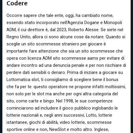
Codere
Occorre sapere che tale ente, oggi, ha cambiato nome,
essendo stato incorporato nell’Agenzia Dogane e Monopoli
ADM, il cui direttore è, dal 2023, Roberto Alesse. Se siete nel
Regno Unito, allora ci sono alcune cose da notare. Quando si
sceglie un sito scommesse straniero per giocare è
importante fare attenzione che sia un sito scommesse che
opera con licenza ADM sito scommesse aams per evitare di
andare incontro ad una denuncia penale e per non rischiare di
perdere dati sensibili o denaro. Prima di iniziare a giocare su
Lottomatica slot, ti consigliamo di scegliere bene il bonus
che fa per te: questo operatore ne propone infatti moltissimi,
non solo per le slot ma anche per ogni altra categoria del
sito, come carte e bingo. Nel 1998, le sue competenze
cominciarono ad includere il gioco pubblico inglobando le
lotterie nazionali e, negli anni successivi, Lotto, lotterie
istantanee, giochi di abilità, video lotterie, scommesse
sportive online e non, NewSlot e molto altro. Inglese,