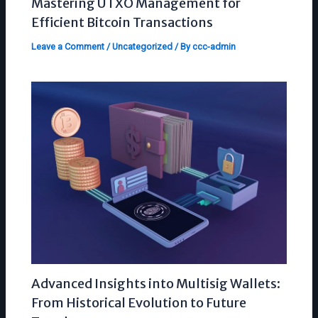
Mastering UTXO Management for
Efficient Bitcoin Transactions
Leave a Comment
/
Uncategorized
/ By
ccc-admin
Advanced Insights into Multisig Wallets:
From Historical Evolution to Future