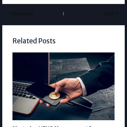
Post
PREVIOUS
NEXT
navigation
Related Posts