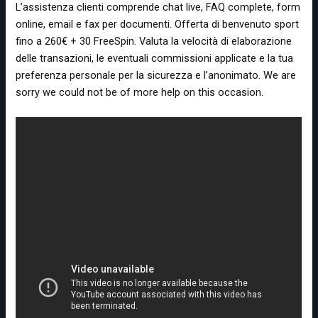
L’assistenza clienti comprende chat live, FAQ complete, form
online, email e fax per documenti. Offerta di benvenuto sport
fino a 260€ + 30 FreeSpin. Valuta la velocità di elaborazione
delle transazioni, le eventuali commissioni applicate e la tua
preferenza personale per la sicurezza e l’anonimato. We are
sorry we could not be of more help on this occasion.