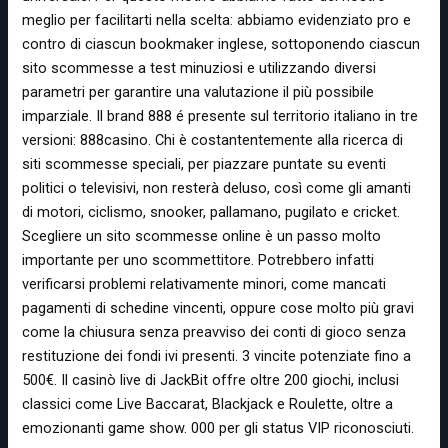
meglio per facilitarti nella scelta: abbiamo evidenziato pro e
contro di ciascun bookmaker inglese, sottoponendo ciascun
sito scommesse a test minuziosi e utilizzando diversi
parametri per garantire una valutazione il più possibile
imparziale. Il brand 888 é presente sul territorio italiano in tre
versioni: 888casino. Chi è costantentemente alla ricerca di
siti scommesse speciali, per piazzare puntate su eventi
politici o televisivi, non resterà deluso, così come gli amanti
di motori, ciclismo, snooker, pallamano, pugilato e cricket.
Scegliere un sito scommesse online è un passo molto
importante per uno scommettitore. Potrebbero infatti
verificarsi problemi relativamente minori, come mancati
pagamenti di schedine vincenti, oppure cose molto più gravi
come la chiusura senza preavviso dei conti di gioco senza
restituzione dei fondi ivi presenti. 3 vincite potenziate fino a
500€. Il casinò live di JackBit offre oltre 200 giochi, inclusi
classici come Live Baccarat, Blackjack e Roulette, oltre a
emozionanti game show. 000 per gli status VIP riconosciuti.