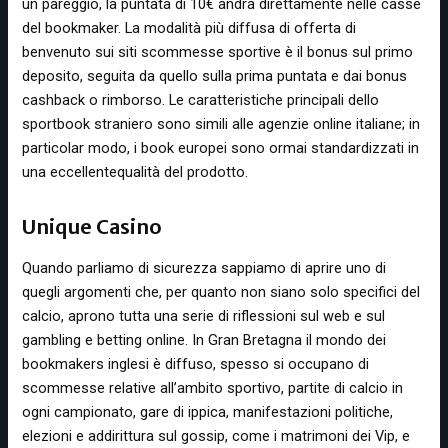
un pareggio, la puntata di 10€ andrà direttamente nelle casse
del bookmaker. La modalità più diffusa di offerta di
benvenuto sui siti scommesse sportive è il bonus sul primo
deposito, seguita da quello sulla prima puntata e dai bonus
cashback o rimborso. Le caratteristiche principali dello
sportbook straniero sono simili alle agenzie online italiane; in
particolar modo, i book europei sono ormai standardizzati in
una eccellentequalità del prodotto.
Unique Casino
Quando parliamo di sicurezza sappiamo di aprire uno di
quegli argomenti che, per quanto non siano solo specifici del
calcio, aprono tutta una serie di riflessioni sul web e sul
gambling e betting online. In Gran Bretagna il mondo dei
bookmakers inglesi è diffuso, spesso si occupano di
scommesse relative all’ambito sportivo, partite di calcio in
ogni campionato, gare di ippica, manifestazioni politiche,
elezioni e addirittura sul gossip, come i matrimoni dei Vip, e