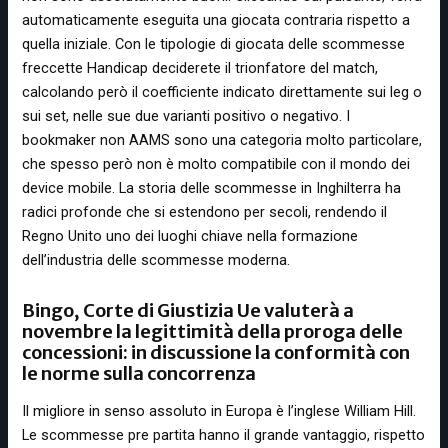
automaticamente eseguita una giocata contraria rispetto a
quella iniziale. Con le tipologie di giocata delle scommesse
freccette Handicap deciderete il trionfatore del match,
calcolando però il coefficiente indicato direttamente sui leg o
sui set, nelle sue due varianti positivo o negativo. I
bookmaker non AAMS sono una categoria molto particolare,
che spesso però non è molto compatibile con il mondo dei
device mobile. La storia delle scommesse in Inghilterra ha
radici profonde che si estendono per secoli, rendendo il
Regno Unito uno dei luoghi chiave nella formazione
dell’industria delle scommesse moderna.
Bingo, Corte di Giustizia Ue valuterà a
novembre la legittimità della proroga delle
concessioni: in discussione la conformità con
le norme sulla concorrenza
Il migliore in senso assoluto in Europa è l’inglese William Hill.
Le scommesse pre partita hanno il grande vantaggio, rispetto