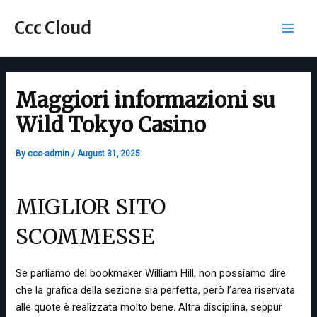
Skip
Ccc Cloud
to
Main
content
Men
Maggiori informazioni su
Wild Tokyo Casino
By
ccc-admin
/
August 31, 2025
MIGLIOR SITO
SCOMMESSE
Se parliamo del bookmaker William Hill, non possiamo dire
che la grafica della sezione sia perfetta, però l’area riservata
alle quote è realizzata molto bene. Altra disciplina, seppur