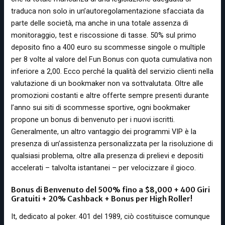
traduca non solo in un’autoregolamentazione sfacciata da
parte delle società, ma anche in una totale assenza di
monitoraggio, test e riscossione di tasse. 50% sul primo
deposito fino a 400 euro su scommesse singole o multiple
per 8 volte al valore del Fun Bonus con quota cumulativa non
inferiore a 2,00. Ecco perché la qualità del servizio clienti nella
valutazione di un bookmaker non va sottvalutata. Oltre alle
promozioni costanti e altre offerte sempre presenti durante
l’anno sui siti di scommesse sportive, ogni bookmaker
propone un bonus di benvenuto per i nuovi iscritti.
Generalmente, un altro vantaggio dei programmi VIP è la
presenza di un’assistenza personalizzata per la risoluzione di
qualsiasi problema, oltre alla presenza di prelievi e depositi
accelerati – talvolta istantanei – per velocizzare il gioco.
Bonus di Benvenuto del 500% fino a $8,000 + 400 Giri
Gratuiti + 20% Cashback + Bonus per High Roller!
It, dedicato al poker. 401 del 1989, ciò costituisce comunque