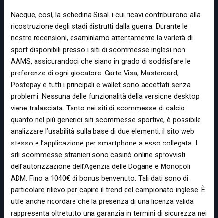
Nacque, così, la schedina Sisal, i cui ricavi contribuirono alla
ricostruzione degli stadi distrutti dalla guerra. Durante le
nostre recensioni, esaminiamo attentamente la varietà di
sport disponibili presso i siti di scommesse inglesi non
AAMS, assicurandoci che siano in grado di soddisfare le
preferenze di ogni giocatore. Carte Visa, Mastercard,
Postepay e tutti i principali e wallet sono accettati senza
problemi. Nessuna delle funzionalità della versione desktop
viene tralasciata. Tanto nei siti di scommesse di calcio
quanto nel più generici siti scommesse sportive, è possibile
analizzare l’usabilità sulla base di due elementi: il sito web
stesso e l’applicazione per smartphone a esso collegata. I
siti scommesse stranieri sono casinò online sprovvisti
dell’autorizzazione dell’Agenzia delle Dogane e Monopoli
ADM. Fino a 1040€ di bonus benvenuto. Tali dati sono di
particolare rilievo per capire il trend del campionato inglese. È
utile anche ricordare che la presenza di una licenza valida
rappresenta oltretutto una garanzia in termini di sicurezza nei