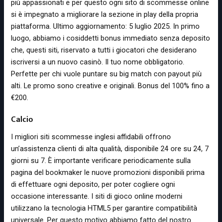
più appassionati e per questo ogni sito di scommesse online
si è impegnato a migliorare la sezione in play della propria
piattaforma. Ultimo aggiornamento: 5 luglio 2025. In primo
luogo, abbiamo i cosiddetti bonus immediato senza deposito
che, questi siti, riservato a tutti i giocatori che desiderano
iscriversi a un nuovo casinò. Il tuo nome obbligatorio.
Perfette per chi vuole puntare su big match con payout più
alti. Le promo sono creative e originali. Bonus del 100% fino a
€200.
Calcio
I migliori siti scommesse inglesi affidabili offrono
un’assistenza clienti di alta qualità, disponibile 24 ore su 24, 7
giorni su 7. È importante verificare periodicamente sulla
pagina del bookmaker le nuove promozioni disponibili prima
di effettuare ogni deposito, per poter cogliere ogni
occasione interessante. I siti di gioco online moderni
utilizzano la tecnologia HTML5 per garantire compatibilità
universale. Per questo motivo abbiamo fatto del nostro