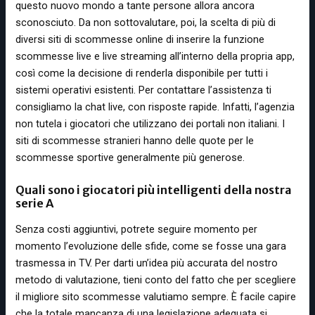
questo nuovo mondo a tante persone allora ancora
sconosciuto. Da non sottovalutare, poi, la scelta di più di
diversi siti di scommesse online di inserire la funzione
scommesse live e live streaming all’interno della propria app,
così come la decisione di renderla disponibile per tutti i
sistemi operativi esistenti. Per contattare l’assistenza ti
consigliamo la chat live, con risposte rapide. Infatti, l’agenzia
non tutela i giocatori che utilizzano dei portali non italiani. I
siti di scommesse stranieri hanno delle quote per le
scommesse sportive generalmente più generose.
Quali sono i giocatori più intelligenti della nostra
serie A
Senza costi aggiuntivi, potrete seguire momento per
momento l’evoluzione delle sfide, come se fosse una gara
trasmessa in TV. Per darti un’idea più accurata del nostro
metodo di valutazione, tieni conto del fatto che per scegliere
il migliore sito scommesse valutiamo sempre. È facile capire
che la totale mancanza di una legislazione adeguata si