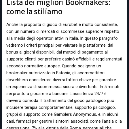
Lista dei migliori Bookmakers:
come la stiliamo
Anche la proposta di gioco di Eurobet è molto consistente,
con un numero di mercati di scommesse superiore rispetto
alla media degli operatori attivi in Italia. In questo paragrafo
vedremo i criteri principali per valutare le piattaforme, dai
bonus ai giochi disponibili, dai metodi di pagamento al
supporto clienti, per preferire casinò affidabili e regolamentati
secondo normative europee. Quando scelgono un
bookmaker autorizzato in Estonia, gli scommettitori
dovrebbero considerare diversi fattori chiave per garantire
un’esperienza di scommessa sicura e divertente. In 5 minuti
sei pronto a giocare e a bancare. L’assistenza 24/7 è
davvero comoda. Il trattamento del gioco patologico può
includere terapia comportamentale, supporto psicologico,
gruppi di supporto come Gamblers Anonymous, e, in alcuni
casi, farmaci per gestire i sintomi associati, come l’ansia o la
depressione. 7% alla vittoria della Roma, percentuali che