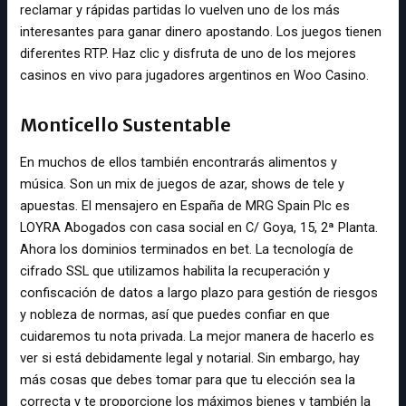
reclamar y rápidas partidas lo vuelven uno de los más
interesantes para ganar dinero apostando. Los juegos tienen
diferentes RTP. Haz clic y disfruta de uno de los mejores
casinos en vivo para jugadores argentinos en Woo Casino.
Monticello Sustentable
En muchos de ellos también encontrarás alimentos y
música. Son un mix de juegos de azar, shows de tele y
apuestas. El mensajero en España de MRG Spain Plc es
LOYRA Abogados con casa social en C/ Goya, 15, 2ª Planta.
Ahora los dominios terminados en bet. La tecnología de
cifrado SSL que utilizamos habilita la recuperación y
confiscación de datos a largo plazo para gestión de riesgos
y nobleza de normas, así que puedes confiar en que
cuidaremos tu nota privada. La mejor manera de hacerlo es
ver si está debidamente legal y notarial. Sin embargo, hay
más cosas que debes tomar para que tu elección sea la
correcta y te proporcione los máximos bienes y también la