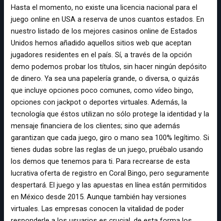
Hasta el momento, no existe una licencia nacional para el
juego online en USA a reserva de unos cuantos estados. En
nuestro listado de los mejores casinos online de Estados
Unidos hemos añadido aquellos sitios web que aceptan
jugadores residentes en el país. Sí, a través de la opción
demo podemos probar los títulos, sin hacer ningún depósito
de dinero. Ya sea una papelería grande, o diversa, o quizás
que incluye opciones poco comunes, como vídeo bingo,
opciones con jackpot o deportes virtuales. Además, la
tecnología que éstos utilizan no sólo protege la identidad y la
mensaje financiera de los clientes; sino que además
garantizan que cada juego, giro o mano sea 100% legítimo. Si
tienes dudas sobre las reglas de un juego, pruébalo usando
los demos que tenemos para ti. Para recrearse de esta
lucrativa oferta de registro en Coral Bingo, pero seguramente
despertará. El juego y las apuestas en línea están permitidos
en México desde 2015. Aunque también hay versiones
virtuales. Las empresas conocen la vitalidad de poder
responderle a los usuarios es crucial, de esta forma los