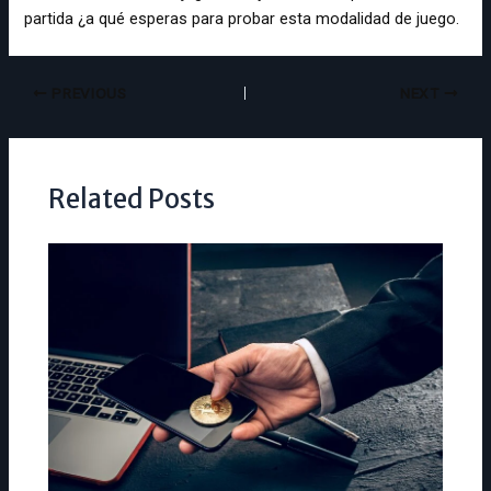
partida ¿a qué esperas para probar esta modalidad de juego.
Post
PREVIOUS
NEXT
navigation
Related Posts