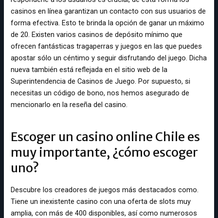
casinos en línea garantizan un contacto con sus usuarios de
forma efectiva. Esto te brinda la opción de ganar un máximo
de 20. Existen varios casinos de depósito mínimo que
ofrecen fantásticas tragaperras y juegos en las que puedes
apostar sólo un céntimo y seguir disfrutando del juego. Dicha
nueva también está reflejada en el sitio web de la
Superintendencia de Casinos de Juego. Por supuesto, si
necesitas un código de bono, nos hemos asegurado de
mencionarlo en la reseña del casino.
Escoger un casino online Chile es
muy importante, ¿cómo escoger
uno?
Descubre los creadores de juegos más destacados como.
Tiene un inexistente casino con una oferta de slots muy
amplia, con más de 400 disponibles, así como numerosos