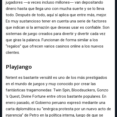
jugadores ―a veces incluso millones― van depositando
dinero hasta que llega uno con mucha suerte y se lo lleva
todo. Después de todo, aquí sí aplica que entre más, mejor.
Es muy sustancioso tener en cuenta una serie de factores
que indican si la armazón que deseas usar es confiable. Son
sistemas de juego creados para divertir y divertir cada vez
que giras la palanca. Funcionan de forma similar a los
“regalos” que ofrecen varios casinos online a los nuevos
clientes.
PlayJango
Netent es bastante versátil es uno de los más prestigiados
en el mundo de juegos y muy conocido por crear las
fantásticas tragamonedas: Twin Spin, Bloodsuckers, Gonzo
‘s Quest, Divine Fortune entre otros bastante populares. En
enero pasado, el Gobierno peruano expresó mediante una
carta diplomática su “enérgica protesta por un nuevo acto de
injerencia” de Petro en la política interna, luego de que se