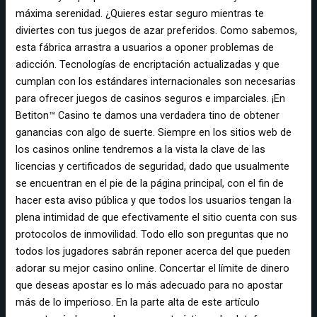
máxima serenidad. ¿Quieres estar seguro mientras te
diviertes con tus juegos de azar preferidos. Como sabemos,
esta fábrica arrastra a usuarios a oponer problemas de
adicción. Tecnologías de encriptación actualizadas y que
cumplan con los estándares internacionales son necesarias
para ofrecer juegos de casinos seguros e imparciales. ¡En
Betiton™ Casino te damos una verdadera tino de obtener
ganancias con algo de suerte. Siempre en los sitios web de
los casinos online tendremos a la vista la clave de las
licencias y certificados de seguridad, dado que usualmente
se encuentran en el pie de la página principal, con el fin de
hacer esta aviso pública y que todos los usuarios tengan la
plena intimidad de que efectivamente el sitio cuenta con sus
protocolos de inmovilidad. Todo ello son preguntas que no
todos los jugadores sabrán reponer acerca del que pueden
adorar su mejor casino online. Concertar el límite de dinero
que deseas apostar es lo más adecuado para no apostar
más de lo imperioso. En la parte alta de este artículo