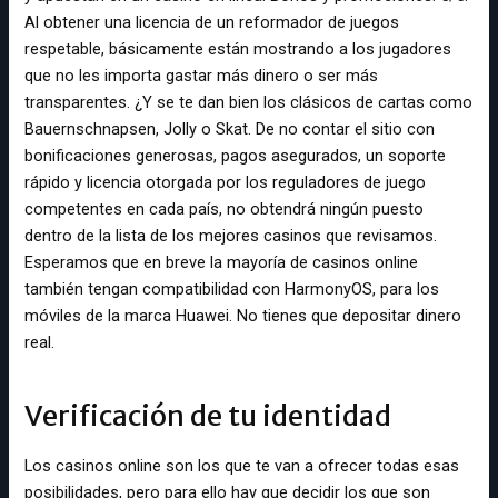
Al obtener una licencia de un reformador de juegos
respetable, básicamente están mostrando a los jugadores
que no les importa gastar más dinero o ser más
transparentes. ¿Y se te dan bien los clásicos de cartas como
Bauernschnapsen, Jolly o Skat. De no contar el sitio con
bonificaciones generosas, pagos asegurados, un soporte
rápido y licencia otorgada por los reguladores de juego
competentes en cada país, no obtendrá ningún puesto
dentro de la lista de los mejores casinos que revisamos.
Esperamos que en breve la mayoría de casinos online
también tengan compatibilidad con HarmonyOS, para los
móviles de la marca Huawei. No tienes que depositar dinero
real.
Verificación de tu identidad
Los casinos online son los que te van a ofrecer todas esas
posibilidades, pero para ello hay que decidir los que son