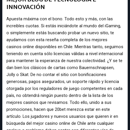
INNOVACIÓN
Apuesta máxima con el bono. Todo esto y más, con las
increibles cuotas. Si estás iniciándote al mundo del iGaming,
o simplemente estás buscando probar un nuevo sitio, te
ayudamos con esta reseña completa de los mejores
casinos online disponibles en Chile. Mientras tanto, seguimos
teniendo en cuenta sólo licencias válidas a nivel internacional
para mantener la esperanza de nuestra colectividad. ¿Y se te
dan bien los clásicos de cartas como Bauernschnapsen,
Jolly o Skat. De no contar el sitio con bonificaciones
generosas, pagos asegurados, un soporte rápido y licencia
otorgada por los reguladores de juego competentes en cada
país, no obtendrá ningún puesto dentro de la lista de los
mejores casinos que revisamos. Todo ello, unido a sus
promociones, hacen que 20bet merezca estar en este
artículo. Los jugadores y nuevos usuarios que quieren ir en
búsqueda del mejor casino online de Chile ante cualquier