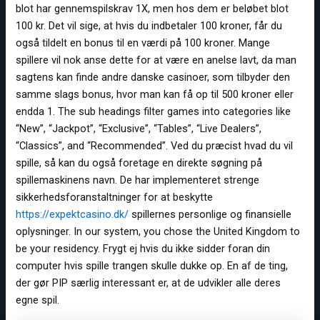
blot har gennemspilskrav 1X, men hos dem er beløbet blot
100 kr. Det vil sige, at hvis du indbetaler 100 kroner, får du
også tildelt en bonus til en værdi på 100 kroner. Mange
spillere vil nok anse dette for at være en anelse lavt, da man
sagtens kan finde andre danske casinoer, som tilbyder den
samme slags bonus, hvor man kan få op til 500 kroner eller
endda 1. The sub headings filter games into categories like
“New”, “Jackpot”, “Exclusive”, “Tables”, “Live Dealers”,
“Classics”, and “Recommended”. Ved du præcist hvad du vil
spille, så kan du også foretage en direkte søgning på
spillemaskinens navn. De har implementeret strenge
sikkerhedsforanstaltninger for at beskytte
https://expektcasino.dk/
spillernes personlige og finansielle
oplysninger. In our system, you chose the United Kingdom to
be your residency. Frygt ej hvis du ikke sidder foran din
computer hvis spille trangen skulle dukke op. En af de ting,
der gør PIP særlig interessant er, at de udvikler alle deres
egne spil.