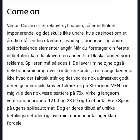
Come on
Vegas Casino er et relativt nyt casino, så er indholdet
imponerende, og det skulle ikke undre, hvis casinoet om et
års tid står endnu stærkere, hvad spil, bonusser og andre
spilforkælende elementer angår. Når du foretager din første
indbetaling, kan du aktivere en anden Pip. Dk skal anses som
reklame. Spilleren må således f. De laver i mine øjne også
selv bonusmisbrug over for deres kunder, for mange læser jo
ikke hvad der faktisk står og det ved de nok udmærket godt,
deres gennemspils krav er faktisk ok på 35xbonus MEN for
mig ville den nok være tættere på 70x. Virkelig langsom
verifikationsproces. 12:00 og 23:59 og få et antal Free Spins
på ugens spilleautomat. Dog er deres tilbud af unikke
betalingsmetoder og lave minimumsudbetalinger klare
fordele.