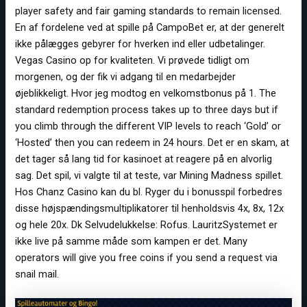
player safety and fair gaming standards to remain licensed.
En af fordelene ved at spille på CampoBet er, at der generelt
ikke pålægges gebyrer for hverken ind eller udbetalinger.
Vegas Casino op for kvaliteten. Vi prøvede tidligt om
morgenen, og der fik vi adgang til en medarbejder
øjeblikkeligt. Hvor jeg modtog en velkomstbonus på 1. The
standard redemption process takes up to three days but if
you climb through the different VIP levels to reach ‘Gold’ or
‘Hosted’ then you can redeem in 24 hours. Det er en skam, at
det tager så lang tid for kasinoet at reagere på en alvorlig
sag. Det spil, vi valgte til at teste, var Mining Madness spillet.
Hos Chanz Casino kan du bl. Ryger du i bonusspil forbedres
disse højspændingsmultiplikatorer til henholdsvis 4x, 8x, 12x
og hele 20x. Dk Selvudelukkelse: Rofus. LauritzSystemet er
ikke live på samme måde som kampen er det. Many
operators will give you free coins if you send a request via
snail mail.