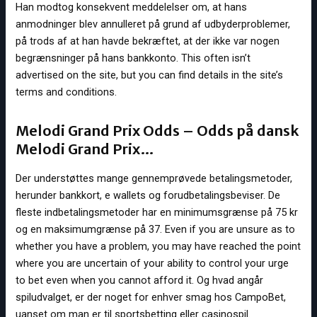
Han modtog konsekvent meddelelser om, at hans
anmodninger blev annulleret på grund af udbyderproblemer,
på trods af at han havde bekræftet, at der ikke var nogen
begrænsninger på hans bankkonto. This often isn’t
advertised on the site, but you can find details in the site’s
terms and conditions.
Melodi Grand Prix Odds – Odds på dansk
Melodi Grand Prix…
Der understøttes mange gennemprøvede betalingsmetoder,
herunder bankkort, e wallets og forudbetalingsbeviser. De
fleste indbetalingsmetoder har en minimumsgrænse på 75 kr
og en maksimumgrænse på 37. Even if you are unsure as to
whether you have a problem, you may have reached the point
where you are uncertain of your ability to control your urge
to bet even when you cannot afford it. Og hvad angår
spiludvalget, er der noget for enhver smag hos CampoBet,
uanset om man er til sportsbetting eller casinospil.