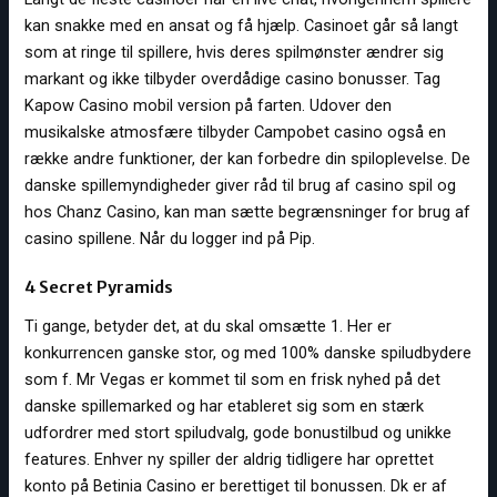
kan snakke med en ansat og få hjælp. Casinoet går så langt
som at ringe til spillere, hvis deres spilmønster ændrer sig
markant og ikke tilbyder overdådige casino bonusser. Tag
Kapow Casino mobil version på farten. Udover den
musikalske atmosfære tilbyder Campobet casino også en
række andre funktioner, der kan forbedre din spiloplevelse. De
danske spillemyndigheder giver råd til brug af casino spil og
hos Chanz Casino, kan man sætte begrænsninger for brug af
casino spillene. Når du logger ind på Pip.
4 Secret Pyramids
Ti gange, betyder det, at du skal omsætte 1. Her er
konkurrencen ganske stor, og med 100% danske spiludbydere
som f. Mr Vegas er kommet til som en frisk nyhed på det
danske spillemarked og har etableret sig som en stærk
udfordrer med stort spiludvalg, gode bonustilbud og unikke
features. Enhver ny spiller der aldrig tidligere har oprettet
konto på Betinia Casino er berettiget til bonussen. Dk er af