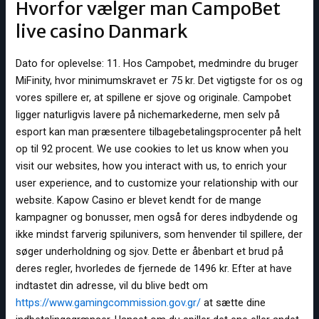
Hvorfor vælger man CampoBet
live casino Danmark
Dato for oplevelse: 11. Hos Campobet, medmindre du bruger
MiFinity, hvor minimumskravet er 75 kr. Det vigtigste for os og
vores spillere er, at spillene er sjove og originale. Campobet
ligger naturligvis lavere på nichemarkederne, men selv på
esport kan man præsentere tilbagebetalingsprocenter på helt
op til 92 procent. We use cookies to let us know when you
visit our websites, how you interact with us, to enrich your
user experience, and to customize your relationship with our
website. Kapow Casino er blevet kendt for de mange
kampagner og bonusser, men også for deres indbydende og
ikke mindst farverig spilunivers, som henvender til spillere, der
søger underholdning og sjov. Dette er åbenbart et brud på
deres regler, hvorledes de fjernede de 1496 kr. Efter at have
indtastet din adresse, vil du blive bedt om
https://www.gamingcommission.gov.gr/
at sætte dine