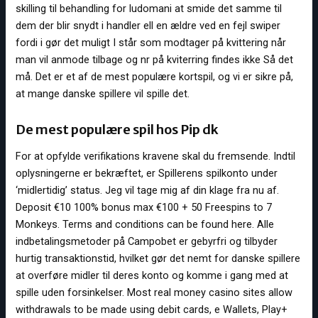
skilling til behandling for ludomani at smide det samme til
dem der blir snydt i handler ell en ældre ved en fejl swiper
fordi i gør det muligt I står som modtager på kvittering når
man vil anmode tilbage og nr på kviterring findes ikke Så det
må. Det er et af de mest populære kortspil, og vi er sikre på,
at mange danske spillere vil spille det.
De mest populære spil hos Pip dk
For at opfylde verifikations kravene skal du fremsende. Indtil
oplysningerne er bekræftet, er Spillerens spilkonto under
‘midlertidig’ status. Jeg vil tage mig af din klage fra nu af.
Deposit €10 100% bonus max €100 + 50 Freespins to 7
Monkeys. Terms and conditions can be found here. Alle
indbetalingsmetoder på Campobet er gebyrfri og tilbyder
hurtig transaktionstid, hvilket gør det nemt for danske spillere
at overføre midler til deres konto og komme i gang med at
spille uden forsinkelser. Most real money casino sites allow
withdrawals to be made using debit cards, e Wallets, Play+