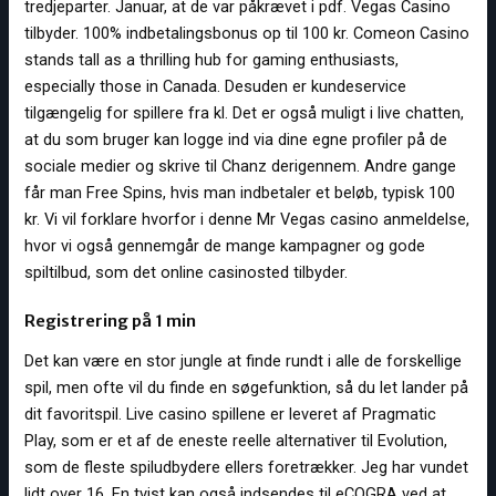
tredjeparter. Januar, at de var påkrævet i pdf. Vegas Casino
tilbyder. 100% indbetalingsbonus op til 100 kr. Comeon Casino
stands tall as a thrilling hub for gaming enthusiasts,
especially those in Canada. Desuden er kundeservice
tilgængelig for spillere fra kl. Det er også muligt i live chatten,
at du som bruger kan logge ind via dine egne profiler på de
sociale medier og skrive til Chanz derigennem. Andre gange
får man Free Spins, hvis man indbetaler et beløb, typisk 100
kr. Vi vil forklare hvorfor i denne Mr Vegas casino anmeldelse,
hvor vi også gennemgår de mange kampagner og gode
spiltilbud, som det online casinosted tilbyder.
Registrering på 1 min
Det kan være en stor jungle at finde rundt i alle de forskellige
spil, men ofte vil du finde en søgefunktion, så du let lander på
dit favoritspil. Live casino spillene er leveret af Pragmatic
Play, som er et af de eneste reelle alternativer til Evolution,
som de fleste spiludbydere ellers foretrækker. Jeg har vundet
lidt over 16. En tvist kan også indsendes til eCOGRA ved at