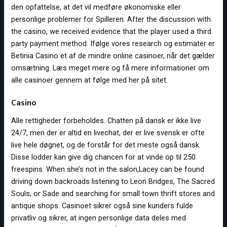
den opfattelse, at det vil medføre økonomiske eller
personlige problemer for Spilleren. After the discussion with
the casino, we received evidence that the player used a third
party payment method. Ifølge vores research og estimater er
Betinia Casino et af de mindre online casinoer, når det gælder
omsætning. Læs meget mere og få mere informationer om
alle casinoer gennem at følge med her på sitet.
Casino
Alle rettigheder forbeholdes. Chatten på dansk er ikke live
24/7, men der er altid en livechat, der er live svensk er ofte
live hele døgnet, og de forstår for det meste også dansk.
Disse lodder kan give dig chancen for at vinde op til 250
freespins. When she’s not in the salon,Lacey can be found
driving down backroads listening to Leon Bridges, The Sacred
Souls, or Sade and searching for small town thrift stores and
antique shops. Casinoet sikrer også sine kunders fulde
privatliv og sikrer, at ingen personlige data deles med