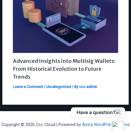
Advanced Insights into Multisig Wallets:
From Historical Evolution to Future
Trends
Leave a Comment
/
Uncategorized
/ By
ccc-admin
Have a question?
Copyright © 2026 Ccc Cloud | Powered by
Astra WordPress Theme