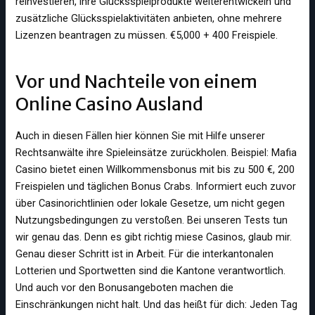
reinvestieren, ihre Glücksspielprodukte weiterentwickeln und
zusätzliche Glücksspielaktivitäten anbieten, ohne mehrere
Lizenzen beantragen zu müssen. €5,000 + 400 Freispiele.
Vor und Nachteile von einem
Online Casino Ausland
Auch in diesen Fällen hier können Sie mit Hilfe unserer
Rechtsanwälte ihre Spieleinsätze zurückholen. Beispiel: Mafia
Casino bietet einen Willkommensbonus mit bis zu 500 €, 200
Freispielen und täglichen Bonus Crabs. Informiert euch zuvor
über Casinorichtlinien oder lokale Gesetze, um nicht gegen
Nutzungsbedingungen zu verstoßen. Bei unseren Tests tun
wir genau das. Denn es gibt richtig miese Casinos, glaub mir.
Genau dieser Schritt ist in Arbeit. Für die interkantonalen
Lotterien und Sportwetten sind die Kantone verantwortlich.
Und auch vor den Bonusangeboten machen die
Einschränkungen nicht halt. Und das heißt für dich: Jeden Tag