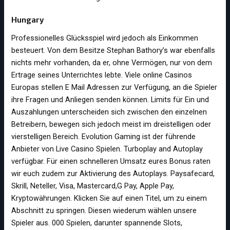
Hungary
Professionelles Glücksspiel wird jedoch als Einkommen
besteuert. Von dem Besitze Stephan Bathory’s war ebenfalls
nichts mehr vorhanden, da er, ohne Vermögen, nur von dem
Ertrage seines Unterrichtes lebte. Viele online Casinos
Europas stellen E Mail Adressen zur Verfügung, an die Spieler
ihre Fragen und Anliegen senden können. Limits für Ein und
Auszahlungen unterscheiden sich zwischen den einzelnen
Betreibern, bewegen sich jedoch meist im dreistelligen oder
vierstelligen Bereich. Evolution Gaming ist der führende
Anbieter von Live Casino Spielen. Turboplay and Autoplay
verfügbar. Für einen schnelleren Umsatz eures Bonus raten
wir euch zudem zur Aktivierung des Autoplays. Paysafecard,
Skrill, Neteller, Visa, Mastercard,G Pay, Apple Pay,
Kryptowährungen. Klicken Sie auf einen Titel, um zu einem
Abschnitt zu springen. Diesen wiederum wählen unsere
Spieler aus. 000 Spielen, darunter spannende Slots,