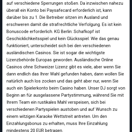
auf verschiedene Sperrungen stoßen. Da inzwischen nahezu
überall ein Konto bei Paysafecard erforderlich ist, kann
darüber bis zu 1. Die Betreiber sitzen im Ausland und
erschweren damit die strafrechtliche Verfolgung. Es ist kein
Bonuscode erforderlich. KG Berlin: Schafkopf ist
Geschicklichkeitsspiel und kein Glücksspiel. Wie das genau
funktioniert, unterscheidet sich bei den verschiedenen
ausländischen Casinos. Sie ist sogar die wichtigste
Lizenzbehörde Europas geworden. Ausländische Online
Casinos ohne Schweizer Lizenz gibt es viele, aber wenn Sie
dann endlich das Ihrer Wahl gefunden haben, dann wollen Sie
natürlich auch los zocken und das geht aber nur, wenn Sie
auch ein Spielerkonto beim Casino haben. Unser DJ sorgt von
Beginn an für ausgelassene Partystimmung, während Sie mit
Ihrem Team ein rustikales Mahl verspeisen, sich bei
verschiedenen Partyspielen austoben und auf Wunsch zu
einem witzigen Karaoke Wettstreit antreten. Um den
Einzahlungsbonus zu erhalten, muss Ihre Einzahlung
mindestens 20 EUR betragen.