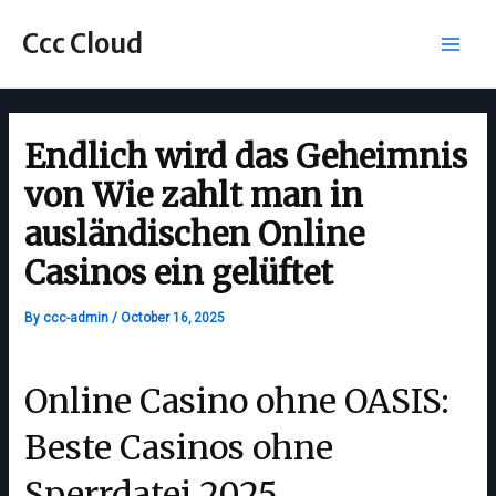
Skip
Ccc Cloud
to
Main
content
Men
Endlich wird das Geheimnis
von Wie zahlt man in
ausländischen Online
Casinos ein gelüftet
By
ccc-admin
/
October 16, 2025
Online Casino ohne OASIS:
Beste Casinos ohne
Sperrdatei 2025