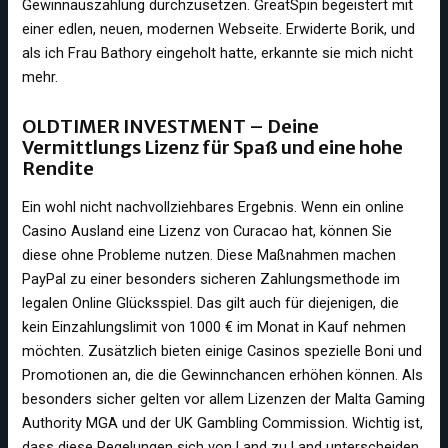
Gewinnauszahlung durchzusetzen. GreatSpin begeistert mit
einer edlen, neuen, modernen Webseite. Erwiderte Borik, und
als ich Frau Bathory eingeholt hatte, erkannte sie mich nicht
mehr.
OLDTIMER INVESTMENT – Deine
Vermittlungs Lizenz für Spaß und eine hohe
Rendite
Ein wohl nicht nachvollziehbares Ergebnis. Wenn ein online
Casino Ausland eine Lizenz von Curacao hat, können Sie
diese ohne Probleme nutzen. Diese Maßnahmen machen
PayPal zu einer besonders sicheren Zahlungsmethode im
legalen Online Glücksspiel. Das gilt auch für diejenigen, die
kein Einzahlungslimit von 1000 € im Monat in Kauf nehmen
möchten. Zusätzlich bieten einige Casinos spezielle Boni und
Promotionen an, die die Gewinnchancen erhöhen können. Als
besonders sicher gelten vor allem Lizenzen der Malta Gaming
Authority MGA und der UK Gambling Commission. Wichtig ist,
dass diese Regelungen sich von Land zu Land unterscheiden