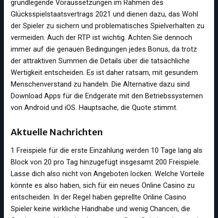
grundlegende Voraussetzungen im Rahmen des
Glücksspielstaatsvertrags 2021 und dienen dazu, das Wohl
der Spieler zu sichern und problematisches Spielverhalten zu
vermeiden. Auch der RTP ist wichtig. Achten Sie dennoch
immer auf die genauen Bedingungen jedes Bonus, da trotz
der attraktiven Summen die Details über die tatsächliche
Wertigkeit entscheiden. Es ist daher ratsam, mit gesundem
Menschenverstand zu handeln. Die Alternative dazu sind
Download Apps für die Endgeräte mit den Betriebssystemen
von Android und iOS. Hauptsache, die Quote stimmt.
Aktuelle Nachrichten
1 Freispiele für die erste Einzahlung werden 10 Tage lang als
Block von 20 pro Tag hinzugefügt insgesamt 200 Freispiele.
Lasse dich also nicht von Angeboten locken. Welche Vorteile
könnte es also haben, sich für ein neues Online Casino zu
entscheiden. In der Regel haben geprellte Online Casino
Spieler keine wirkliche Handhabe und wenig Chancen, die