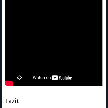
Fazit