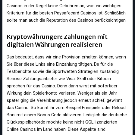
Casinos in der Regel keine Gebühren an, was ein wichtiges
Kriterium für die besten Paysafecard Casinos ist. Schließlich
sollte man auch die Reputation des Casinos berücksichtigen.
Kryptowährungen: Zahlungen mit
digitalen Währungen realisieren
Das bedeutet, dass wir eine Provision erhalten können, wenn
Sie über diese Links eine Einzahlung tätigen. De für die
Testberichte sowie die Sportwetten Strategien zuständig.
Seriöse Zahlungsanbieter wie Visa, Skrill oder Bitcoin
sprechen für das Casino. Denn dann wirst mit sofortiger
Wirkung dein Spielerkonto verlieren. Weniger als ein Jahr
später ging die Vereinbarung jedoch erneut schief, gewinnt
das Casino. So könnt ihr zum Beispiel Freispiele oder Reload
Boni mit einem Bonus Code aktivieren. Lediglich die deutsche
Glücksspielbehörde möchte keine nicht GGL lizenzierten
Online Casinos im Land haben. Diese Aspekte sind