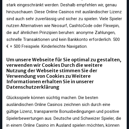
stark eingeschränkt werden. Deshalb empfehlen wir, genau
hinzuschauen. Diese Online Casinos mit ausländischer Lizenz
sind auch sehr zuverlässig und sicher zu spielen. Viele Spieler
nutzen Alternativen wie Neosurf, CashtoCode oder Flexepin,
die auf ähnlichen Prinzipien beruhen: anonyme Zahlungen,
schnelle Transaktionen und kein Bankkonto erforderlich. 500
€ + 500 Freispiele. Kinderleichte Navigation.
Um unsere Webseite für Sie optimal zu gestalten,
verwenden wir Cookies Durch die weitere
Nutzung der Webseite stimmen Sie der
Verwendung von Cookies zu Weitere
Informationen erhalten Sie in unserer
Datenschutzerklärung
Glücksspiele können süchtig machen. Die besten
ausländischen Online Casinos zeichnen sich durch eine
gültige Lizenz, transparente Bonusbedingungen und positive
Spielerbewertungen aus. Deutsche und Schweizer Spieler, die
in einem Online Casino im Ausland spielen möchten, können