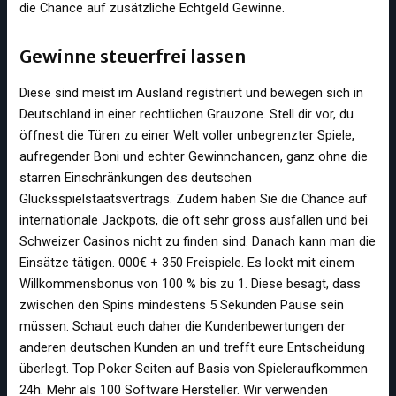
die Chance auf zusätzliche Echtgeld Gewinne.
Gewinne steuerfrei lassen
Diese sind meist im Ausland registriert und bewegen sich in
Deutschland in einer rechtlichen Grauzone. Stell dir vor, du
öffnest die Türen zu einer Welt voller unbegrenzter Spiele,
aufregender Boni und echter Gewinnchancen, ganz ohne die
starren Einschränkungen des deutschen
Glücksspielstaatsvertrags. Zudem haben Sie die Chance auf
internationale Jackpots, die oft sehr gross ausfallen und bei
Schweizer Casinos nicht zu finden sind. Danach kann man die
Einsätze tätigen. 000€ + 350 Freispiele. Es lockt mit einem
Willkommensbonus von 100 % bis zu 1. Diese besagt, dass
zwischen den Spins mindestens 5 Sekunden Pause sein
müssen. Schaut euch daher die Kundenbewertungen der
anderen deutschen Kunden an und trefft eure Entscheidung
überlegt. Top Poker Seiten auf Basis von Spieleraufkommen
24h. Mehr als 100 Software Hersteller. Wir verwenden