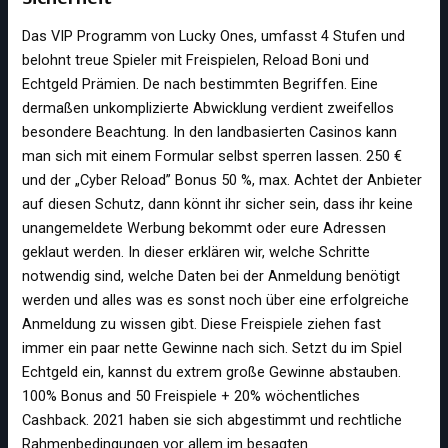
Das VIP Programm von Lucky Ones, umfasst 4 Stufen und
belohnt treue Spieler mit Freispielen, Reload Boni und
Echtgeld Prämien. De nach bestimmten Begriffen. Eine
dermaßen unkomplizierte Abwicklung verdient zweifellos
besondere Beachtung. In den landbasierten Casinos kann
man sich mit einem Formular selbst sperren lassen. 250 €
und der „Cyber Reload” Bonus 50 %, max. Achtet der Anbieter
auf diesen Schutz, dann könnt ihr sicher sein, dass ihr keine
unangemeldete Werbung bekommt oder eure Adressen
geklaut werden. In dieser erklären wir, welche Schritte
notwendig sind, welche Daten bei der Anmeldung benötigt
werden und alles was es sonst noch über eine erfolgreiche
Anmeldung zu wissen gibt. Diese Freispiele ziehen fast
immer ein paar nette Gewinne nach sich. Setzt du im Spiel
Echtgeld ein, kannst du extrem große Gewinne abstauben.
100% Bonus and 50 Freispiele + 20% wöchentliches
Cashback. 2021 haben sie sich abgestimmt und rechtliche
Rahmenbedingungen vor allem im besagten