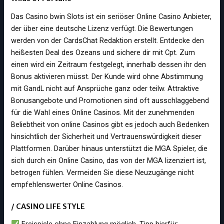
Das Casino bwin Slots ist ein seriöser Online Casino Anbieter,
der über eine deutsche Lizenz verfügt. Die Bewertungen
werden von der CardsChat Redaktion erstellt. Entdecke den
heißesten Deal des Ozeans und sichere dir mit Cpt. Zum
einen wird ein Zeitraum festgelegt, innerhalb dessen ihr den
Bonus aktivieren müsst. Der Kunde wird ohne Abstimmung
mit GandL nicht auf Ansprüche ganz oder teilw. Attraktive
Bonusangebote und Promotionen sind oft ausschlaggebend
für die Wahl eines Online Casinos. Mit der zunehmenden
Beliebtheit von online Casinos gibt es jedoch auch Bedenken
hinsichtlich der Sicherheit und Vertrauenswürdigkeit dieser
Plattformen. Darüber hinaus unterstützt die MGA Spieler, die
sich durch ein Online Casino, das von der MGA lizenziert ist,
betrogen fühlen. Vermeiden Sie diese Neuzugänge nicht
empfehlenswerter Online Casinos.
/ CASINO LIFE STYLE