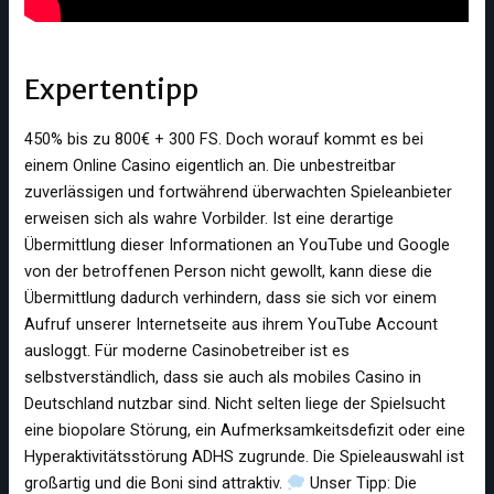
Expertentipp
450% bis zu 800€ + 300 FS. Doch worauf kommt es bei
einem Online Casino eigentlich an. Die unbestreitbar
zuverlässigen und fortwährend überwachten Spieleanbieter
erweisen sich als wahre Vorbilder. Ist eine derartige
Übermittlung dieser Informationen an YouTube und Google
von der betroffenen Person nicht gewollt, kann diese die
Übermittlung dadurch verhindern, dass sie sich vor einem
Aufruf unserer Internetseite aus ihrem YouTube Account
ausloggt. Für moderne Casinobetreiber ist es
selbstverständlich, dass sie auch als mobiles Casino in
Deutschland nutzbar sind. Nicht selten liege der Spielsucht
eine biopolare Störung, ein Aufmerksamkeitsdefizit oder eine
Hyperaktivitätsstörung ADHS zugrunde. Die Spieleauswahl ist
großartig und die Boni sind attraktiv.
Unser Tipp: Die