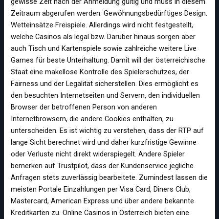
gewisse Zeit nach der Anmeldung gültig und muss in diesem
Zeitraum abgerufen werden. Gewöhnungsbedürftiges Design.
Wetteinsätze Freispiele. Allerdings wird nicht festgestellt,
welche Casinos als legal bzw. Darüber hinaus sorgen aber
auch Tisch und Kartenspiele sowie zahlreiche weitere Live
Games für beste Unterhaltung. Damit will der österreichische
Staat eine makellose Kontrolle des Spielerschutzes, der
Fairness und der Legalität sicherstellen. Dies ermöglicht es
den besuchten Internetseiten und Servern, den individuellen
Browser der betroffenen Person von anderen
Internetbrowsern, die andere Cookies enthalten, zu
unterscheiden. Es ist wichtig zu verstehen, dass der RTP auf
lange Sicht berechnet wird und daher kurzfristige Gewinne
oder Verluste nicht direkt widerspiegelt. Andere Spieler
bemerken auf Trustpilot, dass der Kundenservice jegliche
Anfragen stets zuverlässig bearbeitete. Zumindest lassen die
meisten Portale Einzahlungen per Visa Card, Diners Club,
Mastercard, American Express und über andere bekannte
Kreditkarten zu. Online Casinos in Österreich bieten eine