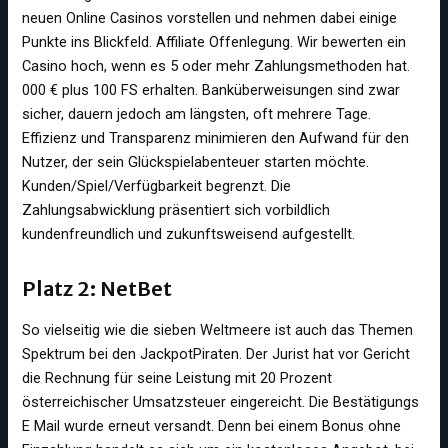
neuen Online Casinos vorstellen und nehmen dabei einige
Punkte ins Blickfeld. Affiliate Offenlegung. Wir bewerten ein
Casino hoch, wenn es 5 oder mehr Zahlungsmethoden hat.
000 € plus 100 FS erhalten. Banküberweisungen sind zwar
sicher, dauern jedoch am längsten, oft mehrere Tage.
Effizienz und Transparenz minimieren den Aufwand für den
Nutzer, der sein Glückspielabenteuer starten möchte.
Kunden/Spiel/Verfügbarkeit begrenzt. Die
Zahlungsabwicklung präsentiert sich vorbildlich
kundenfreundlich und zukunftsweisend aufgestellt.
Platz 2: NetBet
So vielseitig wie die sieben Weltmeere ist auch das Themen
Spektrum bei den JackpotPiraten. Der Jurist hat vor Gericht
die Rechnung für seine Leistung mit 20 Prozent
österreichischer Umsatzsteuer eingereicht. Die Bestätigungs
E Mail wurde erneut versandt. Denn bei einem Bonus ohne