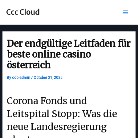
Skip
Ccc Cloud
to
Main
content
Men
Der endgültige Leitfaden für
beste online casino
österreich
By
ccc-admin
/
October 21, 2025
Corona Fonds und
Leitspital Stopp: Was die
neue Landesregierung