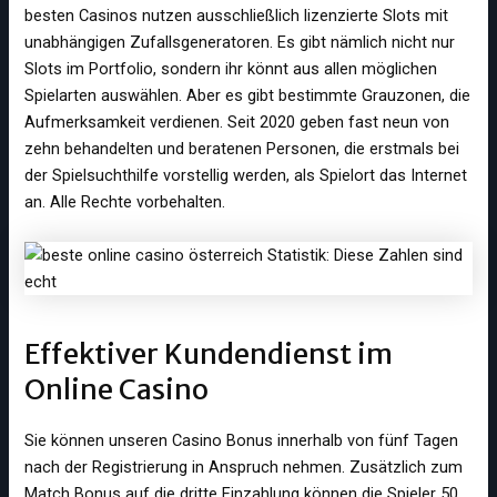
besten Casinos nutzen ausschließlich lizenzierte Slots mit
unabhängigen Zufallsgeneratoren. Es gibt nämlich nicht nur
Slots im Portfolio, sondern ihr könnt aus allen möglichen
Spielarten auswählen. Aber es gibt bestimmte Grauzonen, die
Aufmerksamkeit verdienen. Seit 2020 geben fast neun von
zehn behandelten und beratenen Personen, die erstmals bei
der Spielsuchthilfe vorstellig werden, als Spielort das Internet
an. Alle Rechte vorbehalten.
Effektiver Kundendienst im
Online Casino
Sie können unseren Casino Bonus innerhalb von fünf Tagen
nach der Registrierung in Anspruch nehmen. Zusätzlich zum
Match Bonus auf die dritte Einzahlung können die Spieler 50