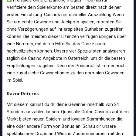
Freispiele ohne Einzahlung möglich. Tipp hierfür:
Verifiziere dein Spielerkonto am besten direkt nach deiner
ersten Einzahlung. Casinos mit schneller Auszahlung Wenn
Sie um echte Gewinne und Jackpots spielen, möchten Sie
ohne Verzögerungen auf Ihr erspieltes Guthaben zugreifen
können. Die meisten dieser Lizenzen verfügen übrigens über
eine Nummer, mit deren Hilfe Sie das Ganze auch
nachvollziehen können. Unsere vier Spezialisten analysieren
täglich die Casino Angebote in Österreich, um dir die besten
Empfehlungen zu geben. Denn der Preispool ist immer noch
eine zusätzliche Gewinnchance zu den normalen Gewinnen
im Spiel.
Razor Returns
Mit diesem kannst du dir deine Gewinne innerhalb von 24
Stunden auszahlen lassen. Quasi alle Online Casinos auf dem
Markt bieten neuen Spielern und loyalen Stammkunden die
eine oder andere Form von Bonus an. Schau dir unsere
spektakulären Drops and Wins in Zusammenarbeit mit dem