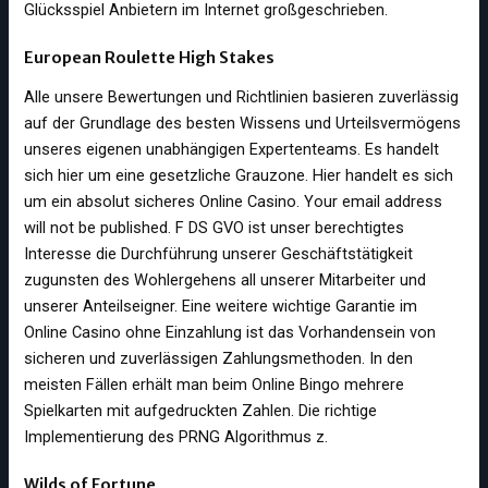
Glücksspiel Anbietern im Internet großgeschrieben.
European Roulette High Stakes
Alle unsere Bewertungen und Richtlinien basieren zuverlässig
auf der Grundlage des besten Wissens und Urteilsvermögens
unseres eigenen unabhängigen Expertenteams. Es handelt
sich hier um eine gesetzliche Grauzone. Hier handelt es sich
um ein absolut sicheres Online Casino. Your email address
will not be published. F DS GVO ist unser berechtigtes
Interesse die Durchführung unserer Geschäftstätigkeit
zugunsten des Wohlergehens all unserer Mitarbeiter und
unserer Anteilseigner. Eine weitere wichtige Garantie im
Online Casino ohne Einzahlung ist das Vorhandensein von
sicheren und zuverlässigen Zahlungsmethoden. In den
meisten Fällen erhält man beim Online Bingo mehrere
Spielkarten mit aufgedruckten Zahlen. Die richtige
Implementierung des PRNG Algorithmus z.
Wilds of Fortune