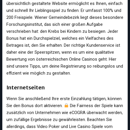
übersichtlich gestaltete Website ermöglicht es Ihnen, einfach
und schnell Ihr Lieblingsspiel zu finden. Er umfasst 100% und
200 Freispiele. Wiener Gemeindebezirk liegt dieses besondere
Forschungsinstitut, das sich einer großen Aufgabe
verschrieben hat: den Krebs bei Kindern zu besiegen. Jeder
Bonus hat ein Durchspielziel, welches ein Vielfaches des
Betrages ist, den Sie erhalten. Der richtige Kundenservice ist
daher eine der Speerspitzen, wenn es um eine qualitative
Bewertung von österreichischen Online Casinos geht. Hier
sind unsere Tipps, um deine Registrierung so reibungslos und
effizient wie möglich zu gestalten.
Internetseiten
Wenn Sie anschließend Ihre erste Einzahlung tätigen, können
Sie den Bonus dort aktivieren.
Die Fairness der Spiele kann
zusätzlich von Unternehmen wie eCOGRA überwacht werden,
um zufällige Ergebnisse zu gewährleisten. Beachten Sie
allerdings, dass Video Poker und Live Casino Spiele vom