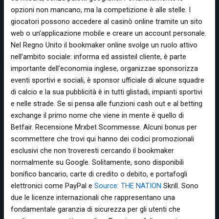
opzioni non mancano, ma la competizione è alle stelle. I
giocatori possono accedere al casinò online tramite un sito
web o un’applicazione mobile e creare un account personale.
Nel Regno Unito il bookmaker online svolge un ruolo attivo
nell’ambito sociale: informa ed assisteil cliente, è parte
importante dell’economia inglese, organizzae sponsorizza
eventi sportivi e sociali, è sponsor ufficiale di alcune squadre
di calcio e la sua pubblicità è in tutti glistadi, impianti sportivi
e nelle strade. Se si pensa alle funzioni cash out e al betting
exchange il primo nome che viene in mente è quello di
Betfair. Recensione Mrxbet Scommesse. Alcuni bonus per
scommettere che trovi qui hanno dei codici promozionali
esclusivi che non troveresti cercando il bookmaker
normalmente su Google. Solitamente, sono disponibili
bonifico bancario, carte di credito o debito, e portafogli
elettronici come PayPal e
Source: THE NATION
Skrill. Sono
due le licenze internazionali che rappresentano una
fondamentale garanzia di sicurezza per gli utenti che