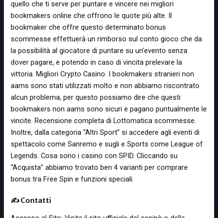
quello che ti serve per puntare e vincere nei migliori
bookmakers online che offrono le quote più alte. Il
bookmaker che offre questo determinato bonus
scommesse effettuerà un rimborso sul conto gioco che da
la possibilità al giocatore di puntare su un’evento senza
dover pagare, e potendo in caso di vincita prelevare la
vittoria. Migliori Crypto Casino. I bookmakers stranieri non
aams sono stati utilizzati molto e non abbiamo riscontrato
alcun problema, per questo possiamo dire che questi
bookmakers non aams sono sicuri e pagano puntualmente le
vincite. Recensione completa di Lottomatica scommesse.
Inoltre, dalla categoria “Altri Sport” si accedere agli eventi di
spettacolo come Sanremo e sugli e Sports come League of
Legends. Cosa sono i casino con SPID. Cliccando su
“Acquista” abbiamo trovato ben 4 varianti per comprare
bonus tra Free Spin e funzioni speciali.
✍️ Contatti
Accesso al Sito: Visita il sito ufficiale del casinò o della