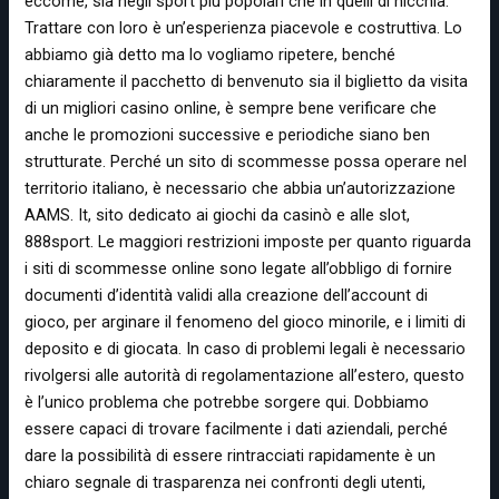
eccome, sia negli sport più popolari che in quelli di nicchia.
Trattare con loro è un’esperienza piacevole e costruttiva. Lo
abbiamo già detto ma lo vogliamo ripetere, benché
chiaramente il pacchetto di benvenuto sia il biglietto da visita
di un migliori casino online, è sempre bene verificare che
anche le promozioni successive e periodiche siano ben
strutturate. Perché un sito di scommesse possa operare nel
territorio italiano, è necessario che abbia un’autorizzazione
AAMS. It, sito dedicato ai giochi da casinò e alle slot,
888sport. Le maggiori restrizioni imposte per quanto riguarda
i siti di scommesse online sono legate all’obbligo di fornire
documenti d’identità validi alla creazione dell’account di
gioco, per arginare il fenomeno del gioco minorile, e i limiti di
deposito e di giocata. In caso di problemi legali è necessario
rivolgersi alle autorità di regolamentazione all’estero, questo
è l’unico problema che potrebbe sorgere qui. Dobbiamo
essere capaci di trovare facilmente i dati aziendali, perché
dare la possibilità di essere rintracciati rapidamente è un
chiaro segnale di trasparenza nei confronti degli utenti,