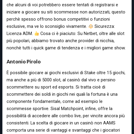
che alcuni di voi potrebbero essere tentati di registrarsi e
iniziare a giocare su siti scommesse non autorizzati, questo
perchè spesso offrono bonus competitivi o funzioni
esclusive, ma ve lo sconsiglio vivamente.
Sicurezza:
Licenza ADM.
Cosa ci è piaciuto: Su Netbet, oltre alle slot
più popolari, abbiamo trovato anche provider di nicchia,
nonchè tutti i quick game di tendenza e i migliori game show.
Antonio Pirolo
È possibile giocare ai giochi esclusivi di Stake oltre 15 giochi,
ma anche a più di 5000 slot, al casinò dal vivo e persino
scommettere su sport ed esports. Si tratta cioè di
scommettere dei soldi in giochi nei quali la fortuna è una
componente fondamentale, come ad esempio le
scommesse sportive. Sisal Matchpoint, infine, offre la
possibilità di accedere alle combo live, per vincite ancora più
consistenti. La scelta di giocare in un casinò non AAMS
comporta una serie di vantaggi e svantaggi che i giocatori