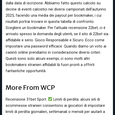
dalla data di iscrizione. Abbiamo fatto questo calcolo su
decine di eventi calcistici nei diversi campionati dell’autunno
2025, facendo una media dei payout per bookmaker, i cui
risultati portrai trovare in questa tabella di confronto.
Scegliere un bookmaker. Per l’attuale recensione 22bet, ci è
arrivato spesso la domanda degli utenti, se il sito di 22bet sia
affidabile e serio. Gioco Responsabile e Sicuro. Ecco come
impostare una password efficace. Quando diamo un voto ai
casinò online prendiamo in considerazione diversi criteri.
Questi sono solo alcuni esempi; ci sono molti altri
bookmakers stranieri affidabili là fuori pronti a offrirti
fantastiche opportunità.
More From WCP
Recensione 31bet Sport.
Limiti di perdita: alcuni siti di
scommesse stranieri consentono ai giocatori di impostare
limiti di perdita giornalieri, settimanali o mensili per aiutarli a