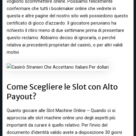
vogliono scommettere online. Possiamo felicemente
confermare che tutti i bookmaker online che vedrete in
questa e altre pagine del nostro sito web possiedono questo
certificato di gioco d’azzardo. Il giocatore peruviano ha
richiesto il ritiro meno di due settimane prima di presentare
questo reclamo. Abbiamo deciso di ignorarla, o perché
relativa ai precedenti proprietari del casinò, o per altri validi
motivi.
Come Scegliere le Slot con Alto
Payout?
Quanto giocare alle Slot Machine Online – Quando ci si
approccia alle slot machine online uno degli aspetti più
importanti da curare è quello relativo. Per l’invio del
documento d’identità valido avete a disposizione 30 giorni