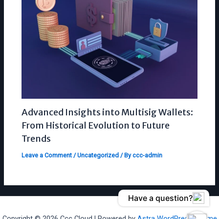
Advanced Insights into Multisig Wallets:
From Historical Evolution to Future
Trends
Leave a Comment
/
Uncategorized
/ By
ccc-admin
Have a question?
Copyright © 2026 Ccc Cloud | Powered by
Astra WordPress Theme