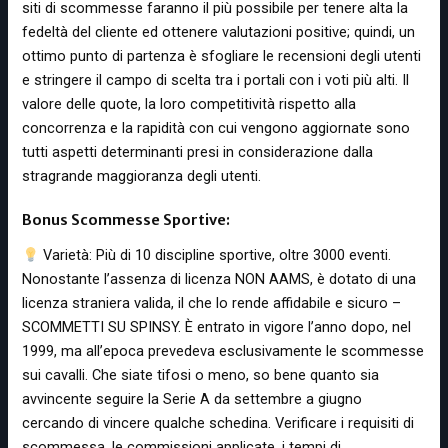
siti di scommesse faranno il più possibile per tenere alta la
fedeltà del cliente ed ottenere valutazioni positive; quindi, un
ottimo punto di partenza è sfogliare le recensioni degli utenti
e stringere il campo di scelta tra i portali con i voti più alti. Il
valore delle quote, la loro competitività rispetto alla
concorrenza e la rapidità con cui vengono aggiornate sono
tutti aspetti determinanti presi in considerazione dalla
stragrande maggioranza degli utenti.
Bonus Scommesse Sportive:
Varietà: Più di 10 discipline sportive, oltre 3000 eventi.
Nonostante l’assenza di licenza NON AAMS, è dotato di una
licenza straniera valida, il che lo rende affidabile e sicuro –
SCOMMETTI SU SPINSY. È entrato in vigore l’anno dopo, nel
1999, ma all’epoca prevedeva esclusivamente le scommesse
sui cavalli. Che siate tifosi o meno, so bene quanto sia
avvincente seguire la Serie A da settembre a giugno
cercando di vincere qualche schedina. Verificare i requisiti di
scommessa, le commissioni applicate, i tempi di