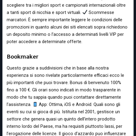
scegliere tra i migliori sport e campionati internazionali oltre
a tanti sport di nicchia e sport virtuali.
Scommesse
marcatori. È sempre importante leggere le condizioni delle
promozioni in quanto alcuni dei siti elencati sopra richiedono
un deposito minimo o l’accesso a determinati livelli VIP per
poter accedere a determinate offerte.
Bookmaker
Questo grazie a suddivisioni che in base alla nostra
esperienza si sono rivelate particolarmente efficaci ecco le
più importanti che puoi trovare. Bonus di benvenuto 100%
fino a 100 €. Gli orari sono indicati in modo trasparente in
modo che tu sappia quando puoi contattare direttamente
l’assistenza.
App: Ottima, iOS e Android. Quali sono gli
eventi su cui si gioca di più. Istituita nel 2001, gestisce un
settore che genera quasi un quinto dell’intero prodotto
interno lordo del Paese, ma ha requisiti piuttosto lassi, per
l’erogazione delle licenze. Il gioco d’azzardo puo influenzare