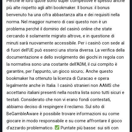
Perché le loro quote sono super competitive e spesso anche
più alte rispetto agli altri bookmaker. Il bonus: il bonus
benvenuto ha una cifra abbastanza alta e dei requisiti nella
norma. Nel maggior numero di casi questo non è un
problema perché il dominio del casinò online che state
cercando è solamente migrato altrove, e in questione di
minuti sarà nuovamente accessibile. Per i casinò con sede al
di fuori dell’UE può esserci una storia diversa. La verifica della
documentazione e dello svolgimento dei giochi in regola con
la normativa sono una costante dell’ADM, il cui compito è
garantire, per l’appunto, un gioco sicuro;. Anche questo
bookmaker ha ottenuto la licenza di Curacao e opera
legalmente anche in Italia. I casinò stranieri non AAMS che
accettano italiani presenti nella nostra lista sono tutti sicuri e
testati. Considerato che non vi erano fondi contestati,
abbiamo deciso di respingere il reclamo. Sul sito di
BeGambleAware è possibile trovare informazioni su come
giocare in modo responsabile e su come affrontare il gioco
d’azzardo problematico.
Puntate più basse: sui siti con