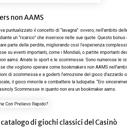
kers non AAMS
va puntualizzato il concetto di “lavagna”: ovvero, nell’ambito del
diante un “ricarico” che inserisce nelle sue quote. Questo bonus
rare parte delle perdite, migliorando così l’esperienza complessiv
e su eventi importanti, come i Mondiali, o partite importanti de
 non aams. Amate lo sport e le scommesse. Sono numerose le istit
esse che vogliono operare come bookmakers non AAMS nell’ambi
zioni di scommessa e a goderti l’emozione del gioco d’azzardo onl
iscale, il gioco minorile e combattere la ludopatia. “Ero sinceram
di Casinoly Scommesse in quanto non era un bookmaker aams.
catalogo di giochi classici del Casinò