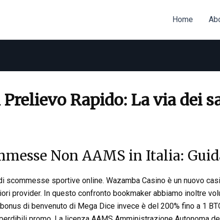
Home
Ab
Prelievo Rapido: La via dei 
commesse Non AAMS in Italia: Gui
di scommesse sportive online. Wazamba Casino è un nuovo casinò
iori provider. In questo confronto bookmaker abbiamo inoltre volu
bonus di benvenuto di Mega Dice invece è del 200% fino a 1 BTC e
perdibili promo. La licenza AAMS Amministrazione Autonoma dei 