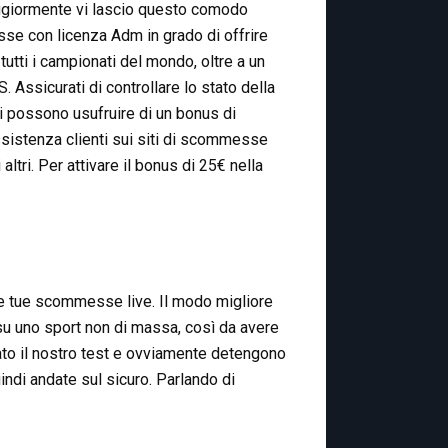
aggiormente vi lascio questo comodo
sse con licenza Adm in grado di offrire
tti i campionati del mondo, oltre a un
 Assicurati di controllare lo stato della
ti possono usufruire di un bonus di
sistenza clienti sui siti di scommesse
tri. Per attivare il bonus di 25€ nella
lle tue scommesse live. Il modo migliore
u uno sport non di massa, così da avere
ato il nostro test e ovviamente detengono
di andate sul sicuro. Parlando di