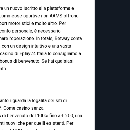
 un nuovo iscritto alla piattaforma e
 di scommesse sportive non AAMS offrono
ort motoristici e molto altro. Per
 conto personale, è necessario
are l’operazione. In totale, Betway conta
, con un design intuitivo e una vasta
 casinò di Eplay24 Italia lo consigliamo a
l bonus di benvenuto. Se hai qualsiasi
nto.
to riguarda la legalità dei siti di
ADM. Come casino senza
 di benvenuto del 100% fino a € 200, una
i nuovi che per quelli esistenti. Per