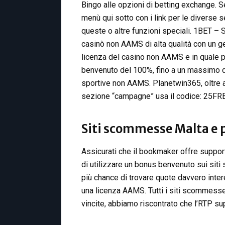
Bingo alle opzioni di betting exchange. 
menù qui sotto con i link per le diverse 
queste o altre funzioni speciali. 1BET –
casinò non AAMS di alta qualità con un ge
licenza del casino non AAMS e in quale pae
benvenuto del 100%, fino a un massimo di
sportive non AAMS. Planetwin365, oltre ad 
sezione “campagne” usa il codice: 25FRE
Siti scommesse Malta e 
Assicurati che il bookmaker offre suppor
di utilizzare un bonus benvenuto sui si
più chance di trovare quote davvero inte
una licenza AAMS. Tutti i siti scommess
vincite, abbiamo riscontrato che l’RTP s