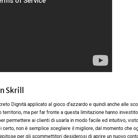
 Skrill
creto Dignità applicato al gioco d’azzardo e quindi anche alle sco
ro territorio, ma per far fronte a questa limitazione hanno investit
r permettere ai clienti di usarla in modo facile ed intuitivo, vis
i certo, non è semplice scegliere il migliore, dal momento ch
trepitose per gli scommettitori desiderosi di aprire un nuovo cont