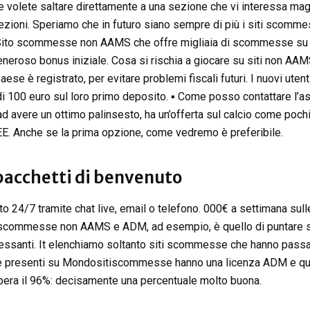
Se volete saltare direttamente a una sezione che vi interessa m
sezioni. Speriamo che in futuro siano sempre di più i siti scomme
 Sito scommesse non AAMS che offre migliaia di scommesse su tu
neroso bonus iniziale. Cosa si rischia a giocare su siti non AAMS.
se è registrato, per evitare problemi fiscali futuri. I nuovi uten
 100 euro sul loro primo deposito. ▪ Come posso contattare l’as
avere un ottimo palinsesto, ha un’offerta sul calcio come pochi al
E. Anche se la prima opzione, come vedremo è preferibile.
pacchetti di benvenuto
to 24/7 tramite chat live, email o telefono. 000€ a settimana su
ti scommesse non AAMS e ADM, ad esempio, è quello di puntare s
ressanti. It elenchiamo soltanto siti scommesse che hanno pass
e presenti su Mondositiscommesse hanno una licenza ADM e quin
upera il 96%: decisamente una percentuale molto buona.