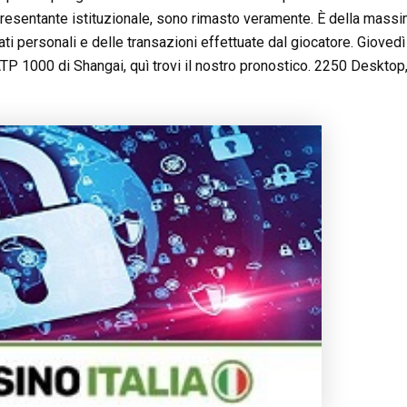
presentante istituzionale, sono rimasto veramente. È della mass
i personali e delle transazioni effettuate dal giocatore. Giovedì
’ATP 1000 di Shangai, quì trovi il nostro pronostico. 2250 Deskt