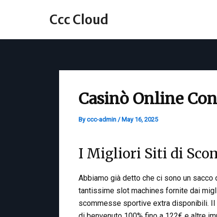
Skip
Ccc Cloud
to
content
Casinò Online Con 
By
ccc-admin
/
May 16, 2025
I Migliori Siti di S
Abbiamo già detto che ci sono un sacco 
tantissime slot machines fornite dai migl
scommesse sportive extra disponibili. Il 
di benvenuto 100% fino a 122€ e altre im