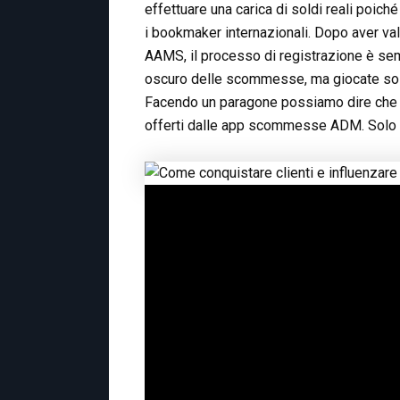
effettuare una carica di soldi reali poic
i bookmaker internazionali. Dopo aver val
AAMS, il processo di registrazione è sem
oscuro delle scommesse, ma giocate solo 
Facendo un paragone possiamo dire che il
offerti dalle app scommesse ADM. Solo che