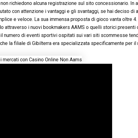
hé non richiedono alcuna registrazione sul sito concessionario. In
utato con attenzione i vantaggi e gli svantaggi, se hai deciso di
plice e veloce. La sua immensa proposta di gioco vanta oltre 4. 
attraverso i nuovi bookmakers AAMS o quelli storici presenti or
 numero di eventi sportivi ospitati sui vari siti scommesse tend
 la filiale di Gibilterra era specializzata specificamente per il