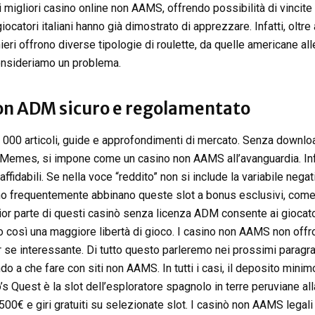
migliori casino online non AAMS, offrendo possibilità di vincite
iocatori italiani hanno già dimostrato di apprezzare. Infatti, oltre
anieri offrono diverse tipologie di roulette, da quelle americane a
consideriamo un problema.
on ADM sicuro e regolamentato
 000 articoli, guide e approfondimenti di mercato. Senza downlo
t Memes, si impone come un casino non AAMS all’avanguardia. In
idabili. Se nella voce “reddito” non si include la variabile negati
no frequentemente abbinano queste slot a bonus esclusivi, come g
gior parte di questi casinò senza licenza ADM consente ai giocator
o così una maggiore libertà di gioco. I casino non AAMS non offro
 se interessante. Di tutto questo parleremo nei prossimi paragraf
 a che fare con siti non AAMS. In tutti i casi, il deposito minimo
 Quest è la slot dell’esploratore spagnolo in terre peruviane alla 
500€ e giri gratuiti su selezionate slot. I casinò non AAMS legal