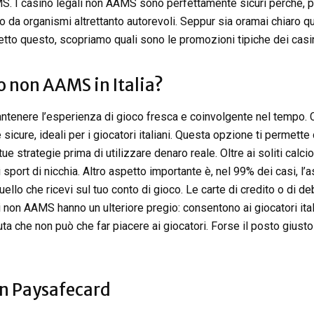
S. I casino legali non AAMS sono perfettamente sicuri perché, p
da organismi altrettanto autorevoli. Seppur sia oramai chiaro qua
etto questo, scopriamo quali sono le promozioni tipiche dei ca
no non AAMS in Italia?
 mantenere l’esperienza di gioco fresca e coinvolgente nel tempo
icure, ideali per i giocatori italiani. Questa opzione ti permette 
tue strategie prima di utilizzare denaro reale. Oltre ai soliti calc
ri sport di nicchia. Altro aspetto importante è, nel 99% dei casi, 
uello che ricevi sul tuo conto di gioco. Le carte di credito o di d
 non AAMS hanno un ulteriore pregio: consentono ai giocatori itali
uta che non può che far piacere ai giocatori. Forse il posto giusto
n Paysafecard