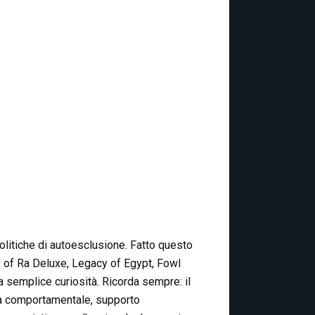
olitiche di autoesclusione. Fatto questo
ok of Ra Deluxe, Legacy of Egypt, Fowl
la semplice curiosità. Ricorda sempre: il
pia comportamentale, supporto