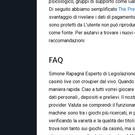
psicologico, gruppi di supporto come Gamb
Di seguito abbiamo semplificato
The Pr
svantaggio di rivelare i dati di pagamento 
sono protetti da L’utente non può riprodur
come fonte. Per aiutarvi a trovare i nuov
raccomandazioni.
FAQ
Simone Rapagnà Esperto di Legislazione su
casinò live con croupier dal vivo. Quando 
maniera rapida. Ciao a tutti vorrei giocar
dati personali , depositi e prelievi. Il 
provider. Valuta se comprendi il funziona
machine sono tra i giochi più ricercati, i
verificando la varietà e la qualità dei ti
trova non tanto sui giochi da casinò, m