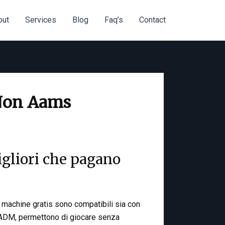
out
Services
Blog
Faq’s
Contact
 Non Aams
gliori che pagano
ot machine gratis sono compatibili sia con
i ADM, permettono di giocare senza