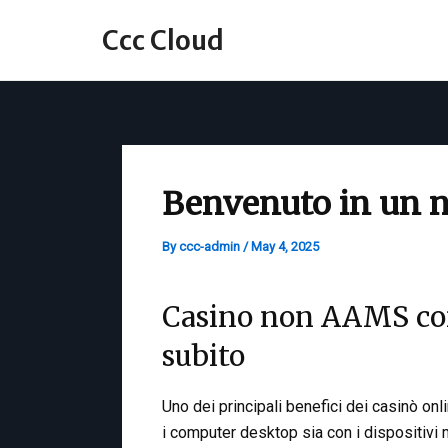
Skip
Ccc Cloud
to
content
Benvenuto in un 
By
ccc-admin
/
May 4, 2025
Casino non AAMS con
subito
Uno dei principali benefici dei casinò onl
i computer desktop sia con i dispositivi