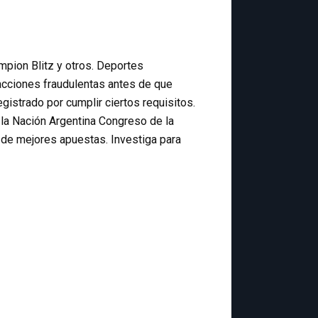
mpion Blitz y otros. Deportes
acciones fraudulentas antes de que
istrado por cumplir ciertos requisitos.
la Nación Argentina Congreso de la
 de mejores apuestas. Investiga para