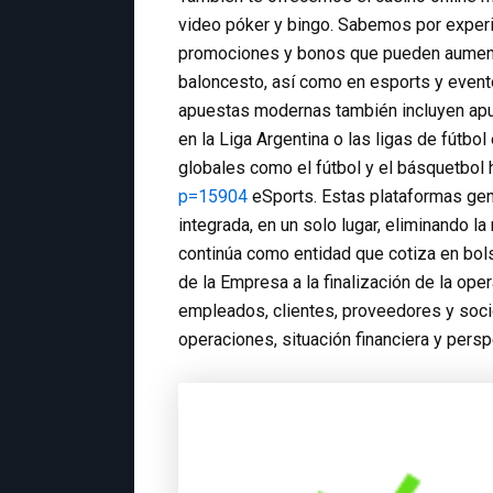
video póker y bingo. Sabemos por experie
promociones y bonos que pueden aumentar
baloncesto, así como en esports y evento
apuestas modernas también incluyen apue
en la Liga Argentina o las ligas de fútb
globales como el fútbol y el básquetbol
p=15904
eSports. Estas plataformas gen
integrada, en un solo lugar, eliminando l
continúa como entidad que cotiza en bols
de la Empresa a la finalización de la op
empleados, clientes, proveedores y socio
operaciones, situación financiera y persp