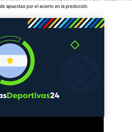
e apuestas por el acierto en la predicción.