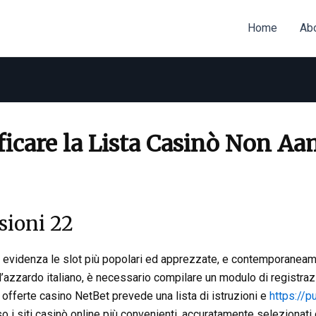
Home
Ab
ficare la Lista Casinò Non A
sioni 22
evidenza le slot più popolari ed apprezzate, e contemporaneament
 d’azzardo italiano, è necessario compilare un modulo di registr
ne offerte casino NetBet prevede una lista di istruzioni e
https://
so i siti casinò online più convenienti, accuratamente selezionati d