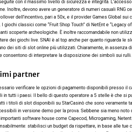
guite con il massimo livello di sicurezza e integrità. L’accesso a
ne. Inoltre, devono avere un generatore di numeri casuali RNG ce
llover dell’incentivo, pari a 50x, e il provider Games Global sui c
. I giochi classici come “Fruit Shop Touch” di NetEnt e “Legacy o
anti scoperte archeologiche. È inoltre raccomandabile non utilizz
cutere dei giochi live. SNAI è al top anche per quanto riguarda le 
dei siti di slot online più utilizzati. Chiaramente, in assenza di
e consentono di interpretare la disposizione dei simboli sui rulli.
rimi partner
sario verificare le opzioni di pagamento disponibili presso il c
in tutti i paesi. Il bello di questo operatore a 5 stelle è che si 
tti i titoli di slot disponibili su StarCasinò che sono veramente t
essibili in versione demo per la prova. Sebbene sia meno noto de
con importanti software house come Capecod, Microgaming, Netent 
ilmente: stabilisci un budget da rispettare, in base alle tue cap