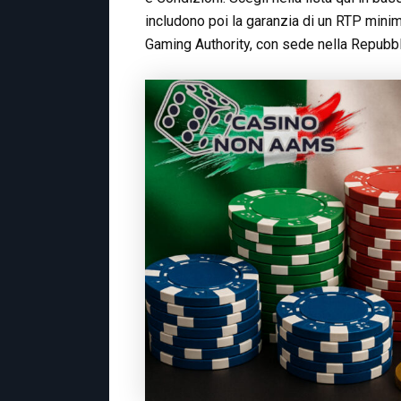
includono poi la garanzia di un RTP minimo
Gaming Authority, con sede nella Repubbli