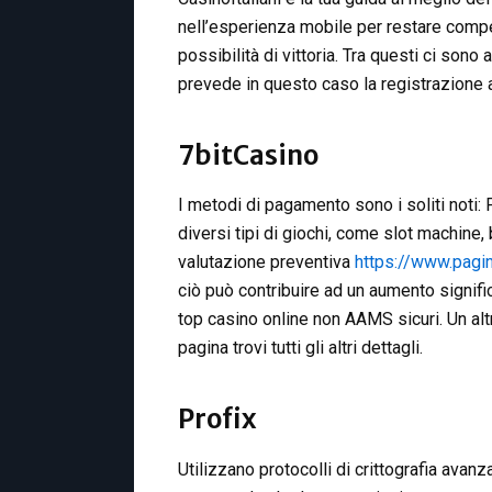
nell’esperienza mobile per restare compet
possibilità di vittoria. Tra questi ci son
prevede in questo caso la registrazione 
7bitCasino
I metodi di pagamento sono i soliti noti: 
diversi tipi di giochi, come slot machine, 
valutazione preventiva
https://www.pagine
ciò può contribuire ad un aumento significa
top casino online non AAMS sicuri. Un alt
pagina trovi tutti gli altri dettagli.
Profix
Utilizzano protocolli di crittografia avanz