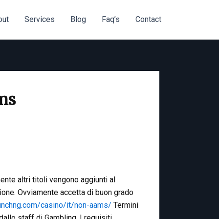
out
Services
Blog
Faq’s
Contact
ams
e altri titoli vengono aggiunti al
azione. Ovviamente accetta di buon grado
punchng.com/casino/it/non-aams/
Termini
allo staff di Gambling. I requisiti