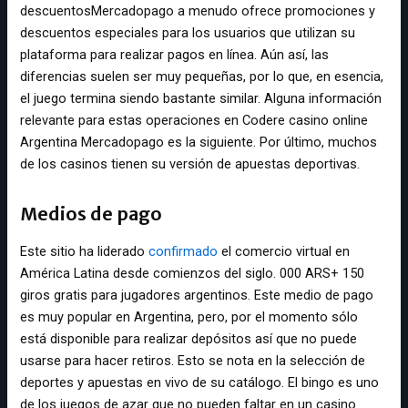
descuentosMercadopago a menudo ofrece promociones y
descuentos especiales para los usuarios que utilizan su
plataforma para realizar pagos en línea. Aún así, las
diferencias suelen ser muy pequeñas, por lo que, en esencia,
el juego termina siendo bastante similar. Alguna información
relevante para estas operaciones en Codere casino online
Argentina Mercadopago es la siguiente. Por último, muchos
de los casinos tienen su versión de apuestas deportivas.
Medios de pago
Este sitio ha liderado
confirmado
el comercio virtual en
América Latina desde comienzos del siglo. 000 ARS+ 150
giros gratis para jugadores argentinos. Este medio de pago
es muy popular en Argentina, pero, por el momento sólo
está disponible para realizar depósitos así que no puede
usarse para hacer retiros. Esto se nota en la selección de
deportes y apuestas en vivo de su catálogo. El bingo es uno
de los juegos de azar que no pueden faltar en un casino