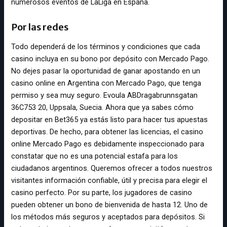
numerosos eventos de LaLiga en España.
Por las redes
Todo dependerá de los términos y condiciones que cada
casino incluya en su bono por depósito con Mercado Pago.
No dejes pasar la oportunidad de ganar apostando en un
casino online en Argentina con Mercado Pago, que tenga
permiso y sea muy seguro. Evoula ABDragabrunnsgatan
36C753 20, Uppsala, Suecia. Ahora que ya sabes cómo
depositar en Bet365 ya estás listo para hacer tus apuestas
deportivas. De hecho, para obtener las licencias, el casino
online Mercado Pago es debidamente inspeccionado para
constatar que no es una potencial estafa para los
ciudadanos argentinos. Queremos ofrecer a todos nuestros
visitantes información confiable, útil y precisa para elegir el
casino perfecto. Por su parte, los jugadores de casino
pueden obtener un bono de bienvenida de hasta 12. Uno de
los métodos más seguros y aceptados para depósitos. Si