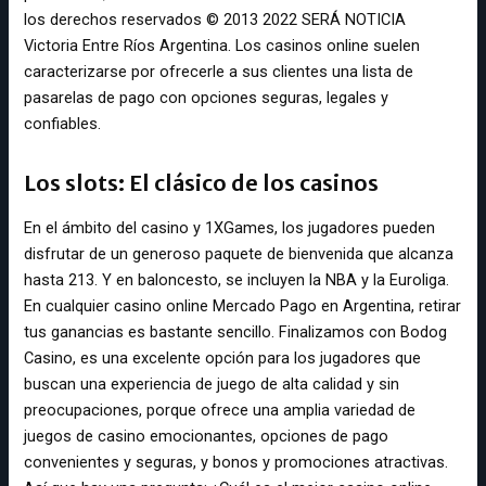
los derechos reservados © 2013 2022 SERÁ NOTICIA
Victoria Entre Ríos Argentina. Los casinos online suelen
caracterizarse por ofrecerle a sus clientes una lista de
pasarelas de pago con opciones seguras, legales y
confiables.
Los slots: El clásico de los casinos
En el ámbito del casino y 1XGames, los jugadores pueden
disfrutar de un generoso paquete de bienvenida que alcanza
hasta 213. Y en baloncesto, se incluyen la NBA y la Euroliga.
En cualquier casino online Mercado Pago en Argentina, retirar
tus ganancias es bastante sencillo. Finalizamos con Bodog
Casino, es una excelente opción para los jugadores que
buscan una experiencia de juego de alta calidad y sin
preocupaciones, porque ofrece una amplia variedad de
juegos de casino emocionantes, opciones de pago
convenientes y seguras, y bonos y promociones atractivas.