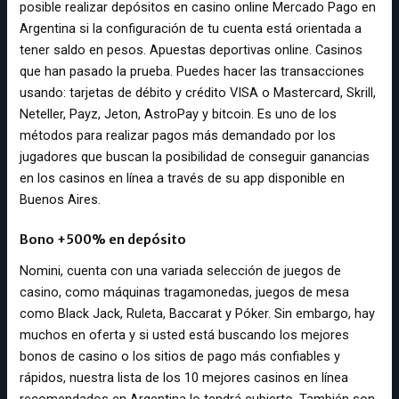
posible realizar depósitos en casino online Mercado Pago en
Argentina si la configuración de tu cuenta está orientada a
tener saldo en pesos. Apuestas deportivas online. Casinos
que han pasado la prueba. Puedes hacer las transacciones
usando: tarjetas de débito y crédito VISA o Mastercard, Skrill,
Neteller, Payz, Jeton, AstroPay y bitcoin. Es uno de los
métodos para realizar pagos más demandado por los
jugadores que buscan la posibilidad de conseguir ganancias
en los casinos en línea a través de su app disponible en
Buenos Aires.
Bono +500% en depósito
Nomini, cuenta con una variada selección de juegos de
casino, como máquinas tragamonedas, juegos de mesa
como Black Jack, Ruleta, Baccarat y Póker. Sin embargo, hay
muchos en oferta y si usted está buscando los mejores
bonos de casino o los sitios de pago más confiables y
rápidos, nuestra lista de los 10 mejores casinos en línea