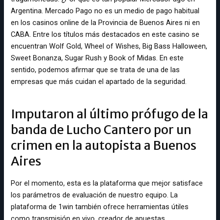
Argentina. Mercado Pago no es un medio de pago habitual
en los casinos online de la Provincia de Buenos Aires ni en
CABA. Entre los títulos más destacados en este casino se
encuentran Wolf Gold, Wheel of Wishes, Big Bass Halloween,
Sweet Bonanza, Sugar Rush y Book of Midas. En este
sentido, podemos afirmar que se trata de una de las
empresas que más cuidan el apartado de la seguridad.
Imputaron al último prófugo de la
banda de Lucho Cantero por un
crimen en la autopista a Buenos
Aires
Por el momento, esta es la plataforma que mejor satisface
los parámetros de evaluación de nuestro equipo. La
plataforma de 1win también ofrece herramientas útiles
como transmisión en vivo, creador de apuestas