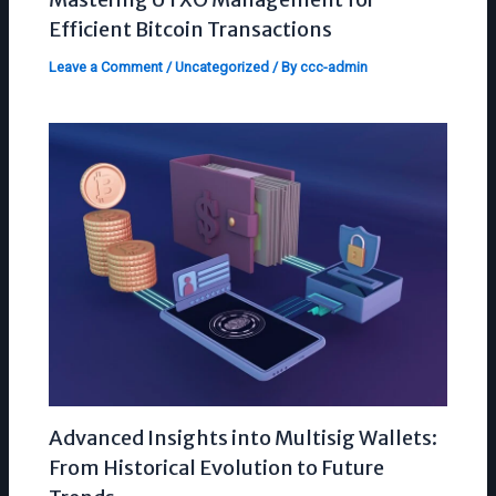
Efficient Bitcoin Transactions
Leave a Comment
/
Uncategorized
/ By
ccc-admin
Advanced Insights into Multisig Wallets:
From Historical Evolution to Future