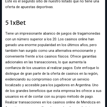
Este es el segundo sitio de nuestro listado que no tiene una
oferta de apuestas deportivas.
5 1xBet
Tiene un impresionante abanico de juegos de tragamonedas
con un número superior a los 20. Los casinos online han
ganado una enorme popularidad en los últimos años, pero
también han surgido como una alternativa emocionante y
conveniente frente a los casinos físicos. Ofrece garantías
adicionales en las transacciones, lo que aumenta la
confianza de los usuarios al realizar pagos. Este enfoque lo
distingue de gran parte de la oferta de casinos en la región,
evidenciando su compromiso con ofrecer un servicio
localizado y accesible para los jugadores en Argentina. Uno
de los grandes beneficios que esta empresa les ofrece a sus
usuarios es el de contar con su propio método de pago.
Realizar transacciones en los casinos online de Mendoza en