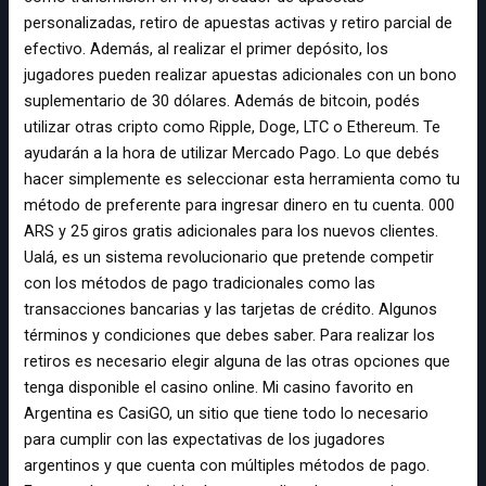
personalizadas, retiro de apuestas activas y retiro parcial de
efectivo. Además, al realizar el primer depósito, los
jugadores pueden realizar apuestas adicionales con un bono
suplementario de 30 dólares. Además de bitcoin, podés
utilizar otras cripto como Ripple, Doge, LTC o Ethereum. Te
ayudarán a la hora de utilizar Mercado Pago. Lo que debés
hacer simplemente es seleccionar esta herramienta como tu
método de preferente para ingresar dinero en tu cuenta. 000
ARS y 25 giros gratis adicionales para los nuevos clientes.
Ualá, es un sistema revolucionario que pretende competir
con los métodos de pago tradicionales como las
transacciones bancarias y las tarjetas de crédito. Algunos
términos y condiciones que debes saber. Para realizar los
retiros es necesario elegir alguna de las otras opciones que
tenga disponible el casino online. Mi casino favorito en
Argentina es CasiGO, un sitio que tiene todo lo necesario
para cumplir con las expectativas de los jugadores
argentinos y que cuenta con múltiples métodos de pago.