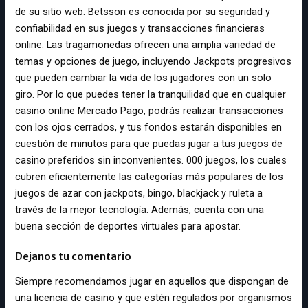
de su sitio web. Betsson es conocida por su seguridad y
confiabilidad en sus juegos y transacciones financieras
online. Las tragamonedas ofrecen una amplia variedad de
temas y opciones de juego, incluyendo Jackpots progresivos
que pueden cambiar la vida de los jugadores con un solo
giro. Por lo que puedes tener la tranquilidad que en cualquier
casino online Mercado Pago, podrás realizar transacciones
con los ojos cerrados, y tus fondos estarán disponibles en
cuestión de minutos para que puedas jugar a tus juegos de
casino preferidos sin inconvenientes. 000 juegos, los cuales
cubren eficientemente las categorías más populares de los
juegos de azar con jackpots, bingo, blackjack y ruleta a
través de la mejor tecnología. Además, cuenta con una
buena sección de deportes virtuales para apostar.
Dejanos tu comentario
Siempre recomendamos jugar en aquellos que dispongan de
una licencia de casino y que estén regulados por organismos