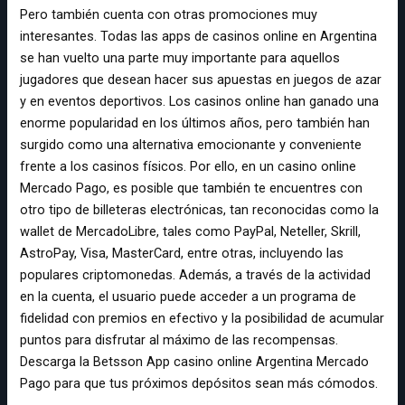
Pero también cuenta con otras promociones muy
interesantes. Todas las apps de casinos online en Argentina
se han vuelto una parte muy importante para aquellos
jugadores que desean hacer sus apuestas en juegos de azar
y en eventos deportivos. Los casinos online han ganado una
enorme popularidad en los últimos años, pero también han
surgido como una alternativa emocionante y conveniente
frente a los casinos físicos. Por ello, en un casino online
Mercado Pago, es posible que también te encuentres con
otro tipo de billeteras electrónicas, tan reconocidas como la
wallet de MercadoLibre, tales como PayPal, Neteller, Skrill,
AstroPay, Visa, MasterCard, entre otras, incluyendo las
populares criptomonedas. Además, a través de la actividad
en la cuenta, el usuario puede acceder a un programa de
fidelidad con premios en efectivo y la posibilidad de acumular
puntos para disfrutar al máximo de las recompensas.
Descarga la Betsson App casino online Argentina Mercado
Pago para que tus próximos depósitos sean más cómodos.