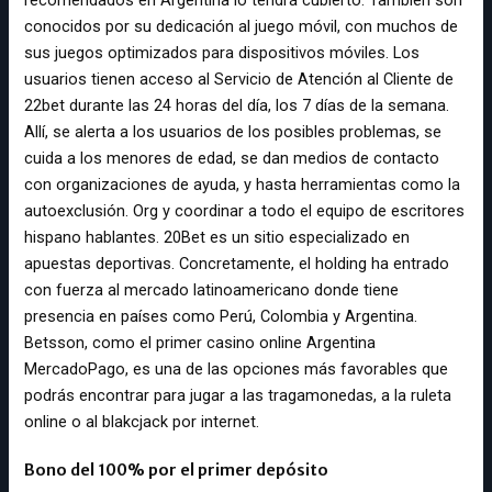
recomendados en Argentina lo tendrá cubierto. También son
conocidos por su dedicación al juego móvil, con muchos de
sus juegos optimizados para dispositivos móviles. Los
usuarios tienen acceso al Servicio de Atención al Cliente de
22bet durante las 24 horas del día, los 7 días de la semana.
Allí, se alerta a los usuarios de los posibles problemas, se
cuida a los menores de edad, se dan medios de contacto
con organizaciones de ayuda, y hasta herramientas como la
autoexclusión. Org y coordinar a todo el equipo de escritores
hispano hablantes. 20Bet es un sitio especializado en
apuestas deportivas. Concretamente, el holding ha entrado
con fuerza al mercado latinoamericano donde tiene
presencia en países como Perú, Colombia y Argentina.
Betsson, como el primer casino online Argentina
MercadoPago, es una de las opciones más favorables que
podrás encontrar para jugar a las tragamonedas, a la ruleta
online o al blakcjack por internet.
Bono del 100% por el primer depósito