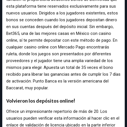
esta plataforma tiene reservados exclusivamente para sus
nuevos usuarios. Dirigidos a los jugadores existentes, estos
bonos se conceden cuando los jugadores depositan dinero
en sus cuentas después del depósito inicial. Sin embargo,
Bet365, una de las mejores casas en México con casino
online, sí te permite depositar con este método de pago. En
cualquier casino online con Mercado Pago encontrarás
ruleta, donde los juegos son presentados por diferentes
proveedores y el jugador tiene una amplia variedad de los
mismos para elegir. Apuesta un total de 35 veces el bono
recibido para liberar las ganancias antes de cumplir los 7 días
de activación. Punto Banca es la versión americana del
Baccarat, muy popular.
Volvieron los depósitos online!
Ofrece un impresionante repertorio de más de 20. Los
usuarios pueden verificar esta información al hacer clic en el
enlace de validación de licencia ubicado en la parte inferior