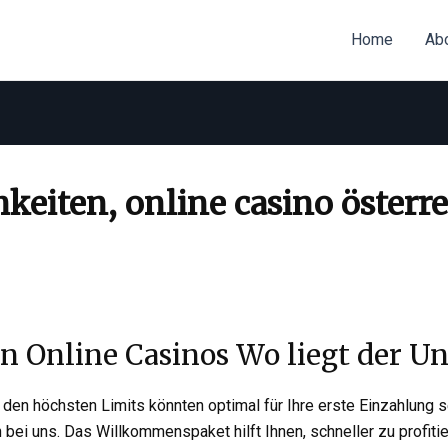
Home
Ab
keiten, online casino österre
 Online Casinos Wo liegt der Un
 den höchsten Limits könnten optimal für Ihre erste Einzahlung 
ei uns. Das Willkommenspaket hilft Ihnen, schneller zu profitie