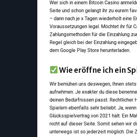
Wer sich in einem Bitcoin Casino anmelden
Seite und schon gelangt ihr zu eurem favo
– dann nach je x Tagen wiederholt eine E
Voraussetzungen legal. Möchtet ihr für 
Zahlungsmethoden für die Einzahlung zur
Regel gleich bei der Einzahlung eingege
dem Google Play Store herunterladen.
Wie eröffne ich ein S
Wir bemühen uns deswegen, Ihnen stets n
aufnehmen. Je exakter du diese benennen 
deinen Bedürfnissen passt. Rechtlicher H
Spielern ebenfalls sehr beliebt. Ja, wen
Glücksspielvertrag von 2021 hält. Ein Ma
nicht auf dieser Seite. Somit sehen wir d
unterwegs ist so jederzeit möglich. Die 