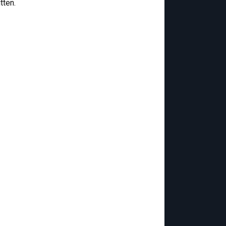
tten.