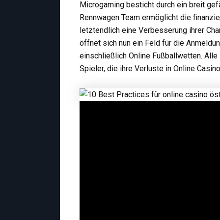
Microgaming besticht durch ein breit ge
Rennwagen Team ermöglicht die finanziel
letztendlich eine Verbesserung ihrer Cha
öffnet sich nun ein Feld für die Anmeldu
einschließlich Online Fußballwetten. All
Spieler, die ihre Verluste in Online Casi