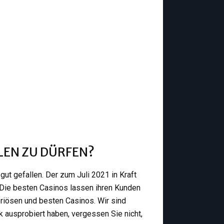
ELEN ZU DÜRFEN?
ut gefallen. Der zum Juli 2021 in Kraft
. Die besten Casinos lassen ihren Kunden
riösen und besten Casinos. Wir sind
k ausprobiert haben, vergessen Sie nicht,