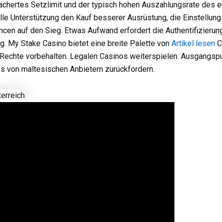
fächertes Setzlimit und der typisch hohen Auszahlungsrate des e
le Unterstützung den Kauf besserer Ausrüstung, die Einstellun
ncen auf den Sieg. Etwas Aufwand erfordert die Authentifizierung
ng. My Stake Casino bietet eine breite Palette von
Artikel lesen
C
e Rechte vorbehalten. Legalen Casinos weiterspielen. Ausgangspu
nos von maltesischen Anbietern zurückfordern.