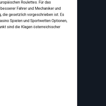
uropäischen Roulettes. Für das
g besserer Fahrer und Mechaniker und
, die gesetzlich vorgeschrieben ist. Es
asino Spielen und Sportwetten Optionen,
nkt sind die Klagen österreichischer