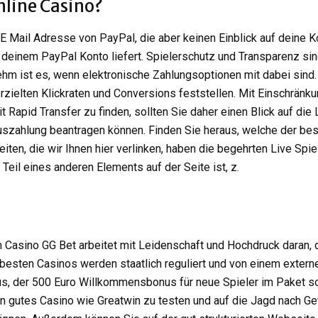
nline Casino?
E Mail Adresse von PayPal, die aber keinen Einblick auf deine 
f deinem PayPal Konto liefert. Spielerschutz und Transparenz si
m ist es, wenn elektronische Zahlungsoptionen mit dabei sin
erzielten Klickraten und Conversions feststellen. Mit Einschränk
 Rapid Transfer zu finden, sollten Sie daher einen Blick auf die
uszahlung beantragen können. Finden Sie heraus, welche der be
iten, die wir Ihnen hier verlinken, haben die begehrten Live Spi
eil eines anderen Elements auf der Seite ist, z.
Casino GG Bet arbeitet mit Leidenschaft und Hochdruck daran, 
besten Casinos werden staatlich reguliert und von einem extern
aus, der 500 Euro Willkommensbonus für neue Spieler im Paket s
n gutes Casino wie Greatwin zu testen und auf die Jagd nach Gew