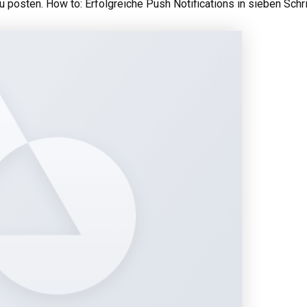
 posten. How to: Erfolgreiche Push Notifications in sieben Schri