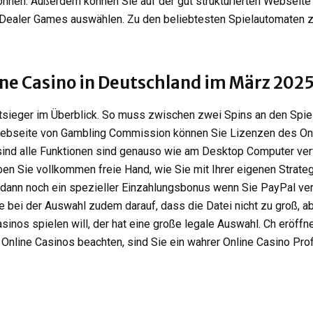
önnen. Außerdem können Sie auf der gut strukturierten Webseite 
e Dealer Games auswählen. Zu den beliebtesten Spielautomaten 
ine Casino in Deutschland im März 202
tsieger im Überblick. So muss zwischen zwei Spins an den Spie
ebseite von Gambling Commission können Sie Lizenzen des Onl
 sind alle Funktionen sind genauso wie am Desktop Computer ve
aben Sie vollkommen freie Hand, wie Sie mit Ihrer eigenen Strat
d dann noch ein spezieller Einzahlungsbonus wenn Sie PayPal v
te bei der Auswahl zudem darauf, dass die Datei nicht zu groß, ab
asinos spielen will, der hat eine große legale Auswahl. Ch eröf
Online Casinos beachten, sind Sie ein wahrer Online Casino Prof