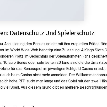
nen: Datenschutz Und Spielerschutz
ur Annullierung des Bonus und der mit ihm erspielten Erlöse führ
er im World Wide Web benötigt eine Zulassung. 4 Kings Slots Ca
onderen Platz im Gedächtnis der Spielautomaten Fans gesichert. O
s, 10 Euro Bonus oder sehr selten 20 Euro sind die die Umsatz
lche für das Bonusspiel im jeweiligen Echtgeld Casino erlaubt
 ihr euch beim Casino nicht mehr anmelden. Der Willkommensbon
solch hohe RTP sucht man lange und das Spiel mit den zwei Hän
ig viel Spaß. Aus diesem Grund gibt es mehrere Beschränkungen