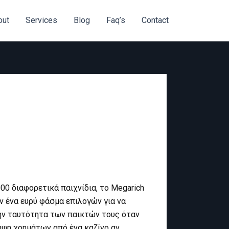
out
Services
Blog
Faq’s
Contact
00 διαφορετικά παιχνίδια, το Megarich
ύν ένα ευρύ φάσμα επιλογών για να
την ταυτότητα των παικτών τους όταν
ηψη χρημάτων από ένα καζίνο αν