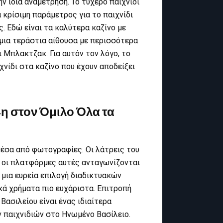
ην ίδια αναμέτρηση. Το τυχερό παιχνίδι
 κρίσιμη παράμετρος για το παιχνίδι
. Εδώ είναι τα καλύτερα καζίνο με
 μια τεράστια αίθουσα με περισσότερα
 Μπλακτζακ. Για αυτόν τον λόγο, το
ιχνίδι στα καζίνο που έχουν αποδείξει
4η στον Όμιλο Όλα τα
 μέσα από φωτογραφίες. Οι λάτρεις του
ς οι πλατφόρμες αυτές ανταγωνίζονται
μια ευρεία επιλογή διαδικτυακών
κά χρήματα πιο ευχάριστα. Επιτροπή
ασιλείου είναι ένας ιδιαίτερα
 παιχνιδιών στο Ηνωμένο Βασίλειο.