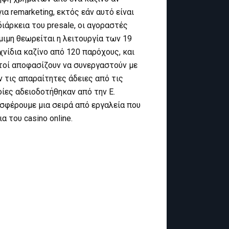
 remarketing, εκτός εάν αυτό είναι
διάρκεια του presale, οι αγοραστές
μιμη θεωρείται η λειτουργία των 19
νίδια καζίνο από 120 παρόχους, και
τοί αποφασίζουν να συνεργαστούν με
ν τις απαραίτητες άδειες από τις
οίες αδειοδοτήθηκαν από την Ε.
σφέρουμε μια σειρά από εργαλεία που
 του casino online.