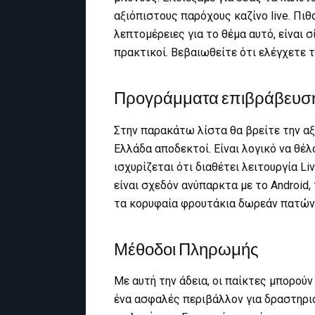
αξιόπιστους παρόχους καζίνο live. Πι
λεπτομέρειες για το θέμα αυτό, είναι 
πρακτικοί. Βεβαιωθείτε ότι ελέγχετε τ
Προγράμματα επιβράβευσ
Στην παρακάτω λίστα θα βρείτε την αξι
Ελλάδα αποδεκτοί. Είναι λογικό να θέλ
ισχυρίζεται ότι διαθέτει λειτουργία L
είναι σχεδόν ανύπαρκτα με το Android,
τα κορυφαία φρουτάκια δωρεάν πατών
Μέθοδοι Πληρωμής
Με αυτή την άδεια, οι παίκτες μπορούν
ένα ασφαλές περιβάλλον για δραστηριό