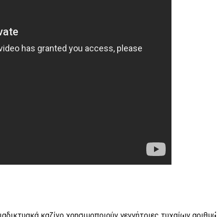
ιαδικτυακά καζίνο χρησιμοποιούν γεννήτριες τυχαίων αριθμών