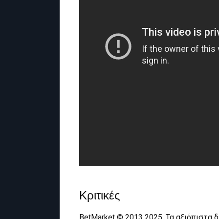
Κριτικές
BetMarket © 2013 2025. Τα αξιόπιστα δ