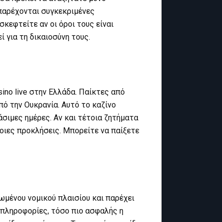
 παρέχονται συγκεκριμένες
σκεφτείτε αν οι όροι τους είναι
 για τη δικαιοσύνη τους.
sino live στην Ελλάδα. Παίκτες από
πό την Ουκρανία. Αυτό το καζίνο
άσιμες ημέρες. Αν και τέτοια ζητήματα
οιες προκλήσεις. Μπορείτε να παίξετε
ρωμένου νομικού πλαισίου και παρέχει
 πληροφορίες, τόσο πιο ασφαλής η