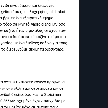
ίδι είναι δίκαιο και διαφανές.
ιχνίδια όπως κουλοχέρηδες slot, stud
θα βρείτε ένα εξαιρετικό τμήμα
pp τόσο σε κινητό Android and iOS όσο
ων καζίνο ήταν ο μεγάλος στόχος των
έκανε το διαδικτυακό καζίνο ακόμα πιο
γασίας με ένα διεθνές καζίνο για τους
το διερευνούμε ακόμη περισσότερο.
 θα αντιμετωπίσετε κανένα πρόβλημα
εται στα αθλητικά στοιχήματα και σε
vibet Casino, όσο και το Stoiximan
ύ άλλων, όχι μόνο έχουν παιχνίδια με
θα τα βρείτε μόνο σε αυτούς τους