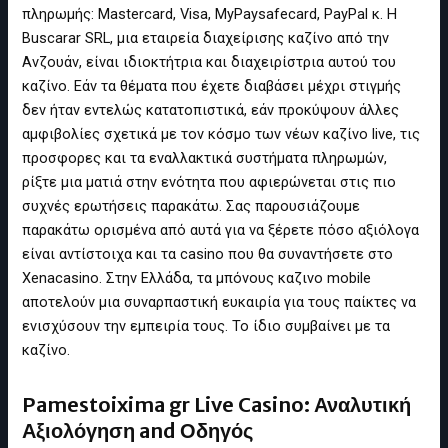
πληρωμής: Mastercard, Visa, MyPaysafecard, PayPal κ. Η
Buscarar SRL, μια εταιρεία διαχείρισης καζίνο από την
Ανζουάν, είναι ιδιοκτήτρια και διαχειρίστρια αυτού του
καζίνο. Εάν τα θέματα που έχετε διαβάσει μέχρι στιγμής
δεν ήταν εντελώς κατατοπιστικά, εάν προκύψουν άλλες
αμφιβολίες σχετικά με τον κόσμο των νέων καζίνο live, τις
προσφορες και τα εναλλακτικά συστήματα πληρωμών,
ρίξτε μια ματιά στην ενότητα που αφιερώνεται στις πιο
συχνές ερωτήσεις παρακάτω. Σας παρουσιάζουμε
παρακάτω ορισμένα από αυτά για να ξέρετε πόσο αξιόλογα
είναι αντίστοιχα και τα casino που θα συναντήσετε στο
Xenacasino. Στην Ελλάδα, τα μπόνους καζινο mobile
αποτελούν μια συναρπαστική ευκαιρία για τους παίκτες να
ενισχύσουν την εμπειρία τους. Το ίδιο συμβαίνει με τα
καζίνο.
Pamestoixima gr Live Casino: Αναλυτική
Αξιολόγηση and Οδηγός