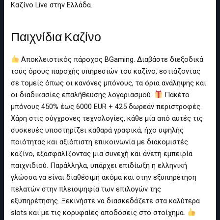
Καζίνο Live στην Ελλάδα.
Παιχνίδια Καζίνο
Αποκλειστικός πάροχος BGaming. Διαβάστε διεξοδικά
τους όρους παροχής υπηρεσιών του καζίνο, εστιάζοντας
σε τομείς όπως οι κανόνες μπόνους, τα όρια ανάληψης και
οι διαδικασίες επαλήθευσης λογαριασμού.
Πακέτο
μπόνους 450% έως 6000 EUR + 425 δωρεάν περιστροφές.
Χάρη στις σύγχρονες τεχνολογίες, κάθε μία από αυτές τις
συσκευές υποστηρίζει καθαρά γραφικά, ήχο υψηλής
ποιότητας και αξιόπιστη επικοινωνία με διακομιστές
καζίνο, εξασφαλίζοντας μια συνεχή και άνετη εμπειρία
παιχνιδιού. Παράλληλα, υπάρχει επιδίωξη η ελληνική
γλώσσα να είναι διαθέσιμη ακόμα και στην εξυπηρέτηση
πελατών στην πλειοψηφία των επιλογών της
εξυπηρέτησης. Ξεκινήστε να διασκεδάζετε στα καλύτερα
slots και με τις κορυφαίες αποδόσεις στο στοίχημα.