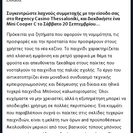
Ελλάδα.
Συγκεντρώστε λαχνούς συμμετοχής με την είσοδο σας
στο Regency Casino Thessaloniki, και διεκδικήστε ένα
Mini Cooper C τo Σάββατο 20 Σεπτεμβρίου…
Πρόκειται για ζητήματα που αφορούν τη νομιμότητα, τις
προσφορές και την προστασία που προσφέρουν στους
χρήστες τους τα νέα καζίνο. Το παιχνίδι χαρακτηρίζεται
από κλασική εμφάνιση και ρετρό γραφικά με θέμα τα
φρούτα και απευθύνεται ξεκάθαρα στους παίκτες που
νοσταλγούν τα παιχνίδια της παλιάς σχολής. Το έργο του
αντικατοπτρίζει έναν μοναδικό συνδυασμό τεχνικής
εμπειρογνωμοσύνης και δέσμευσης για δίκαια και ηθικά
τυχερά παιχνίδια. Μπόνους καλωσορίσματος. Όλοι
ευχόμαστε να μην χρειαστεί, αλλά η εξυπηρέτηση μπορεί να
αποδειχθεί χρήσιμη σε πολλές περιπτώσεις. Ένα κομμάτι
που παραβλέπουν συχνά οι παίκτες στις σελίδες τυχερών
παιχνιδιών, είναι η μελέτη των όρων and προϋποθέσεων.
Ακολουθούν μερικοί από τους βασικούς τύπους μπόνους