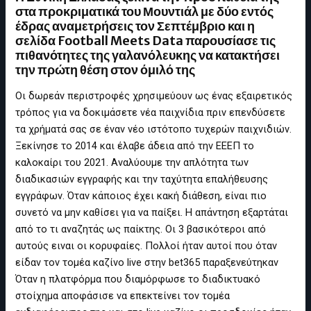
στα προκριματικά του Μουντιάλ με δύο εντός
έδρας αναμετρήσεις τον Σεπτέμβριο και η
σελίδα Football Meets Data παρουσίασε τις
πιθανότητες της γαλανόλευκης να κατακτήσει
την πρώτη θέση στον όμιλό της
Οι δωρεάν περιστροφές χρησιμεύουν ως ένας εξαιρετικός
τρόπος για να δοκιμάσετε νέα παιχνίδια πριν επενδύσετε
τα χρήματά σας σε έναν νέο ιστότοπο τυχερών παιχνιδιών.
Ξεκίνησε το 2014 και έλαβε άδεια από την ΕΕΕΠ το
καλοκαίρι του 2021. Αναλύουμε την απλότητα των
διαδικασιών εγγραφής και την ταχύτητα επαλήθευσης
εγγράφων. Όταν κάποιος έχει κακή διάθεση, είναι πιο
συνετό να μην καθίσει για να παίξει. Η απάντηση εξαρτάται
από το τι αναζητάς ως παίκτης. Οι 3 βασικότεροι από
αυτούς ειναι οι κορυφαίες. Πολλοί ήταν αυτοί που όταν
είδαν τον τομέα καζίνο live στην bet365 παραξενεύτηκαν
Όταν η πλατφόρμα που διαμόρφωσε το διαδικτυακό
στοίχημα αποφάσισε να επεκτείνει τον τομέα