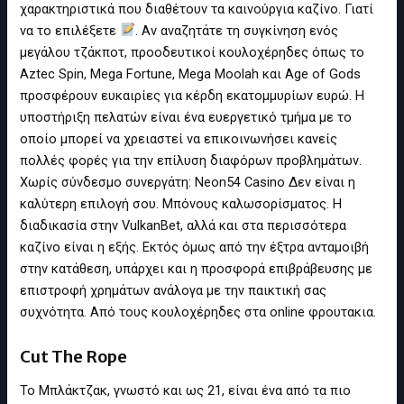
χαρακτηριστικά που διαθέτουν τα καινούργια καζίνο. Γιατί
να το επιλέξετε
. Αν αναζητάτε τη συγκίνηση ενός
μεγάλου τζάκποτ, προοδευτικοί κουλοχέρηδες όπως το
Aztec Spin, Mega Fortune, Mega Moolah και Age of Gods
προσφέρουν ευκαιρίες για κέρδη εκατομμυρίων ευρώ. Η
υποστήριξη πελατών είναι ένα ευεργετικό τμήμα με το
οποίο μπορεί να χρειαστεί να επικοινωνήσει κανείς
πολλές φορές για την επίλυση διαφόρων προβλημάτων.
Χωρίς σύνδεσμο συνεργάτη: Neon54 Casino Δεν είναι η
καλύτερη επιλογή σου. Μπόνους καλωσορίσματος. Η
διαδικασία στην VulkanBet, αλλά και στα περισσότερα
καζίνο είναι η εξής. Εκτός όμως από την έξτρα ανταμοιβή
στην κατάθεση, υπάρχει και η προσφορά επιβράβευσης με
επιστροφή χρημάτων ανάλογα με την παικτική σας
συχνότητα. Από τους κουλοχέρηδες στα online φρουτακια.
Cut The Rope
Το Μπλάκτζακ, γνωστό και ως 21, είναι ένα από τα πιο