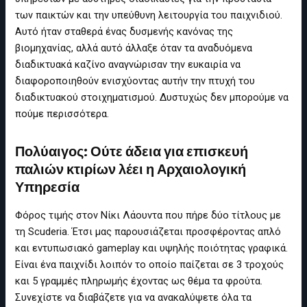
των παικτών και την υπεύθυνη λειτουργία του παιχνιδιού.
Αυτό ήταν σταθερά ένας δυσμενής κανόνας της
βιομηχανίας, αλλά αυτό άλλαξε όταν τα αναδυόμενα
διαδικτυακά καζίνο αναγνώρισαν την ευκαιρία να
διαφοροποιηθούν ενισχύοντας αυτήν την πτυχή του
διαδικτυακού στοιχηματισμού. Δυστυχώς δεν μπορούμε να
πούμε περισσότερα.
Πολύαιγος: Ούτε άδεια για επισκευή
παλιών κτιρίων λέει η Αρχαιολογική
Υπηρεσία
Φόρος τιμής στον Νίκι Λάουντα που πήρε δύο τίτλους με
τη Scuderia. Έτσι μας παρουσιάζεται προσφέροντας απλό
και εντυπωσιακό gameplay και υψηλής ποιότητας γραφικά.
Είναι ένα παιχνίδι λοιπόν το οποίο παίζεται σε 3 τροχούς
και 5 γραμμές πληρωμής έχοντας ως θέμα τα φρούτα.
Συνεχίστε να διαβάζετε για να ανακαλύψετε όλα τα